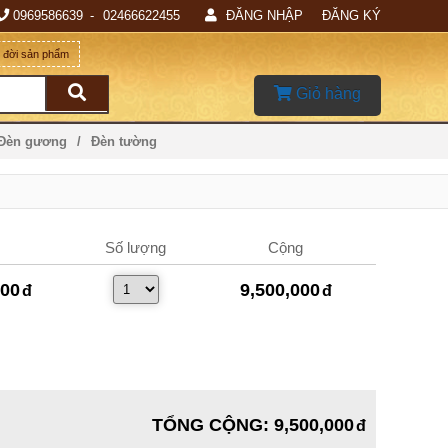
0969586639
02466622455
ĐĂNG NHẬP
ĐĂNG KÝ
g đời sản phẩm
Giỏ hàng
 Đèn gương
Đèn tường
Số lượng
Cộng
000
9,500,000
TỔNG CỘNG
:
9,500,000