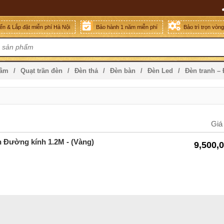
n & Lắp đặt miễn phí Hà Nội
Bảo hành 1 năm miễn phí
Bảo trì trọn vòn
mâm
Quạt trần đèn
Đèn thả
Đèn bàn
Đèn Led
Đèn tranh –
Giá
n Đường kính 1.2M
- (Vàng)
9,500,