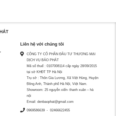
PHÁT
Liên hệ với chúng tôi
CÔNG TY CỔ PHẦN ĐẦU TƯ THƯƠNG MẠI
DỊCH VỤ BẢO PHÁT
Mã số thuế : 0107008114 cấp ngày 28/09/2015
tại sở KHĐT TP Hà Nội
Trụ sở : Thôn Gia Lương, Xã Việt Hùng, Huyện
Đông Anh, Thành phố Hà Nội, Việt Nam.
Showroom: 25 nguyễn xiển- thanh xuân – hà
nội
Email:
denbaophat@gmail.com
0969586639
02466622455