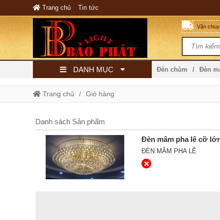
Trang chủ
Tin tức
Vận chuyể
DANH MỤC
Đèn chùm
Đèn 
Trang chủ
Giỏ hàng
Danh sách Sản phẩm
Đèn mâm pha lê cỡ lớ
ĐÈN MÂM PHA LÊ