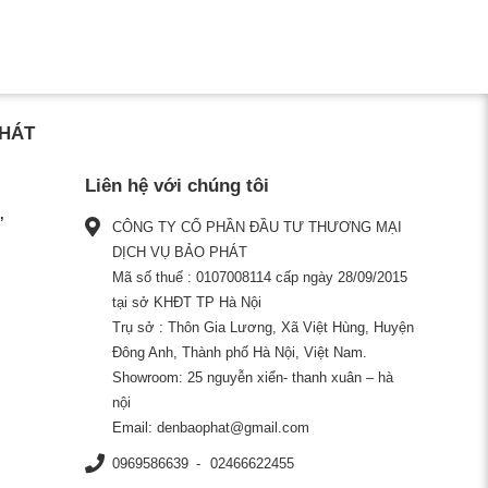
PHÁT
Liên hệ với chúng tôi
CÔNG TY CỔ PHẦN ĐẦU TƯ THƯƠNG MẠI
DỊCH VỤ BẢO PHÁT
Mã số thuế : 0107008114 cấp ngày 28/09/2015
tại sở KHĐT TP Hà Nội
Trụ sở : Thôn Gia Lương, Xã Việt Hùng, Huyện
Đông Anh, Thành phố Hà Nội, Việt Nam.
Showroom: 25 nguyễn xiển- thanh xuân – hà
nội
Email:
denbaophat@gmail.com
0969586639
02466622455