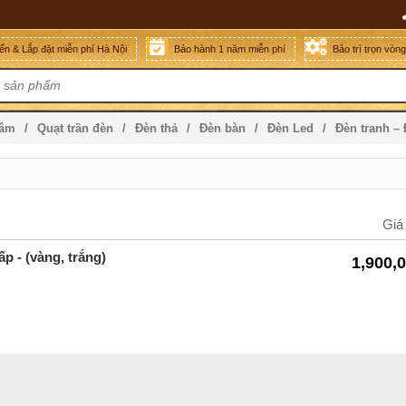
n & Lắp đặt miễn phí Hà Nội
Bảo hành 1 năm miễn phí
Bảo trì trọn vòn
mâm
Quạt trần đèn
Đèn thả
Đèn bàn
Đèn Led
Đèn tranh –
Giá
cấp
- (vàng, trắng)
1,900,