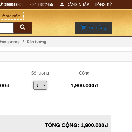
0969586639
02466622455
ĐĂNG NHẬP
ĐĂNG KÝ
g đời sản phẩm
Giỏ hàng
 Đèn gương
Đèn tường
Số lượng
Cộng
000
1,900,000
TỔNG CỘNG
:
1,900,000