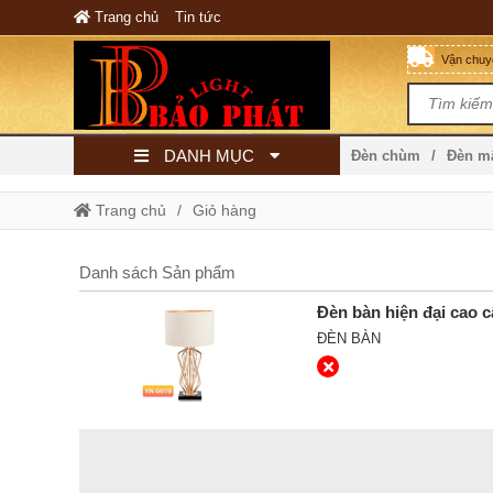
Trang chủ
Tin tức
Vận chuyể
DANH MỤC
Đèn chùm
Đèn 
Trang chủ
Giỏ hàng
Danh sách Sản phẩm
Đèn bàn hiện đại cao 
ĐÈN BÀN