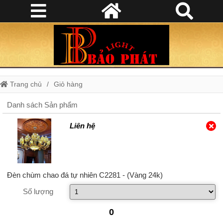
Trang chủ
Giỏ hàng
Danh sách Sản phẩm
Liên hệ
Đèn chùm chao đá tự nhiên C2281
- (Vàng 24k)
Số lượng
0