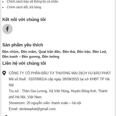
Chính sách bảo vệ thông tin cá nhân
Chính sách đổi, trả hàng
Kết nối với chúng tôi
Sản phẩm yêu thích
Đèn chùm
Đèn mâm
Quạt trần đèn
Đèn thả
Đèn bàn
Đèn Led
Đèn tranh – Đèn gương
Đèn tường
Liên hệ với chúng tôi
CÔNG TY CỔ PHẦN ĐẦU TƯ THƯƠNG MẠI DỊCH VỤ BẢO PHÁT
Mã số thuế : 0107008114 cấp ngày 28/09/2015 tại sở KHĐT TP Hà
Nội
Trụ sở : Thôn Gia Lương, Xã Việt Hùng, Huyện Đông Anh, Thành
phố Hà Nội, Việt Nam.
Showroom: 25 nguyễn xiển- thanh xuân – hà nội
Email:
denbaophat@gmail.com