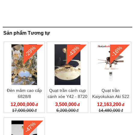
Sản phẩm Tương tự
-29%
-43%
-16%
Đèn mâm cao cấp
Quạt trần cánh cụp
Quạt trần
6828/8
cánh xòe Y42 - 8720
Kaiyokukan Aki 522
FG
12,000,000
3,500,000
12,163,200
17,000,000
6,200,000
14,480,000
-47%