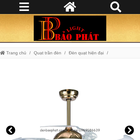
Trang chủ
Quạt trần đèn
Đèn quạt hiện đại
Quạt trần cánh cụp cánh xòe Y42-8960FG