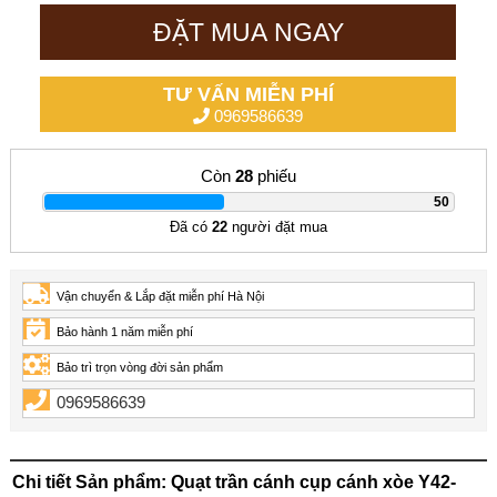
ĐẶT MUA NGAY
TƯ VẤN MIỄN PHÍ
0969586639
Còn
28
phiếu
|
50
Đã có
22
người đặt mua
Vận chuyển & Lắp đặt miễn phí Hà Nội
Bảo hành 1 năm miễn phí
Bảo trì trọn vòng đời sản phẩm
0969586639
Chi tiết Sản phẩm: Quạt trần cánh cụp cánh xòe Y42-