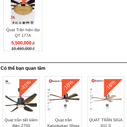
Quạt Trần hiện đại
QT 177A
5,500,000
10,450,000
Có thể bạn quan tâm
-41%
-10%
-16%
Quạt trần tiết kiệm
Quạt trần
QUẠT TRẦN SIGA
điện 2750
Kaiyokukan Shiga
011 S