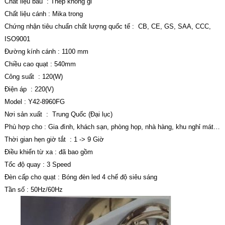
Chất liệu bầu : Thép không gỉ
Chất liệu cánh : Mika trong
Chứng nhận tiêu chuẩn chất lượng quốc tế : CB, CE, GS, SAA, CCC,
ISO9001
Đường kính cánh : 1100 mm
Chiều cao quạt : 540mm
Công suất : 120(W)
Điện áp : 220(V)
Model : Y42-8960FG
Nơi sản xuất : Trung Quốc (Đại lục)
Phù hợp cho : Gia đình, khách sạn, phòng họp, nhà hàng, khu nghỉ mát…
Thời gian hẹn giờ tắt : 1 -> 9 Giờ
Điều khiển từ xa : đã bao gồm
Tốc độ quay : 3 Speed
Đèn cấp cho quạt : Bóng đèn led 4 chế độ siêu sáng
Tần số : 50Hz/60Hz