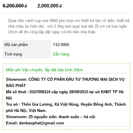
6,200,000
2,000,000
Quạt trần cánh cụp xòe 8960 phù hợp với thiết kế tân cổ điển, thiết kế
nhà châu âu hiện đại , với 2 ống treo quạt loại dài 25 cm và loại ngắn
10cm dễ thi công lắp đặt ngay cả khi trần nhà thấp
Mã sản phẩm
Y42-8960
Tình trạng
Sẵn hàng
Miễn phí Vận chuyển, lắp đặt bán kính 20km
Showroom: CÔNG TY CỔ PHẦN ĐẦU TƯ THƯƠNG MẠI DỊCH VỤ
BẢO PHÁT
Mã số thuế : 0107008114 cấp ngày 28/09/2015 tại sở KHĐT TP Hà
Nội
Trụ sở : Thôn Gia Lương, Xã Việt Hùng, Huyện Đông Anh, Thành
phố Hà Nội, Việt Nam.
Showroom: 25 nguyễn xiển- thanh xuân – hà nội
Email:
denbaophat@gmail.com