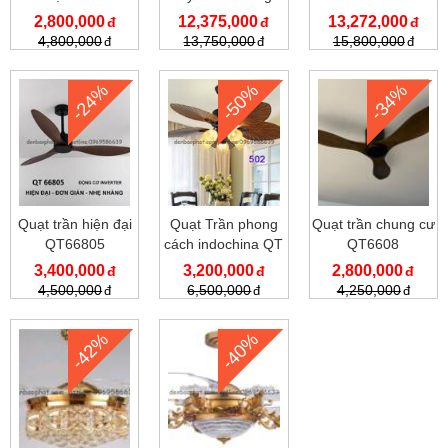
011 BK
2,800,000
12,375,000
13,272,000
4,800,000
13,750,000
15,800,000
-24%
-50%
-34%
Quạt trần hiện đại
Quạt Trần phong
Quạt trần chung cư
QT66805
cách indochina QT
QT6608
502A
3,400,000
3,200,000
2,800,000
4,500,000
6,500,000
4,250,000
-42%
-40%