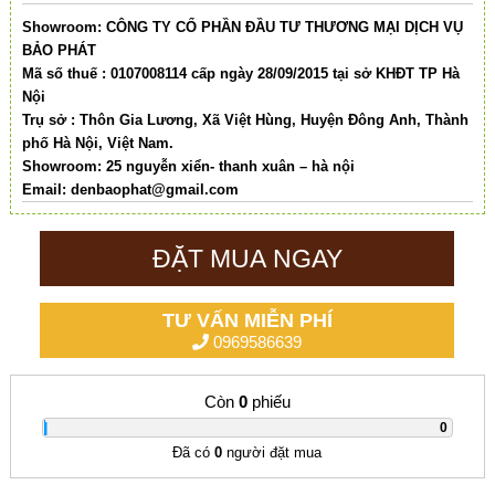
Showroom: CÔNG TY CỔ PHẦN ĐẦU TƯ THƯƠNG MẠI DỊCH VỤ
BẢO PHÁT
Mã số thuế : 0107008114 cấp ngày 28/09/2015 tại sở KHĐT TP Hà
Nội
Trụ sở : Thôn Gia Lương, Xã Việt Hùng, Huyện Đông Anh, Thành
phố Hà Nội, Việt Nam.
Showroom: 25 nguyễn xiển- thanh xuân – hà nội
Email:
denbaophat@gmail.com
ĐẶT MUA NGAY
TƯ VẤN MIỄN PHÍ
0969586639
Còn
0
phiếu
|
0
Đã có
0
người đặt mua