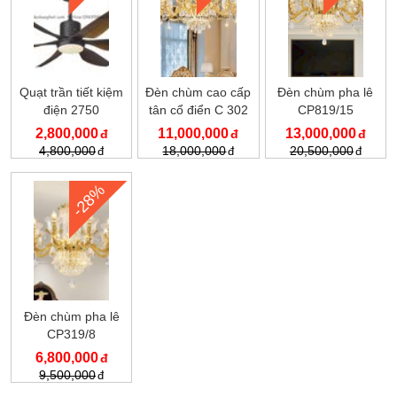
Quạt trần tiết kiệm
Đèn chùm cao cấp
Đèn chùm pha lê
điện 2750
tân cổ điển C 302
CP819/15
/15
2,800,000
11,000,000
13,000,000
4,800,000
18,000,000
20,500,000
-28%
Đèn chùm pha lê
CP319/8
6,800,000
9,500,000