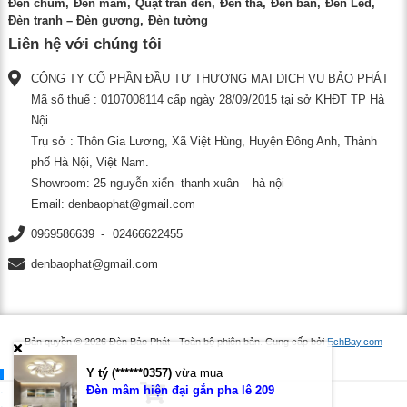
Đèn chùm
Đèn mâm
Quạt trần đèn
Đèn thả
Đèn bàn
Đèn Led
Đèn tranh – Đèn gương
Đèn tường
Liên hệ với chúng tôi
CÔNG TY CỔ PHẦN ĐẦU TƯ THƯƠNG MẠI DỊCH VỤ BẢO PHÁT
Mã số thuế : 0107008114 cấp ngày 28/09/2015 tại sở KHĐT TP Hà
Nội
Trụ sở : Thôn Gia Lương, Xã Việt Hùng, Huyện Đông Anh, Thành
phố Hà Nội, Việt Nam.
Showroom: 25 nguyễn xiển- thanh xuân – hà nội
Email:
denbaophat@gmail.com
0969586639
02466622455
denbaophat@gmail.com
Bản quyền © 2026
Đèn Bảo Phát
- Toàn bộ phiên bản.
Cung cấp bởi
EchBay.com
Y tý (******0357)
vừa mua
.
.
Đèn mâm hiện đại gắn pha lê 209
.