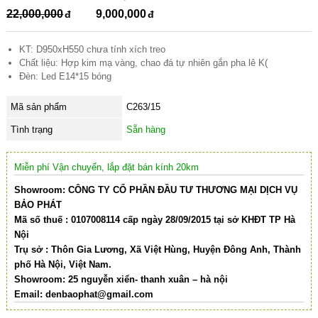
22,000,000
9,000,000
KT: D950xH550 chưa tính xích treo
Chất liệu: Hợp kim mạ vàng, chao đá tự nhiên gắn pha lê K(
Đèn: Led E14*15 bóng
Mã sản phẩm
C263/15
Tình trạng
Sẵn hàng
Miễn phí Vận chuyển, lắp đặt bán kính 20km
Showroom: CÔNG TY CỔ PHẦN ĐẦU TƯ THƯƠNG MẠI DỊCH VỤ
BẢO PHÁT
Mã số thuế : 0107008114 cấp ngày 28/09/2015 tại sở KHĐT TP Hà
Nội
Trụ sở : Thôn Gia Lương, Xã Việt Hùng, Huyện Đông Anh, Thành
phố Hà Nội, Việt Nam.
Showroom: 25 nguyễn xiển- thanh xuân – hà nội
Email:
denbaophat@gmail.com