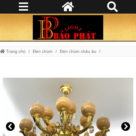
Trang chủ
Đèn chùm
Đèn chùm châu âu
Đèn chùm đồng
Đèn chùm phòng khách
Đèn chùm chao đá tự nhiên C263/15