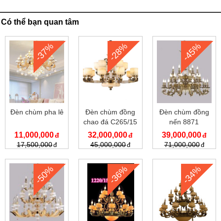
Có thể bạn quan tâm
-37%
-28%
-45%
Đèn chùm pha lê
Đèn chùm đồng
Đèn chùm đồng
chao đá C265/15
nến 8871
11,000,000
32,000,000
39,000,000
17,500,000
45,000,000
71,000,000
-50%
-36%
-34%