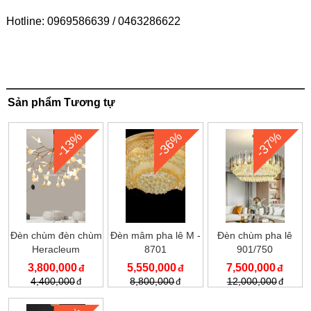
Hotline: 0969586639 / 0463286622
Sản phẩm Tương tự
-13%
-36%
-37%
Đèn chùm đèn chùm
Đèn mâm pha lê M -
Đèn chùm pha lê
Heracleum
8701
901/750
3,800,000
5,550,000
7,500,000
4,400,000
8,800,000
12,000,000