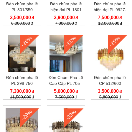
Đèn chùm pha lê
Đèn chùm pha lê
Đèn chùm pha lê
PL 301/550
hiện đại PL 1801
hiện đại PL 9927-
/560
800
3,500,000
3,900,000
7,500,000
6,000,000
7,000,000
12,000,000
-36%
-33%
-39%
Đèn chùm pha lê
Đèn Chùm Pha Lê
Đèn chùm pha lê
PL 298-750
Cao Cấp PL 705 -
CP 512/600
600
7,300,000
5,000,000
3,500,000
11,500,000
7,500,000
5,800,000
-29%
-33%