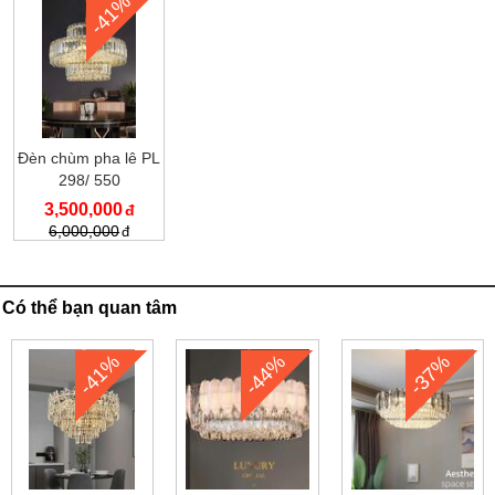
-41%
Đèn chùm pha lê PL
298/ 550
3,500,000
6,000,000
Có thể bạn quan tâm
-41%
-44%
-37%