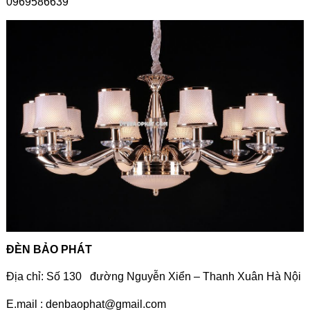
0969586639
ĐÈN BẢO PHÁT
Địa chỉ: Số 130 đường Nguyễn Xiển – Thanh Xuân Hà Nội
E.mail :
denbaophat@gmail.com