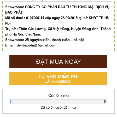
Showroom: CÔNG TY CỔ PHẦN ĐẦU TƯ THƯƠNG MẠI DỊCH VỤ
BẢO PHÁT
Mã số thuế : 0107008114 cấp ngày 28/09/2015 tại sở KHĐT TP Hà
Nội
Trụ sở : Thôn Gia Lương, Xã Việt Hùng, Huyện Đông Anh, Thành
phố Hà Nội, Việt Nam.
Showroom: 25 nguyễn xiển- thanh xuân – hà nội
Email:
denbaophat@gmail.com
ĐẶT MUA NGAY
TƯ VẤN MIỄN PHÍ
0969586639
Còn
0
phiếu
|
0
Đã có
0
người đặt mua