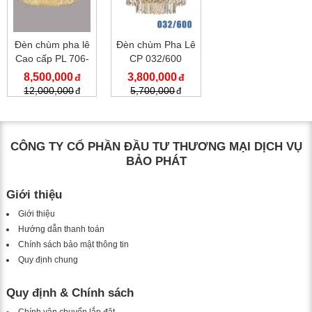
Đèn chùm pha lê
Đèn chùm Pha Lê
Cao cấp PL 706-
CP 032/600
800
8,500,000
3,800,000
12,000,000
5,700,000
CÔNG TY CỔ PHẦN ĐẦU TƯ THƯƠNG MẠI DỊCH VỤ
BẢO PHÁT
Giới thiệu
Giới thiệu
Hướng dẫn thanh toán
Chính sách bảo mật thông tin
Quy định chung
Quy định & Chính sách
Chính vận chuyển lắp đặt