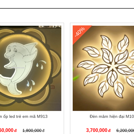
-40%
n ốp led trẻ em mã M913
Đèn mâm hiện đại M1
60,000
3,700,000
1,800,000
6,200,00