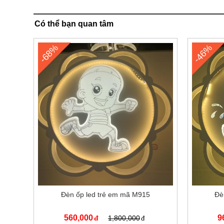
Có thể bạn quan tâm
-68%
-46%
Đèn ốp led trẻ em mã M915
Đè
560,000
9
1,800,000