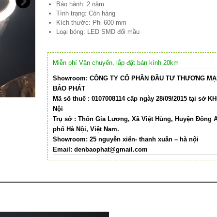
Bảo hành: 2 năm
Tình trạng: Còn hàng
Kích thước: Phi 600 mm
Loại bóng: LED SMD đổi mầu
Miễn phí Vận chuyển, lắp đặt bán kính 20km
Showroom: CÔNG TY CỔ PHẦN ĐẦU TƯ THƯƠNG MẠI
BẢO PHÁT
Mã số thuế : 0107008114 cấp ngày 28/09/2015 tại sở K
Nội
Trụ sở : Thôn Gia Lương, Xã Việt Hùng, Huyện Đông 
phố Hà Nội, Việt Nam.
Showroom: 25 nguyễn xiển- thanh xuân – hà nội
Email:
denbaophat@gmail.com