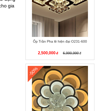
cho gia
Ốp Trần Pha lê hiện đại O231-600
2,500,000
6,000,000
-50%