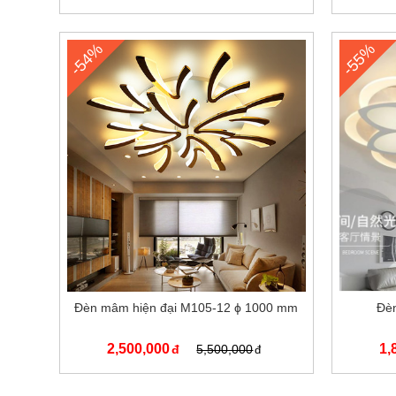
-54%
-55%
Đèn mâm hiện đại M105-12 ϕ 1000 mm
Đè
2,500,000
1,
5,500,000