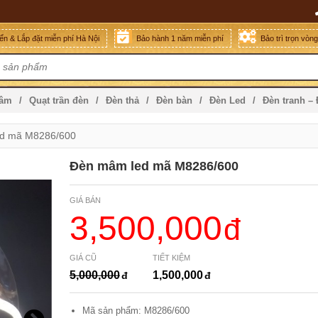
n & Lắp đặt miễn phí Hà Nội
Bảo hành 1 năm miễn phí
Bảo trì trọn vòn
mâm
Quạt trần đèn
Đèn thả
Đèn bàn
Đèn Led
Đèn tranh –
d mã M8286/600
Đèn mâm led mã M8286/600
GIÁ BÁN
3,500,000
GIÁ CŨ
TIẾT KIỆM
5,000,000
1,500,000
Mã sản phẩm: M8286/600