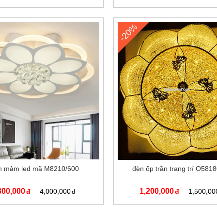
-20%
n mâm led mã M8210/600
đèn ốp trần trang trí O581
800,000
1,200,000
4,000,000
1,500,00