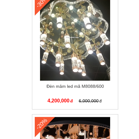
-30%
Đèn mâm led mã M8088/600
4,200,000
6,000,000
-20%