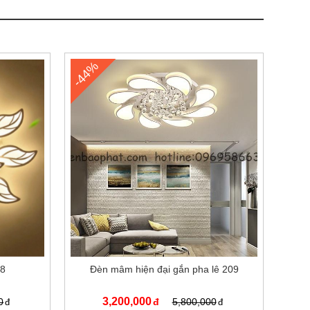
-44%
08
Đèn mâm hiện đại gắn pha lê 209
3,200,000
0
5,800,000