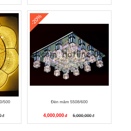
-20%
80/500
Đèn mâm 5508/600
4,000,000
0
5,000,000