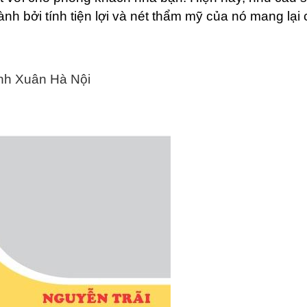
h bởi tính tiện lợi và nét thẩm mỹ của nó mang lại 
nh Xuân Hà Nội