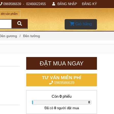
0969586639
02466622455
ĐĂNG NHẬP
ĐĂNG KÝ
g đời sản phẩm
Giỏ hàng
 Đèn gương
Đèn tường
ĐẶT MUA NGAY
TƯ VẤN MIỄN PHÍ
0969586639
Còn
0
phiếu
|
0
Đã có
0
người đặt mua