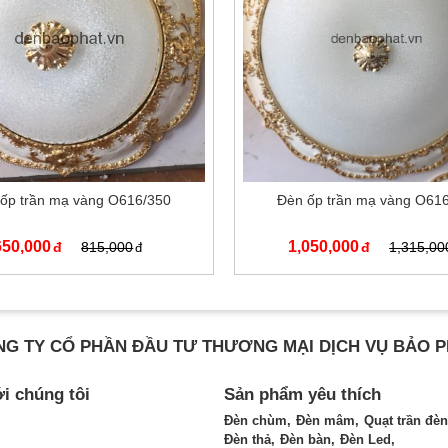
ốp trần mạ vàng O616/350
Đèn ốp trần mạ vàng O61
650,000
1,050,000
815,000
1,315,00
G TY CỔ PHẦN ĐẦU TƯ THƯƠNG MẠI DỊCH VỤ BẢO 
ới chúng tôi
Sản phẩm yêu thích
Đèn chùm
Đèn mâm
Quạt trần đèn
Đèn thả
Đèn bàn
Đèn Led