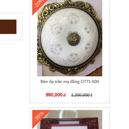
-20%
Đèn ốp trần mạ đồng O771-500
960,000
1,200,000
-35%