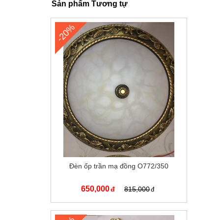
Sản phẩm Tương tự
-20%
Đèn ốp trần mạ đồng O772/350
650,000
815,000