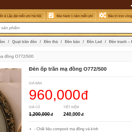
n & Lắp đặt miễn phí Hà Nội
Bảo hành 1 năm miễn phí
Bảo trì trọn vòn
mâm
Quạt trần đèn
Đèn thả
Đèn bàn
Đèn Led
Đèn tranh –
mạ đồng O772/500
Đèn ốp trần mạ đồng O772/500
GIÁ BÁN
960,000
GIÁ CŨ
TIẾT KIỆM
1,200,000
240,000
- Chất liệu compoxit mạ đồng và kính