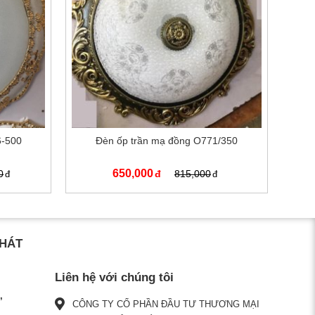
6-500
Đèn ốp trần mạ đồng O771/350
650,000
0
815,000
PHÁT
Liên hệ với chúng tôi
CÔNG TY CỔ PHẦN ĐẦU TƯ THƯƠNG MẠI