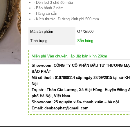
- Đèn led 3 chế độ mầu
- Bảo hành 2 năm
- Hàng có sẵn
- Kích thước: Đường kính phi 500 mm
Mã sản phẩm
O772/500
Tình trạng
Sẵn hàng
Miễn phí Vận chuyển, lắp đặt bán kính 20km
Showroom: CÔNG TY CỔ PHẦN ĐẦU TƯ THƯƠNG MẠI
BẢO PHÁT
Mã số thuế : 0107008114 cấp ngày 28/09/2015 tại sở K
Nội
Trụ sở : Thôn Gia Lương, Xã Việt Hùng, Huyện Đông 
phố Hà Nội, Việt Nam.
Showroom: 25 nguyễn xiển- thanh xuân – hà nội
Email:
denbaophat@gmail.com