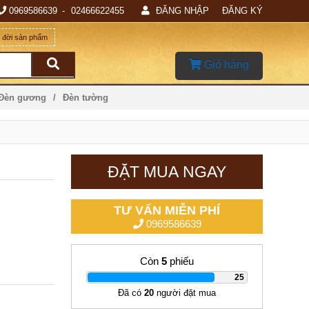
0969586639
02466622455
ĐĂNG NHẬP
ĐĂNG KÝ
g đời sản phẩm
Giỏ hàng
 Đèn gương
Đèn tường
ĐẶT MUA NGAY
TƯ VẤN MIỄN PHÍ
0969586639
Còn
5
phiếu
|
25
Đã có
20
người đặt mua