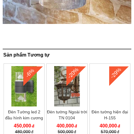
Sản phẩm Tương tự
-20%
-29%
-6%
Đèn Tường led 2
Đèn tường Ngoài trời
Đèn tường hiện đại
đầu hình kim cương
TN 0104
H-155
TN301
450,000
400,000
400,000
480,000
500,000
570,000