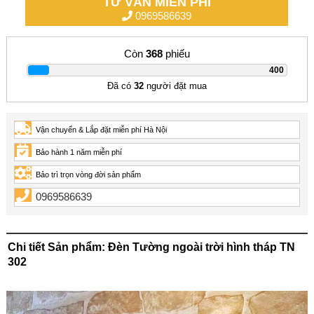
TƯ VẤN MIỄN PHÍ
0969586639
Còn
368
phiếu
|
400
Đã có
32
người đặt mua
Vận chuyển & Lắp đặt miễn phí Hà Nội
Bảo hành 1 năm miễn phí
Bảo trì trọn vòng đời sản phẩm
0969586639
Chi tiết Sản phẩm: Đèn Tường ngoài trời hình tháp TN
302