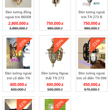
Đèn tường đồng
Đèn tường ngoài
ngoài trời B6008
trời TN 273 B
2,800,000
750,000
750,000
3,880,000
980,000
980,000
-20%
-20%
-21%
Đèn tường ngoài
Đèn tường Ngoại
Đèn tường ngoài
trời cổ điển TN
thất TN 273
trời cổ điển TN 096
273C
400,000
400,000
450,000
500,000
500,000
570,000
-41%
-20%