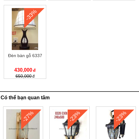
-33%
Đèn bàn gỗ 6337
430,000
650,000
Có thể bạn quan tâm
-27%
-23%
-23%