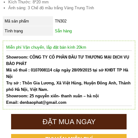
Kích Thước: 8*20 mm
Ánh sáng: 3 Chế độ mầu trắng Vàng Trung Tính
Mã sản phẩm
TN302
Tình trạng
Sẵn hàng
Miễn phí Vận chuyển, lắp đặt bán kính 20km
Showroom: CÔNG TY CỔ PHẦN ĐẦU TƯ THƯƠNG MẠI DỊCH VỤ
BẢO PHÁT
Mã số thuế : 0107008114 cấp ngày 28/09/2015 tại sở KHĐT TP Hà
Nội
Trụ sở : Thôn Gia Lương, Xã Việt Hùng, Huyện Đông Anh, Thành
phố Hà Nội, Việt Nam.
Showroom: 25 nguyễn xiển- thanh xuân – hà nội
Email:
denbaophat@gmail.com
ĐẶT MUA NGAY