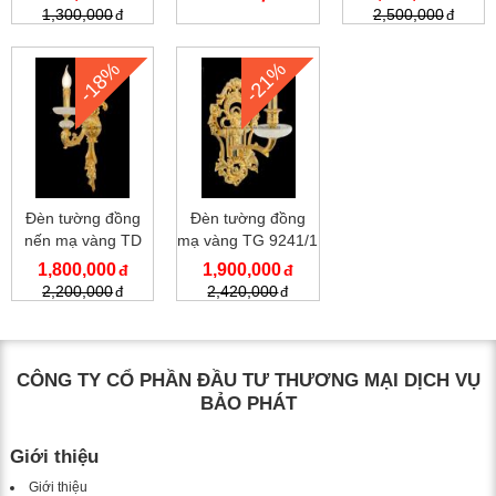
1,300,000
2,500,000
-18%
-21%
Đèn tường đồng
Đèn tường đồng
nến mạ vàng TD
mạ vàng TG 9241/1
9294/1
1,800,000
1,900,000
2,200,000
2,420,000
CÔNG TY CỔ PHẦN ĐẦU TƯ THƯƠNG MẠI DỊCH VỤ
BẢO PHÁT
Giới thiệu
Giới thiệu