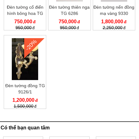
Đèn tường cổ điển
Đèn tường thiên nga
Đèn tường nến đồng
hình bông hoa TG
TG 6286
mạ vàng 9330
6266
750,000
750,000
1,800,000
950,000
950,000
2,250,000
-20%
Đèn tường đồng TG
9126/1
1,200,000
1,500,000
Có thể bạn quan tâm