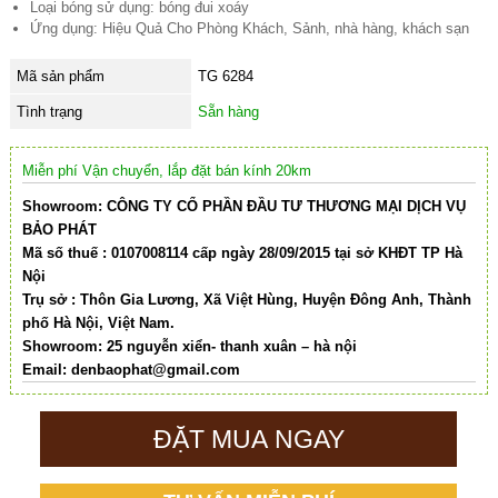
Loại bóng sử dụng: bóng đui xoáy
Ứng dụng: Hiệu Quả Cho Phòng Khách, Sảnh, nhà hàng, khách sạn
Mã sản phẩm
TG 6284
Tình trạng
Sẵn hàng
Miễn phí Vận chuyển, lắp đặt bán kính 20km
Showroom: CÔNG TY CỔ PHẦN ĐẦU TƯ THƯƠNG MẠI DỊCH VỤ
BẢO PHÁT
Mã số thuế : 0107008114 cấp ngày 28/09/2015 tại sở KHĐT TP Hà
Nội
Trụ sở : Thôn Gia Lương, Xã Việt Hùng, Huyện Đông Anh, Thành
phố Hà Nội, Việt Nam.
Showroom: 25 nguyễn xiển- thanh xuân – hà nội
Email:
denbaophat@gmail.com
ĐẶT MUA NGAY