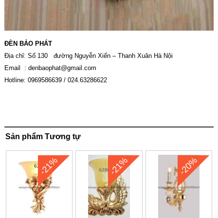
ĐÈN BẢO PHÁT
Địa chỉ: Số 130 đường Nguyễn Xiển – Thanh Xuân Hà Nội
Email :
denbaophat@gmail.com
Hotline: 0969586639 / 024.63286622
Sản phẩm Tương tự
-21%
-21%
-20%