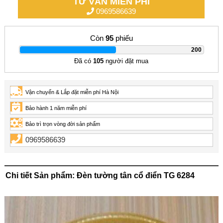
TƯ VẤN MIỄN PHÍ
0969586639
Còn
95
phiếu
|
200
Đã có
105
người đặt mua
Vận chuyển & Lắp đặt miễn phí Hà Nội
Bảo hành 1 năm miễn phí
Bảo trì trọn vòng đời sản phẩm
0969586639
Chi tiết Sản phẩm: Đèn tường tân cổ điển TG 6284