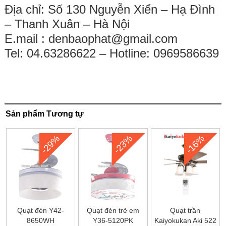
Địa chỉ: Số 130 Nguyễn Xiển – Hạ Đình
– Thanh Xuân – Hà Nội
E.mail :
denbaophat@gmail.com
Tel: 04.63286622 – Hotline: 0969586639
Sản phẩm Tương tự
-29%
-23%
-16%
Quạt đèn Y42-
Quạt đèn trẻ em
Quạt trần
8650WH
Y36-5120PK
Kaiyokukan Aki 522