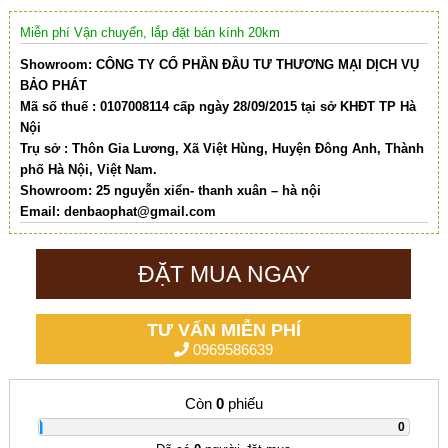
Miễn phí Vận chuyển, lắp đặt bán kính 20km
Showroom: CÔNG TY CỔ PHẦN ĐẦU TƯ THƯƠNG MẠI DỊCH VỤ
BẢO PHÁT
Mã số thuế : 0107008114 cấp ngày 28/09/2015 tại sở KHĐT TP Hà
Nội
Trụ sở : Thôn Gia Lương, Xã Việt Hùng, Huyện Đông Anh, Thành
phố Hà Nội, Việt Nam.
Showroom: 25 nguyễn xiển- thanh xuân – hà nội
Email:
denbaophat@gmail.com
ĐẶT MUA NGAY
TƯ VẤN MIỄN PHÍ
0969586639
Còn
0
phiếu
|
0