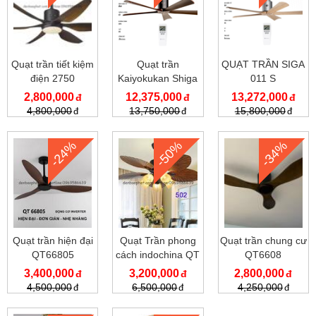
Quạt trần tiết kiệm
Quạt trần
QUẠT TRẦN SIGA
điện 2750
Kaiyokukan Shiga
011 S
011 BK
2,800,000
12,375,000
13,272,000
4,800,000
13,750,000
15,800,000
-24%
-50%
-34%
Quạt trần hiện đại
Quạt Trần phong
Quạt trần chung cư
QT66805
cách indochina QT
QT6608
502A
3,400,000
3,200,000
2,800,000
4,500,000
6,500,000
4,250,000