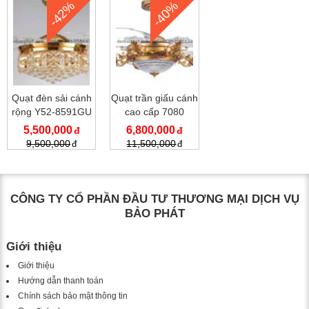
-42%
-40%
Quạt đèn sải cánh
Quạt trần giấu cánh
rộng Y52-8591GU
cao cấp 7080
5,500,000
6,800,000
9,500,000
11,500,000
CÔNG TY CỔ PHẦN ĐẦU TƯ THƯƠNG MẠI DỊCH VỤ
BẢO PHÁT
Giới thiệu
Giới thiệu
Hướng dẫn thanh toán
Chính sách bảo mật thông tin