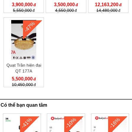
3,900,000
3,500,000
12,163,200
5,550,000
4,550,000
14,480,000
-47%
Quạt Trần hiện đại
QT 177A
5,500,000
10,450,000
Có thể bạn quan tâm
-41%
-10%
-16%