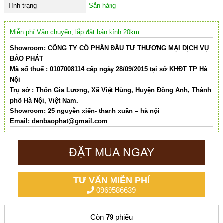
Tình trạng
Sẵn hàng
Miễn phí Vận chuyển, lắp đặt bán kính 20km
Showroom: CÔNG TY CỔ PHẦN ĐẦU TƯ THƯƠNG MẠI DỊCH VỤ
BẢO PHÁT
Mã số thuế : 0107008114 cấp ngày 28/09/2015 tại sở KHĐT TP Hà
Nội
Trụ sở : Thôn Gia Lương, Xã Việt Hùng, Huyện Đông Anh, Thành
phố Hà Nội, Việt Nam.
Showroom: 25 nguyễn xiển- thanh xuân – hà nội
Email:
denbaophat@gmail.com
ĐẶT MUA NGAY
TƯ VẤN MIỄN PHÍ
0969586639
Còn
79
phiếu