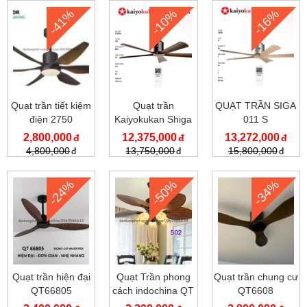
-41%
-10%
-16%
Quạt trần tiết kiệm
Quạt trần
QUẠT TRẦN SIGA
điện 2750
Kaiyokukan Shiga
011 S
011 BK
2,800,000
12,375,000
13,272,000
4,800,000
13,750,000
15,800,000
-24%
-50%
-34%
Quạt trần hiện đại
Quạt Trần phong
Quạt trần chung cư
QT66805
cách indochina QT
QT6608
502A