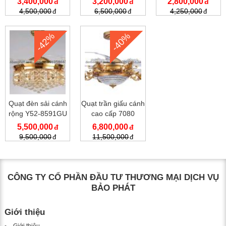
3,400,000
3,200,000
2,800,000
4,500,000
6,500,000
4,250,000
-42%
-40%
Quạt đèn sải cánh
Quạt trần giấu cánh
rộng Y52-8591GU
cao cấp 7080
5,500,000
6,800,000
9,500,000
11,500,000
CÔNG TY CỔ PHẦN ĐẦU TƯ THƯƠNG MẠI DỊCH VỤ
BẢO PHÁT
Giới thiệu