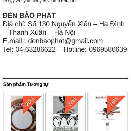
tin cậy và uy tín chuyên về đèn trang trí.
ĐÈN BẢO PHÁT
Địa chỉ: Số 130 Nguyễn Xiển – Hạ Đình
– Thanh Xuân – Hà Nội
E.mail :
denbaophat@gmail.com
Tel: 04.63286622 – Hotline: 0969586639
Sản phẩm Tương tự
-20%
-32%
-16%