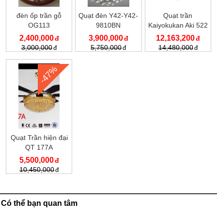
đèn ốp trần gỗ
Quạt đèn Y42-Y42-
Quạt trần
OG113
9810BN
Kaiyokukan Aki 522
2,400,000
3,900,000
12,163,200
3,000,000
5,750,000
14,480,000
-47%
Quạt Trần hiện đại
QT 177A
5,500,000
10,450,000
Có thể bạn quan tâm