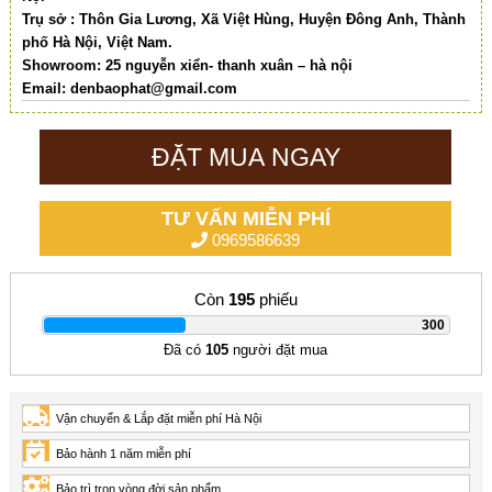
Trụ sở : Thôn Gia Lương, Xã Việt Hùng, Huyện Đông Anh, Thành
phố Hà Nội, Việt Nam.
Showroom: 25 nguyễn xiển- thanh xuân – hà nội
Email:
denbaophat@gmail.com
ĐẶT MUA NGAY
TƯ VẤN MIỄN PHÍ
0969586639
Còn
195
phiếu
|
300
Đã có
105
người đặt mua
Vận chuyển & Lắp đặt miễn phí Hà Nội
Bảo hành 1 năm miễn phí
Bảo trì trọn vòng đời sản phẩm