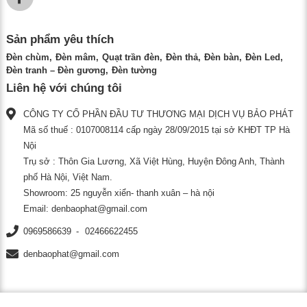
Sản phẩm yêu thích
Đèn chùm
Đèn mâm
Quạt trần đèn
Đèn thả
Đèn bàn
Đèn Led
Đèn tranh – Đèn gương
Đèn tường
Liên hệ với chúng tôi
CÔNG TY CỔ PHẦN ĐẦU TƯ THƯƠNG MẠI DỊCH VỤ BẢO PHÁT
Mã số thuế : 0107008114 cấp ngày 28/09/2015 tại sở KHĐT TP Hà
Nội
Trụ sở : Thôn Gia Lương, Xã Việt Hùng, Huyện Đông Anh, Thành
phố Hà Nội, Việt Nam.
Showroom: 25 nguyễn xiển- thanh xuân – hà nội
Email:
denbaophat@gmail.com
0969586639
02466622455
denbaophat@gmail.com