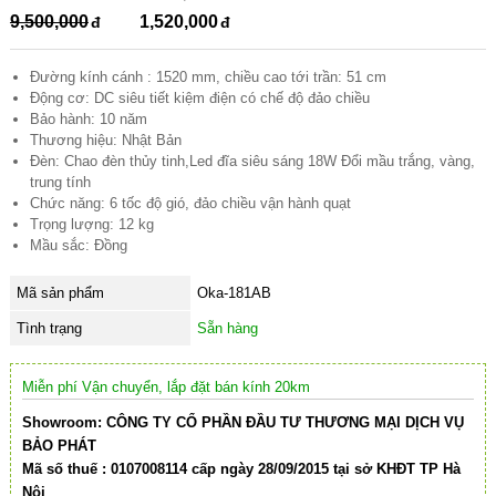
9,500,000
1,520,000
Đường kính cánh : 1520 mm, chiều cao tới trần: 51 cm
Động cơ: DC siêu tiết kiệm điện có chế độ đảo chiều
Bảo hành: 10 năm
Thương hiệu: Nhật Bản
Đèn: Chao đèn thủy tinh,Led đĩa siêu sáng 18W Đổi mầu trắng, vàng,
trung tính
Chức năng: 6 tốc độ gió, đảo chiều vận hành quạt
Trọng lượng: 12 kg
Mầu sắc: Đồng
Mã sản phẩm
Oka-181AB
Tình trạng
Sẵn hàng
Miễn phí Vận chuyển, lắp đặt bán kính 20km
Showroom: CÔNG TY CỔ PHẦN ĐẦU TƯ THƯƠNG MẠI DỊCH VỤ
BẢO PHÁT
Mã số thuế : 0107008114 cấp ngày 28/09/2015 tại sở KHĐT TP Hà
Nội