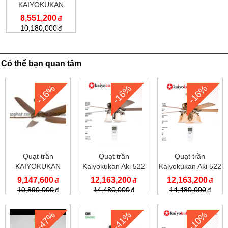
KAIYOKUKAN
KOCHI 168
8,551,200
10,180,000
Có thể bạn quan tâm
-16%
-16%
-16%
Quạt trần
Quạt trần
Quạt trần
KAIYOKUKAN
Kaiyokukan Aki 522
Kaiyokukan Aki 522
HIRO 219 OAK
G
9,147,600
12,163,200
12,163,200
10,890,000
14,480,000
14,480,000
-47%
-41%
-10%