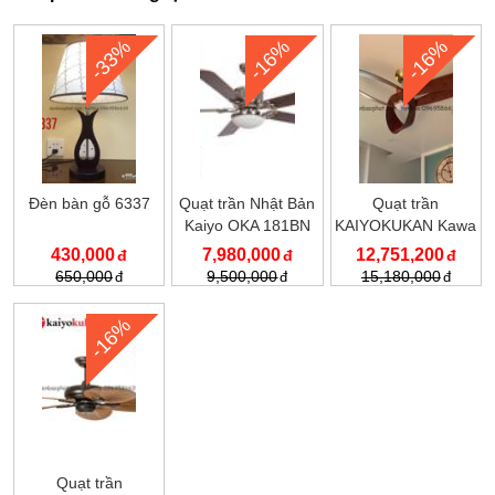
-33%
-16%
-16%
Đèn bàn gỗ 6337
Quạt trần Nhật Bản
Quạt trần
Kaiyo OKA 181BN
KAIYOKUKAN Kawa
020
430,000
7,980,000
12,751,200
650,000
9,500,000
15,180,000
-16%
Quạt trần