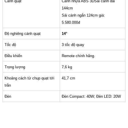
Cánh quạt
Cánh nhựa ABS 3DSải cánh dài
144cm
Sải cánh ngắn 124cm giá:
5.580.000đ
Độ nghiêng cánh quạt
14
°
Tốc độ
3 tốc độ quay
Điều khiển
Remote chính hãng.
Trọng lượng
7,6 kg
Khoảng cách từ chụp quạt tới
41,7 cm
trần
Đèn
Đèn Compact: 40W; Đèn LED: 20W