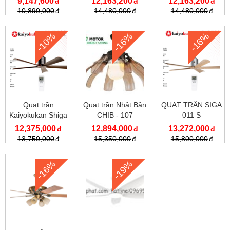
9,147,600
12,163,200
12,163,200
10,890,000
14,480,000
14,480,000
-10%
-16%
-16%
Quạt trần
Quạt trần Nhật Bản
QUẠT TRẦN SIGA
Kaiyokukan Shiga
CHIB - 107
011 S
011 BK
12,375,000
12,894,000
13,272,000
13,750,000
15,350,000
15,800,000
-16%
-19%