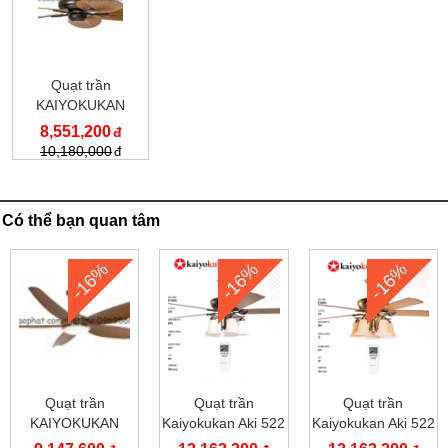
Quạt trần
KAIYOKUKAN
KOCHI 168
8,551,200
10,180,000
Có thể bạn quan tâm
-16%
-16%
-16%
Quạt trần
Quạt trần
Quạt trần
KAIYOKUKAN
Kaiyokukan Aki 522
Kaiyokukan Aki 522
HIRO 219 OAK
G