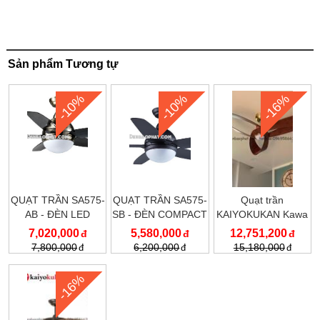
Sản phẩm Tương tự
-10%
-10%
-16%
QUẠT TRẦN SA575-
QUẠT TRẦN SA575-
Quạt trần
AB - ĐÈN LED
SB - ĐÈN COMPACT
KAIYOKUKAN Kawa
020
7,020,000
5,580,000
12,751,200
7,800,000
6,200,000
15,180,000
-16%