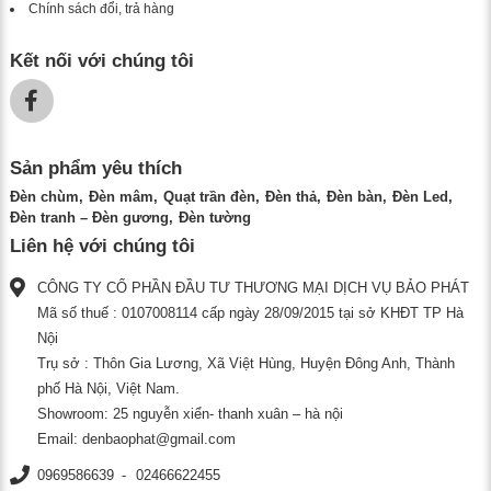
Chính sách đổi, trả hàng
Kết nối với chúng tôi
Sản phẩm yêu thích
Đèn chùm
Đèn mâm
Quạt trần đèn
Đèn thả
Đèn bàn
Đèn Led
Đèn tranh – Đèn gương
Đèn tường
Liên hệ với chúng tôi
CÔNG TY CỔ PHẦN ĐẦU TƯ THƯƠNG MẠI DỊCH VỤ BẢO PHÁT
Mã số thuế : 0107008114 cấp ngày 28/09/2015 tại sở KHĐT TP Hà
Nội
Trụ sở : Thôn Gia Lương, Xã Việt Hùng, Huyện Đông Anh, Thành
phố Hà Nội, Việt Nam.
Showroom: 25 nguyễn xiển- thanh xuân – hà nội
Email:
denbaophat@gmail.com
0969586639
02466622455