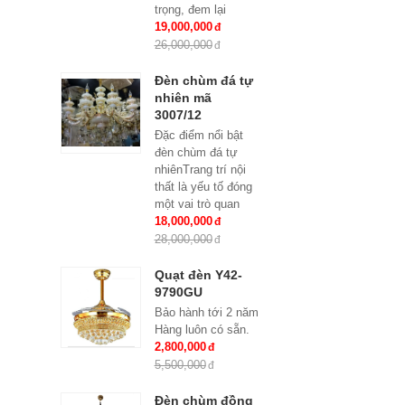
trọng, đem lại
những giá trị thực
19,000,000
sự cho cả căn hộ
26,000,000
của gia...
Đèn chùm đá tự
nhiên mã
3007/12
Đặc điểm nổi bật
đèn chùm đá tự
nhiênTrang trí nội
thất là yếu tố đóng
một vai trò quan
trọng, đem lại
18,000,000
những giá trị thực
28,000,000
sự cho cả...
Quạt đèn Y42-
9790GU
Bảo hành tới 2 năm
Hàng luôn có sẵn.
2,800,000
5,500,000
Đèn chùm đồng