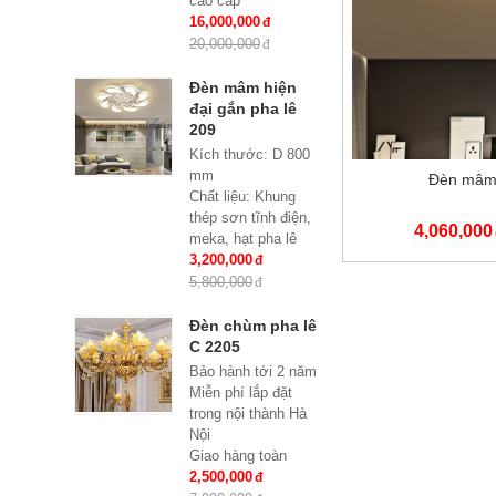
cao cấp
KT: Ø850 * H600
16,000,000
Bóng đèn: 8 bóng
20,000,000
Bóng led tiết kiệm
điện E27*8
Đèn mâm hiện
Bảo hành: 2 năm
đại gắn pha lê
209
Kích thước: D 800
mm
Đèn mâm
Chất liệu: Khung
thép sơn tĩnh điện,
4,060,000
meka, hạt pha lê
Đèn: Led siêu tiết
3,200,000
kiệm điện đổi mầu 3
5,800,000
chế độ
Đèn chùm pha lê
C 2205
Bảo hành tới 2 năm
Miễn phí lắp đặt
trong nội thành Hà
Nội
Giao hàng toàn
quốc
2,500,000