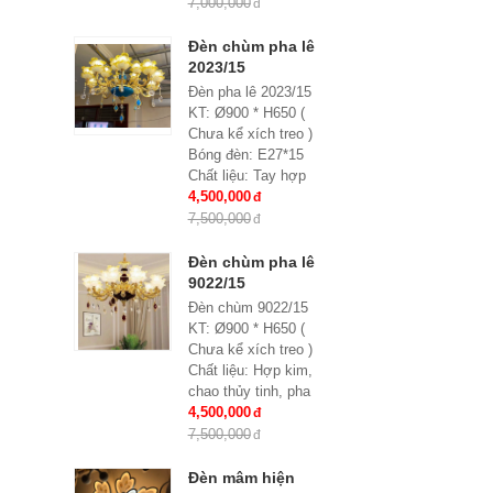
Chất liệu: hợp kim,
7,000,000
pha lê
Kích thước: Phi
Đèn chùm pha lê
900*H650, 15 tay
2023/15
Đèn pha lê 2023/15
KT: Ø900 * H650 (
Chưa kể xích treo )
Bóng đèn: E27*15
Chất liệu: Tay hợp
kim, chao thủy tinh
4,500,000
đính hạt pha lê
7,500,000
Bảo hành: 2 năm
Đèn chùm pha lê
9022/15
Đèn chùm 9022/15
KT: Ø900 * H650 (
Chưa kể xích treo )
Chất liệu: Hợp kim,
chao thủy tinh, pha
lê
4,500,000
Bóng đèn: E27*15
7,500,000
Bảo hành: 2 năm
Đèn mâm hiện