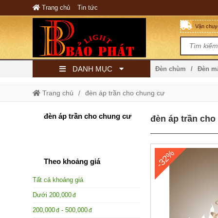
Trang chủ
Tin tức
Vận chuyể
DANH MỤC
Đèn chùm
Đèn 
Trang chủ
đèn áp trần cho chung cư
đèn áp trần cho chung cư
đèn áp trần cho
-32%
Theo khoảng giá
Tất cả khoảng giá
Dưới
200,000
200,000
-
500,000