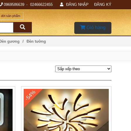
0969586639
02466622455
ĐĂNG NHẬP
ĐĂNG KÝ
g đời sản phẩm
Giỏ hàng
 Đèn gương
Đèn tường
-54%