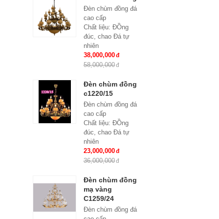
Đèn chùm đồng đá
cao cấp
Chất liệu: ĐỒng
đúc, chao Đá tự
nhiên
Số lượng tay : 24
38,000,000
tay
58,000,000
KT: Ø1100*1100
mm
Đèn chùm đồng
Bóng đèn: Bóng led
c1220/15
tiết kiệm điện
Đèn chùm đồng đá
E14*24
cao cấp
Bảo hành: 2 năm
Chất liệu: ĐỒng
đúc, chao Đá tự
nhiên
Số lượng tay : 15
23,000,000
tay
36,000,000
KT: Ø950*980 mm
Bóng đèn: Bóng led
Đèn chùm đồng
tiết kiệm điện
mạ vàng
E14*15
C1259/24
Bảo hành: 2 năm
Đèn chùm đồng đá
cao cấp