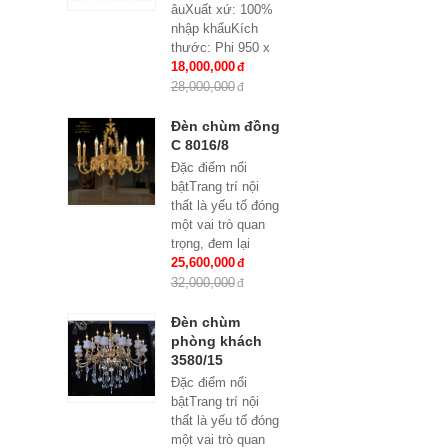
âuXuất xứ: 100%
nhập khẩuKích
thước: Phi 950 x
H500Loại bóng sử
18,000,000
dụng: Nến E14
28,000,000
x15Ứng dụng:
Phòng...
Đèn chùm đồng
C 8016/8
Đặc điểm nổi
bậtTrang trí nội
thất là yếu tố đóng
một vai trò quan
trọng, đem lại
những giá trị thực
25,600,000
sự cho cả căn hộ
32,000,000
của gia...
Đèn chùm
phòng khách
3580/15
Đặc điểm nổi
bậtTrang trí nội
thất là yếu tố đóng
một vai trò quan