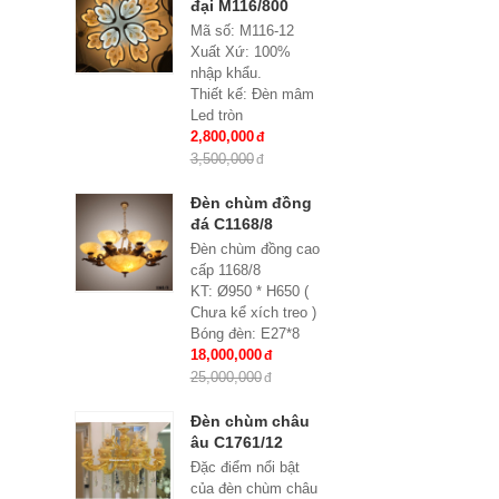
đại M116/800
Mã số: M116-12
Xuất Xứ: 100%
nhập khẩu.
Thiết kế: Đèn mâm
Led tròn
Kích thước: Ø800x
2,800,000
H 150 mm
3,500,000
Loại bóng sử dụng:
Led SMD 3 đổi mầu
Đèn chùm đồng
Điều khiển từ xa: Đi
đá C1168/8
kèm nhiều chế độ
Đèn chùm đồng cao
Ứng dụng: Hiệu
cấp 1168/8
Quả Cho Phòng
KT: Ø950 * H650 (
Khách, chung cư,
Chưa kể xích treo )
nhà riêng, văn
Bóng đèn: E27*8
phòng …
Bảo hành: 2 năm
18,000,000
25,000,000
Đèn chùm châu
âu C1761/12
Đặc điểm nổi bật
của đèn chùm châu