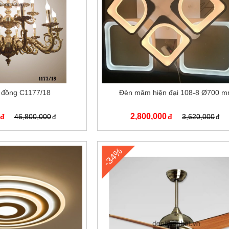
 đồng C1177/18
Đèn mâm hiện đại 108-8 Ø700 
2,800,000
46,800,000
3,620,000
-34%