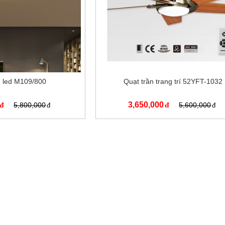
 led M109/800
Quạt trần trang trí 52YFT-1032
3,650,000
5,800,000
5,600,000