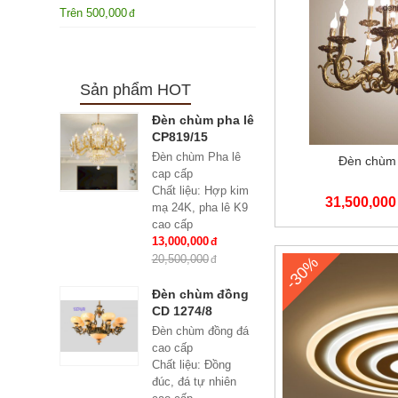
Trên
500,000
Sản phẩm HOT
Đèn chùm pha lê
CP819/15
Đèn chùm Pha lê
Đèn chùm
cap cấp
Chất liệu: Hợp kim
31,500,000
mạ 24K, pha lê K9
cao cấp
Số lượng tay : 15
13,000,000
tay
20,500,000
-30%
KT: Ø950*600 mm
Bóng đèn: Bóng led
Đèn chùm đồng
tiết kiệm điện
CD 1274/8
E14*15
Đèn chùm đồng đá
Bảo hành: 2 năm
cao cấp
Chất liệu: Đồng
đúc, đá tự nhiên