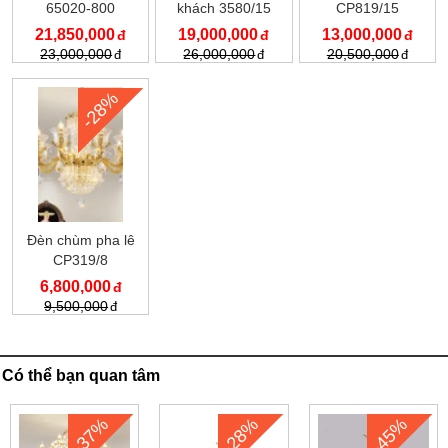
65020-800
khách 3580/15
CP819/15
21,850,000
19,000,000
13,000,000
23,000,000
26,000,000
20,500,000
-28%
Đèn chùm pha lê
CP319/8
6,800,000
9,500,000
Có thể bạn quan tâm
-37%
-28%
-45%