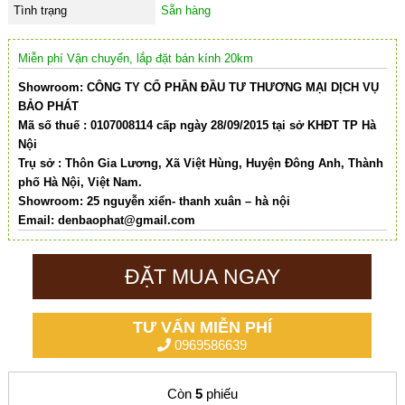
Tình trạng
Sẵn hàng
Miễn phí Vận chuyển, lắp đặt bán kính 20km
Showroom: CÔNG TY CỔ PHẦN ĐẦU TƯ THƯƠNG MẠI DỊCH VỤ
BẢO PHÁT
Mã số thuế : 0107008114 cấp ngày 28/09/2015 tại sở KHĐT TP Hà
Nội
Trụ sở : Thôn Gia Lương, Xã Việt Hùng, Huyện Đông Anh, Thành
phố Hà Nội, Việt Nam.
Showroom: 25 nguyễn xiển- thanh xuân – hà nội
Email:
denbaophat@gmail.com
ĐẶT MUA NGAY
TƯ VẤN MIỄN PHÍ
0969586639
Còn
5
phiếu