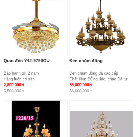
Quạt đèn Y42-9790GU
Đèn chùm đồng
Bảo hành tới 2 năm
Đèn chùm đồng đá cao cấp
Hàng luôn có sẵn.
Chất liệu: ĐỒng đúc, chao Đá tự
2,800,000
nhiên
38,000,000
Số lượng tay : 24 tay
5,500,000
58,000,000
KT: Ø1100*1100 mm
Bóng đèn: Bóng led tiết kiệm điện
E14*24
Bảo hành: 2 năm