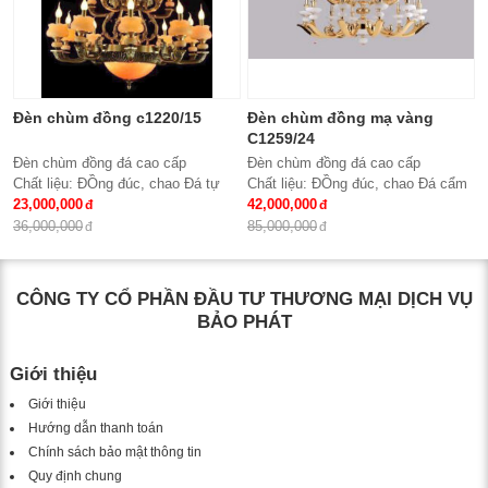
Đèn chùm đồng c1220/15
Đèn chùm đồng mạ vàng
C1259/24
Đèn chùm đồng đá cao cấp
Đèn chùm đồng đá cao cấp
Chất liệu: ĐỒng đúc, chao Đá tự
Chất liệu: ĐỒng đúc, chao Đá cẩm
nhiên
23,000,000
thạch trắng tự nhiên
42,000,000
Số lượng tay : 15 tay
Số lượng tay : 24 tay
36,000,000
85,000,000
KT: Ø950*980 mm
KT: Ø1100*1500 mm
Bóng đèn: Bóng led tiết kiệm điện
Bóng đèn: Bóng led tiết kiệm điện
E14*15
E14*24
CÔNG TY CỔ PHẦN ĐẦU TƯ THƯƠNG MẠI DỊCH VỤ
Bảo hành: 2 năm
Bảo hành: 2 năm
BẢO PHÁT
Giới thiệu
Giới thiệu
Hướng dẫn thanh toán
Chính sách bảo mật thông tin
Quy định chung