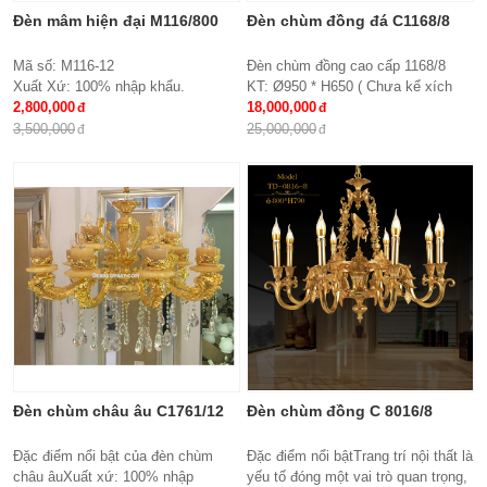
Đèn mâm hiện đại M116/800
Đèn chùm đồng đá C1168/8
Mã số: M116-12
Đèn chùm đồng cao cấp 1168/8
Xuất Xứ: 100% nhập khẩu.
KT: Ø950 * H650 ( Chưa kể xích
Thiết kế: Đèn mâm Led tròn
2,800,000
treo )
18,000,000
Kích thước: Ø800x H 150 mm
Bóng đèn: E27*8
3,500,000
25,000,000
Loại bóng sử dụng: Led SMD 3 đổi
Bảo hành: 2 năm
mầu
Điều khiển từ xa: Đi kèm nhiều chế
độ
Ứng dụng: Hiệu Quả Cho Phòng
Khách, chung cư, nhà riêng, văn
phòng …
Đèn chùm châu âu C1761/12
Đèn chùm đồng C 8016/8
Đặc điểm nổi bật của đèn chùm
Đặc điểm nổi bậtTrang trí nội thất là
châu âuXuất xứ: 100% nhập
yếu tố đóng một vai trò quan trọng,