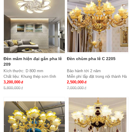
Bảo hành: 2 năm
Đèn mâm hiện đại gắn pha lê
Đèn chùm pha lê C 2205
209
Kích thước: D 800 mm
Bảo hành tới 2 năm
Chất liệu: Khung thép sơn tĩnh
Miễn phí lắp đặt trong nội thành Hà
điện, meka, hạt pha lê
3,200,000
Nội
2,500,000
Đèn: Led siêu tiết kiệm điện đổi
Giao hàng toàn quốc
5,800,000
7,000,000
mầu 3 chế độ
Chất liệu: hợp kim, pha lê
Kích thước: Phi 900*H650, 15 tay