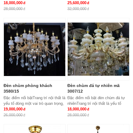
khẩuKích thước: Phi 950 x
18,000,000
đem lại những giá trị thực sự cho
25,600,000
H500Loại bóng sử dụng: Nến E14
cả căn hộ của gia...
28,000,000
32,000,000
x15Ứng dụng: Phòng...
Đèn chùm phòng khách
Đèn chùm đá tự nhiên mã
3580/15
3007/12
Đặc điểm nổi bậtTrang trí nội thất là
Đặc điểm nổi bật đèn chùm đá tự
yếu tố đóng một vai trò quan trọng,
nhiênTrang trí nội thất là yếu tố
đem lại những giá trị thực sự cho
19,000,000
đóng một vai trò quan trọng, đem lại
18,000,000
cả căn hộ của gia...
những giá trị thực sự cho cả...
26,000,000
28,000,000