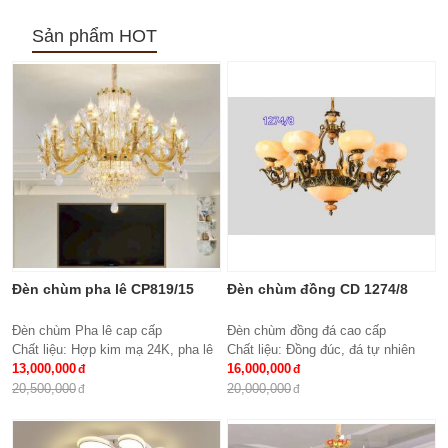
Sản phẩm HOT
Đèn chùm pha lê CP819/15
Đèn chùm đồng CD 1274/8
Đèn chùm Pha lê cap cấp
Đèn chùm đồng đá cao cấp
Chất liệu: Hợp kim mạ 24K, pha lê
Chất liệu: Đồng đúc, đá tự nhiên
K9 cao cấp
13,000,000
cao cấp
16,000,000
Số lượng tay : 15 tay
KT: Ø850 * H600
20,500,000
20,000,000
KT: Ø950*600 mm
Bóng đèn: 8 bóng Bóng led tiết
Bóng đèn: Bóng led tiết kiệm điện
kiệm điện E27*8
E14*15
Bảo hành: 2 năm