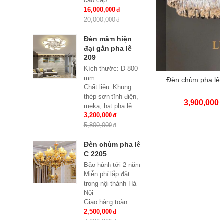
cao cấp
KT: Ø850 * H600
16,000,000
Bóng đèn: 8 bóng
20,000,000
Bóng led tiết kiệm
điện E27*8
Đèn mâm hiện
Bảo hành: 2 năm
đại gắn pha lê
209
Kích thước: D 800
mm
Đèn chùm pha lê 
Chất liệu: Khung
thép sơn tĩnh điện,
3,900,000
meka, hạt pha lê
Đèn: Led siêu tiết
3,200,000
kiệm điện đổi mầu 3
5,800,000
chế độ
Đèn chùm pha lê
C 2205
Bảo hành tới 2 năm
Miễn phí lắp đặt
trong nội thành Hà
Nội
Giao hàng toàn
quốc
2,500,000