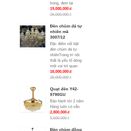
trọng, đem lại
những giá trị thực
19,000,000
sự cho cả căn hộ
26,000,000
của gia...
Đèn chùm đá tự
nhiên mã
3007/12
Đặc điểm nổi bật
đèn chùm đá tự
nhiênTrang trí nội
thất là yếu tố đóng
một vai trò quan
trọng, đem lại
18,000,000
những giá trị thực
28,000,000
sự cho cả...
Quạt đèn Y42-
9790GU
Bảo hành tới 2 năm
Hàng luôn có sẵn.
2,800,000
5,500,000
Đèn chùm đồng