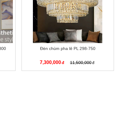
800
Đèn chùm pha lê PL 298-750
7,300,000
11,500,000