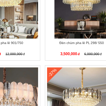
pha lê 901/750
Đèn chùm pha lê PL 298/ 550
3,500,000
12,000,000
6,000,000
-37%