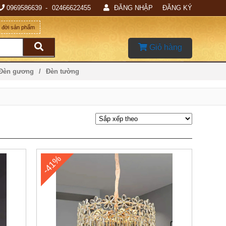
0969586639
02466622455
ĐĂNG NHẬP
ĐĂNG KÝ
g đời sản phẩm
Giỏ hàng
 Đèn gương
Đèn tường
-41%