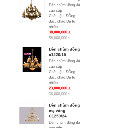
Đèn chùm đồng đá
cao cấp
Chất liệu: ĐỒng
đúc, chao Đá tự
nhiên
Số lượng tay : 24
38,000,000
tay
58,000,000
KT: Ø1100*1100
mm
Đèn chùm đồng
Bóng đèn: Bóng led
c1220/15
tiết kiệm điện
Đèn chùm đồng đá
E14*24
cao cấp
Bảo hành: 2 năm
Chất liệu: ĐỒng
đúc, chao Đá tự
nhiên
Số lượng tay : 15
23,000,000
tay
36,000,000
KT: Ø950*980 mm
Bóng đèn: Bóng led
Đèn chùm đồng
tiết kiệm điện
mạ vàng
E14*15
C1259/24
Bảo hành: 2 năm
Đèn chùm đồng đá
cao cấp