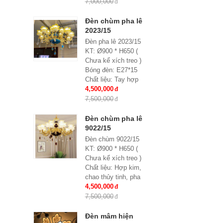
Chất liệu: hợp kim,
7,000,000
pha lê
Kích thước: Phi
Đèn chùm pha lê
900*H650, 15 tay
2023/15
Đèn pha lê 2023/15
KT: Ø900 * H650 (
Chưa kể xích treo )
Bóng đèn: E27*15
Chất liệu: Tay hợp
kim, chao thủy tinh
4,500,000
đính hạt pha lê
7,500,000
Bảo hành: 2 năm
Đèn chùm pha lê
9022/15
Đèn chùm 9022/15
KT: Ø900 * H650 (
Chưa kể xích treo )
Chất liệu: Hợp kim,
chao thủy tinh, pha
lê
4,500,000
Bóng đèn: E27*15
7,500,000
Bảo hành: 2 năm
Đèn mâm hiện