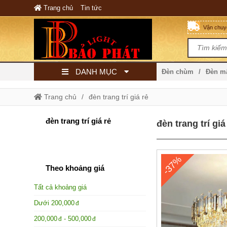
Trang chủ
Tin tức
Vận chuyể
DANH MỤC
Đèn chùm
Đèn 
Trang chủ
đèn trang trí giá rẻ
đèn trang trí giá rẻ
đèn trang trí giá
-37%
Theo khoảng giá
Tất cả khoảng giá
Dưới
200,000
200,000
-
500,000