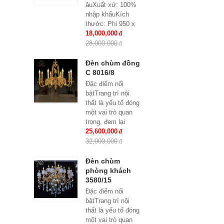
âuXuất xứ: 100%
nhập khẩuKích
thước: Phi 950 x
H500Loại bóng sử
18,000,000
dụng: Nến E14
28,000,000
x15Ứng dụng:
Phòng...
Đèn chùm đồng
C 8016/8
Đặc điểm nổi
bậtTrang trí nội
thất là yếu tố đóng
một vai trò quan
trọng, đem lại
những giá trị thực
25,600,000
sự cho cả căn hộ
32,000,000
của gia...
Đèn chùm
phòng khách
3580/15
Đặc điểm nổi
bậtTrang trí nội
thất là yếu tố đóng
một vai trò quan