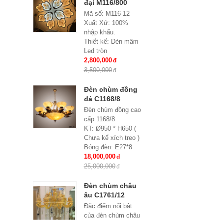
đại M116/800
Mã số: M116-12
Xuất Xứ: 100%
nhập khẩu.
Thiết kế: Đèn mâm
Led tròn
Kích thước: Ø800x
2,800,000
H 150 mm
3,500,000
Loại bóng sử dụng:
Led SMD 3 đổi mầu
Đèn chùm đồng
Điều khiển từ xa: Đi
đá C1168/8
kèm nhiều chế độ
Đèn chùm đồng cao
Ứng dụng: Hiệu
cấp 1168/8
Quả Cho Phòng
KT: Ø950 * H650 (
Khách, chung cư,
Chưa kể xích treo )
nhà riêng, văn
Bóng đèn: E27*8
phòng …
Bảo hành: 2 năm
18,000,000
25,000,000
Đèn chùm châu
âu C1761/12
Đặc điểm nổi bật
của đèn chùm châu