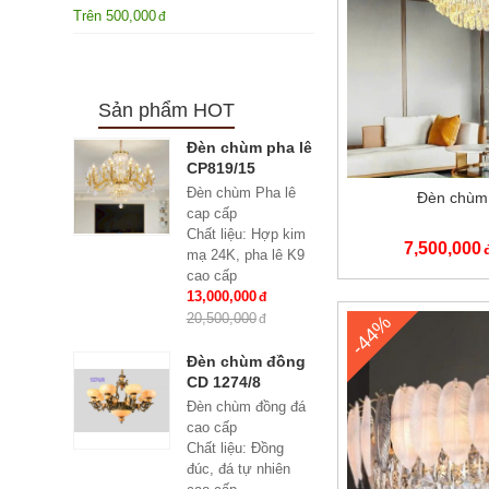
Trên
500,000
Sản phẩm HOT
Đèn chùm pha lê
CP819/15
Đèn chùm Pha lê
Đèn chùm 
cap cấp
Chất liệu: Hợp kim
7,500,000
mạ 24K, pha lê K9
cao cấp
Số lượng tay : 15
13,000,000
tay
20,500,000
-44%
KT: Ø950*600 mm
Bóng đèn: Bóng led
Đèn chùm đồng
tiết kiệm điện
CD 1274/8
E14*15
Đèn chùm đồng đá
Bảo hành: 2 năm
cao cấp
Chất liệu: Đồng
đúc, đá tự nhiên