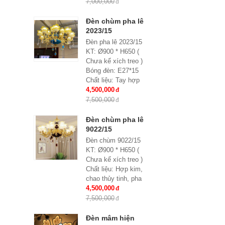
Chất liệu: hợp kim,
7,000,000
pha lê
Kích thước: Phi
Đèn chùm pha lê
900*H650, 15 tay
2023/15
Đèn pha lê 2023/15
KT: Ø900 * H650 (
Chưa kể xích treo )
Bóng đèn: E27*15
Chất liệu: Tay hợp
kim, chao thủy tinh
4,500,000
đính hạt pha lê
7,500,000
Bảo hành: 2 năm
Đèn chùm pha lê
9022/15
Đèn chùm 9022/15
KT: Ø900 * H650 (
Chưa kể xích treo )
Chất liệu: Hợp kim,
chao thủy tinh, pha
lê
4,500,000
Bóng đèn: E27*15
7,500,000
Bảo hành: 2 năm
Đèn mâm hiện