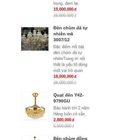
trọng, đem lại
những giá trị thực
19,000,000
sự cho cả căn hộ
26,000,000
của gia...
Đèn chùm đá tự
nhiên mã
3007/12
Đặc điểm nổi bật
đèn chùm đá tự
nhiênTrang trí nội
thất là yếu tố đóng
một vai trò quan
trọng, đem lại
18,000,000
những giá trị thực
28,000,000
sự cho cả...
Quạt đèn Y42-
9790GU
Bảo hành tới 2 năm
Hàng luôn có sẵn.
2,800,000
5,500,000
Đèn chùm đồng