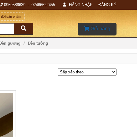
0969586639
02466622455
ĐĂNG NHẬP
ĐĂNG KÝ
g đời sản phẩm
Giỏ hàng
 Đèn gương
Đèn tường