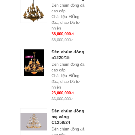
Đèn chùm đồng đá
cao cấp
Chất liệu: ĐỒng
đúc, chao Đá tự
nhiên
Số lượng tay : 24
38,000,000
tay
58,000,000
KT: Ø1100*1100
mm
Đèn chùm đồng
Bóng đèn: Bóng led
c1220/15
tiết kiệm điện
Đèn chùm đồng đá
E14*24
cao cấp
Bảo hành: 2 năm
Chất liệu: ĐỒng
đúc, chao Đá tự
nhiên
Số lượng tay : 15
23,000,000
tay
36,000,000
KT: Ø950*980 mm
Bóng đèn: Bóng led
Đèn chùm đồng
tiết kiệm điện
mạ vàng
E14*15
C1259/24
Bảo hành: 2 năm
Đèn chùm đồng đá
cao cấp