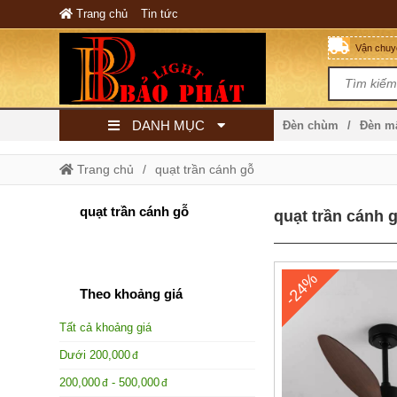
Trang chủ
Tin tức
Vận chuyể
DANH MỤC
Đèn chùm
Đèn 
Trang chủ
quạt trần cánh gỗ
quạt trần cánh gỗ
quạt trần cánh 
-24%
Theo khoảng giá
Tất cả khoảng giá
Dưới
200,000
200,000
-
500,000