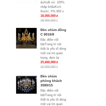
âuXuất xứ: 100%
nhập khẩuKích
thước: Phi 950 x
H500Loại bóng sử
18,000,000
dụng: Nến E14
28,000,000
x15Ứng dụng:
Phòng...
Đèn chùm đồng
C 8016/8
Đặc điểm nổi
bậtTrang trí nội
thất là yếu tố đóng
một vai trò quan
trọng, đem lại
những giá trị thực
25,600,000
sự cho cả căn hộ
32,000,000
của gia...
Đèn chùm
phòng khách
3580/15
Đặc điểm nổi
bậtTrang trí nội
thất là yếu tố đóng
một vai trò quan