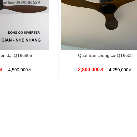
hiện đại QT66805
Quạt trần chung cư QT6608
2,800,000
4,500,000
4,250,000