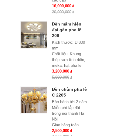
cao cấp
KT: Ø850 * H600
16,000,000
Bóng đèn: 8 bóng
20,000,000
Bóng led tiết kiệm
điện E27*8
Đèn mâm hiện
Bảo hành: 2 năm
đại gắn pha lê
209
Kích thước: D 800
mm
Chất liệu: Khung
thép sơn tĩnh điện,
meka, hạt pha lê
Đèn: Led siêu tiết
3,200,000
kiệm điện đổi mầu 3
5,800,000
chế độ
Đèn chùm pha lê
C 2205
Bảo hành tới 2 năm
Miễn phí lắp đặt
trong nội thành Hà
Nội
Giao hàng toàn
quốc
2,500,000