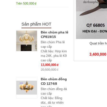
Trên
500,000
Sản phẩm HOT
Đèn chùm pha lê
CP819/15
Đèn chùm Pha lê
Quạt trần 
cap cấp
Chất liệu: Hợp kim
3,400,000
mạ 24K, pha lê K9
cao cấp
Số lượng tay : 15
13,000,000
tay
20,500,000
KT: Ø950*600 mm
Bóng đèn: Bóng led
Đèn chùm đồng
tiết kiệm điện
CD 1274/8
E14*15
Đèn chùm đồng đá
Bảo hành: 2 năm
cao cấp
Chất liệu: Đồng
đúc, đá tự nhiên