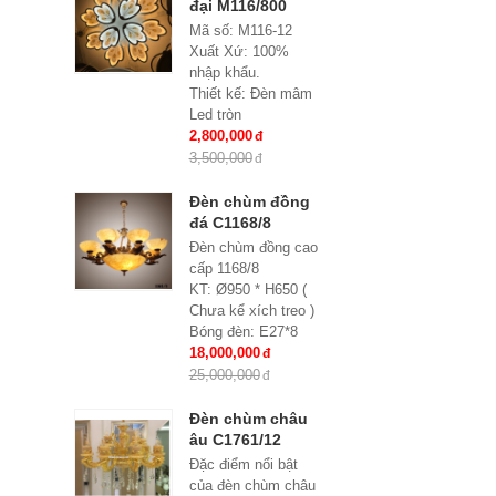
đại M116/800
Mã số: M116-12
Xuất Xứ: 100%
nhập khẩu.
Thiết kế: Đèn mâm
Led tròn
Kích thước: Ø800x
2,800,000
H 150 mm
3,500,000
Loại bóng sử dụng:
Led SMD 3 đổi mầu
Đèn chùm đồng
Điều khiển từ xa: Đi
đá C1168/8
kèm nhiều chế độ
Đèn chùm đồng cao
Ứng dụng: Hiệu
cấp 1168/8
Quả Cho Phòng
KT: Ø950 * H650 (
Khách, chung cư,
Chưa kể xích treo )
nhà riêng, văn
Bóng đèn: E27*8
phòng …
Bảo hành: 2 năm
18,000,000
25,000,000
Đèn chùm châu
âu C1761/12
Đặc điểm nổi bật
của đèn chùm châu