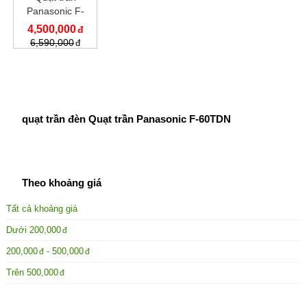
Panasonic F-
60TDN
4,500,000
6,590,000
quạt trần đèn Quạt trần Panasonic F-60TDN
Theo khoảng giá
Tất cả khoảng giá
Dưới
200,000
200,000
-
500,000
Trên
500,000