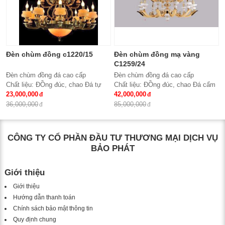
Đèn chùm đồng c1220/15
Đèn chùm đồng mạ vàng
C1259/24
Đèn chùm đồng đá cao cấp
Đèn chùm đồng đá cao cấp
Chất liệu: ĐỒng đúc, chao Đá tự
Chất liệu: ĐỒng đúc, chao Đá cẩm
nhiên
23,000,000
thạch trắng tự nhiên
42,000,000
Số lượng tay : 15 tay
Số lượng tay : 24 tay
36,000,000
85,000,000
KT: Ø950*980 mm
KT: Ø1100*1500 mm
Bóng đèn: Bóng led tiết kiệm điện
Bóng đèn: Bóng led tiết kiệm điện
E14*15
E14*24
CÔNG TY CỔ PHẦN ĐẦU TƯ THƯƠNG MẠI DỊCH VỤ
Bảo hành: 2 năm
Bảo hành: 2 năm
BẢO PHÁT
Giới thiệu
Giới thiệu
Hướng dẫn thanh toán
Chính sách bảo mật thông tin
Quy định chung