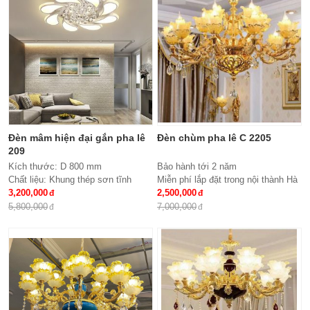
Bảo hành: 2 năm
Đèn mâm hiện đại gắn pha lê
Đèn chùm pha lê C 2205
209
Kích thước: D 800 mm
Bảo hành tới 2 năm
Chất liệu: Khung thép sơn tĩnh
Miễn phí lắp đặt trong nội thành Hà
điện, meka, hạt pha lê
3,200,000
Nội
2,500,000
Đèn: Led siêu tiết kiệm điện đổi
Giao hàng toàn quốc
5,800,000
7,000,000
mầu 3 chế độ
Chất liệu: hợp kim, pha lê
Kích thước: Phi 900*H650, 15 tay