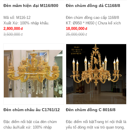
Đèn mâm hiện đại M116/800
Đèn chùm đồng đá C1168/8
Mã số: M116-12
Đèn chùm đồng cao cấp 1168/8
Xuất Xứ: 100% nhập khẩu.
KT: Ø950 * H650 ( Chưa kể xích
Thiết kế: Đèn mâm Led tròn
2,800,000
treo )
18,000,000
Kích thước: Ø800x H 150 mm
Bóng đèn: E27*8
3,500,000
25,000,000
Loại bóng sử dụng: Led SMD 3 đổi
Bảo hành: 2 năm
mầu
Điều khiển từ xa: Đi kèm nhiều chế
độ
Ứng dụng: Hiệu Quả Cho Phòng
Khách, chung cư, nhà riêng, văn
phòng …
Đèn chùm châu âu C1761/12
Đèn chùm đồng C 8016/8
Đặc điểm nổi bật của đèn chùm
Đặc điểm nổi bậtTrang trí nội thất là
châu âuXuất xứ: 100% nhập
yếu tố đóng một vai trò quan trọng,