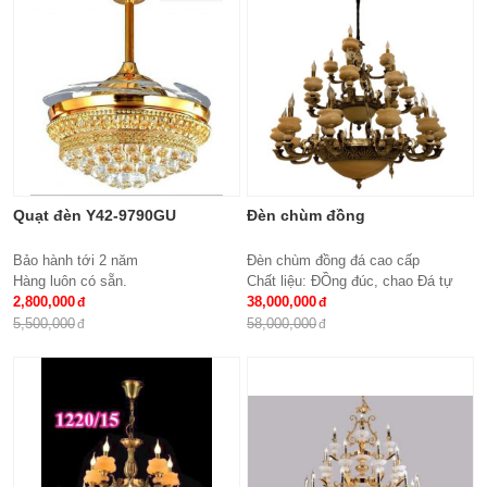
Quạt đèn Y42-9790GU
Đèn chùm đồng
Bảo hành tới 2 năm
Đèn chùm đồng đá cao cấp
Hàng luôn có sẵn.
Chất liệu: ĐỒng đúc, chao Đá tự
2,800,000
nhiên
38,000,000
Số lượng tay : 24 tay
5,500,000
58,000,000
KT: Ø1100*1100 mm
Bóng đèn: Bóng led tiết kiệm điện
E14*24
Bảo hành: 2 năm