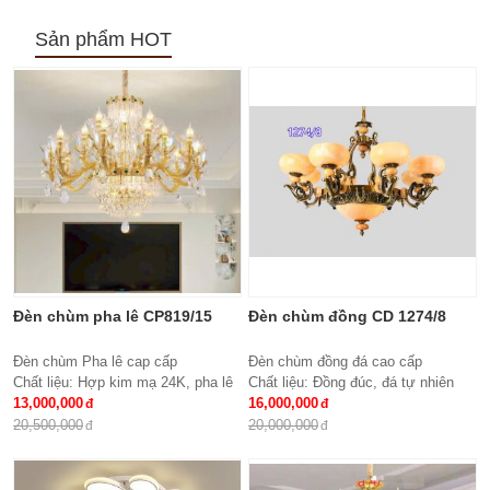
Sản phẩm HOT
Đèn chùm pha lê CP819/15
Đèn chùm đồng CD 1274/8
Đèn chùm Pha lê cap cấp
Đèn chùm đồng đá cao cấp
Chất liệu: Hợp kim mạ 24K, pha lê
Chất liệu: Đồng đúc, đá tự nhiên
K9 cao cấp
13,000,000
cao cấp
16,000,000
Số lượng tay : 15 tay
KT: Ø850 * H600
20,500,000
20,000,000
KT: Ø950*600 mm
Bóng đèn: 8 bóng Bóng led tiết
Bóng đèn: Bóng led tiết kiệm điện
kiệm điện E27*8
E14*15
Bảo hành: 2 năm