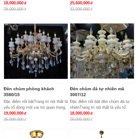
khẩuKích thước: Phi 950 x
18,000,000
đem lại những giá trị thực sự cho
25,600,000
H500Loại bóng sử dụng: Nến E14
cả căn hộ của gia...
28,000,000
32,000,000
x15Ứng dụng: Phòng...
Đèn chùm phòng khách
Đèn chùm đá tự nhiên mã
3580/15
3007/12
Đặc điểm nổi bậtTrang trí nội thất là
Đặc điểm nổi bật đèn chùm đá tự
yếu tố đóng một vai trò quan trọng,
nhiênTrang trí nội thất là yếu tố
đem lại những giá trị thực sự cho
19,000,000
đóng một vai trò quan trọng, đem lại
18,000,000
cả căn hộ của gia...
những giá trị thực sự cho cả...
26,000,000
28,000,000