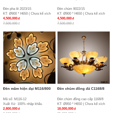
Đèn pha lê 2023/15
Đèn chùm 9022/15
KT: Ø900 * H650 ( Chưa kể xích
KT: Ø900 * H650 ( Chưa kể xích
treo )
4,500,000
treo )
4,500,000
Bóng đèn: E27*15
Chất liệu: Hợp kim, chao thủy tinh,
7,500,000
7,500,000
Chất liệu: Tay hợp kim, chao thủy
pha lê
tinh đính hạt pha lê
Bóng đèn: E27*15
Bảo hành: 2 năm
Bảo hành: 2 năm
Đèn mâm hiện đại M116/800
Đèn chùm đồng đá C1168/8
Mã số: M116-12
Đèn chùm đồng cao cấp 1168/8
Xuất Xứ: 100% nhập khẩu.
KT: Ø950 * H650 ( Chưa kể xích
Thiết kế: Đèn mâm Led tròn
2,800,000
treo )
18,000,000