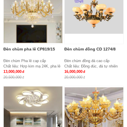
Đèn chùm pha lê CP819/15
Đèn chùm đồng CD 1274/8
Đèn chùm Pha lê cap cấp
Đèn chùm đồng đá cao cấp
Chất liệu: Hợp kim mạ 24K, pha lê
Chất liệu: Đồng đúc, đá tự nhiên
K9 cao cấp
13,000,000
cao cấp
16,000,000
Số lượng tay : 15 tay
KT: Ø850 * H600
20,500,000
20,000,000
KT: Ø950*600 mm
Bóng đèn: 8 bóng Bóng led tiết
Bóng đèn: Bóng led tiết kiệm điện
kiệm điện E27*8
E14*15
Bảo hành: 2 năm
Bảo hành: 2 năm