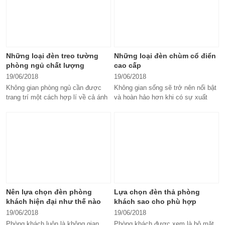
Những loại đèn treo tường
Những loại đèn chùm cổ điển
phòng ngủ chất lượng
cao cấp
19/06/2018
19/06/2018
Không gian phòng ngủ cần được
Không gian sống sẽ trở nên nổi bật
trang trí một cách hợp lí về cả ánh
và hoàn hảo hơn khi có sự xuất
sáng lẫn không gian để bạn có...
hiện của những loại đèn chùm...
Nên lựa chọn đèn phòng
Lựa chọn đèn thả phòng
khách hiện đại như thế nào
khách sao cho phù hợp
19/06/2018
19/06/2018
Phòng khách luôn là không gian
Phòng khách được xem là bộ mặt