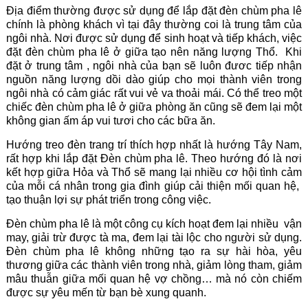
Địa điểm thường được sử dụng để lắp đặt đèn chùm pha lê
chính là phòng khách vì tại đây thường coi là trung tâm của
ngôi nhà. Nơi được sử dụng để sinh hoạt và tiếp khách, việc
đặt đèn chùm pha lê ở giữa tạo nên năng lượng Thổ. Khi
đặt ở trung tâm , ngôi nhà của bạn sẽ luôn đươc tiếp nhận
nguồn năng lượng dồi dào giúp cho mọi thành viên trong
ngôi nhà có cảm giác rất vui vẻ va thoải mái. Có thể treo một
chiếc đèn chùm pha lê ở giữa phòng ăn cũng sẽ đem lại một
không gian ấm áp vui tươi cho các bữa ăn.
Hướng treo đèn trang trí thích hợp nhất là hướng Tây Nam,
rất hợp khi lắp đặt Đèn chùm pha lê. Theo hướng đó là nơi
kết hợp giữa Hỏa và Thổ sẽ mang lại nhiều cơ hội tình cảm
của mỗi cá nhân trong gia đình giúp cải thiện mối quan hệ,
tạo thuận lợi sự phát triển trong công việc.
Đèn chùm pha lê là một công cụ kích hoạt đem lại nhiều vận
may, giải trừ được tà ma, đem lại tài lộc cho người sử dụng.
Đèn chùm pha lê không những tạo ra sự hài hòa, yêu
thương giữa các thành viên trong nhà, giảm lòng tham, giảm
mâu thuẫn giữa mối quan hệ vợ chồng… mà nó còn chiếm
được sự yêu mến từ bạn bè xung quanh.