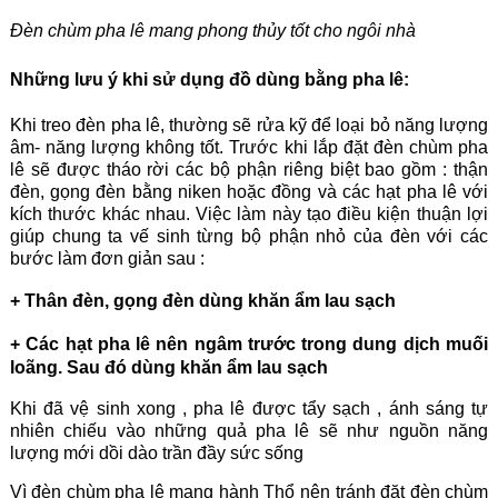
Đèn chùm pha lê mang phong thủy tốt cho ngôi nhà
Những lưu ý khi sử dụng đồ dùng bằng pha lê:
Khi treo đèn pha lê, thường sẽ rửa kỹ để loại bỏ năng lượng
âm- năng lượng không tốt. Trước khi lắp đặt đèn chùm pha
lê sẽ được tháo rời các bộ phận riêng biệt bao gồm : thận
đèn, gọng đèn bằng niken hoặc đồng và các hạt pha lê với
kích thước khác nhau. Việc làm này tạo điều kiện thuận lợi
giúp chung ta vế sinh từng bộ phận nhỏ của đèn với các
bước làm đơn giản sau :
+ Thân đèn, gọng đèn dùng khăn ẩm lau sạch
+ Các hạt pha lê nên ngâm trước trong dung dịch muối
loãng. Sau đó dùng khăn ẩm lau sạch
Khi đã vệ sinh xong , pha lê được tẩy sạch , ánh sáng tự
nhiên chiếu vào những quả pha lê sẽ như nguồn năng
lượng mới dồi dào trần đầy sức sống
Vì đèn chùm pha lê mang hành Thổ nên tránh đặt đèn chùm