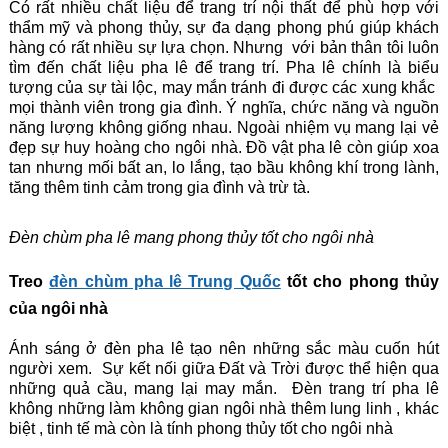
Có rất nhiều chất liệu để trang trí nội thất để phù hợp với
thẩm mỹ và phong thủy, sự đa dạng phong phú giúp khách
hàng có rất nhiều sự lựa chọn. Nhưng với bản thân tôi luôn
tìm đến chất liệu pha lê để trang trí. Pha lê chính là biểu
tượng của sự tài lộc, may mắn tránh đi được các xung khắc
mọi thành viên trong gia đình. Ý nghĩa, chức năng và nguồn
năng lượng không giống nhau. Ngoài nhiệm vụ mang lại vẻ
đẹp sự huy hoàng cho ngôi nhà. Đồ vật pha lê còn giúp xoa
tan nhưng mối bất an, lo lắng, tạo bầu không khí trong lành,
tăng thêm tinh cảm trong gia đình và trừ tà.
Đèn chùm pha lê mang phong thủy tốt cho ngôi nhà
Treo
đèn chùm pha lê Trung Quốc
tốt cho phong thủy
của ngôi nhà
Ánh sáng ở đèn pha lê tạo nên những sắc màu cuốn hút
người xem. Sự kết nối giữa Đất và Trời được thể hiện qua
những quả cầu, mang lại may mắn. Đèn trang trí pha lê
không những làm không gian ngôi nhà thêm lung linh , khác
biệt , tinh tế mà còn là tính phong thủy tốt cho ngôi nhà