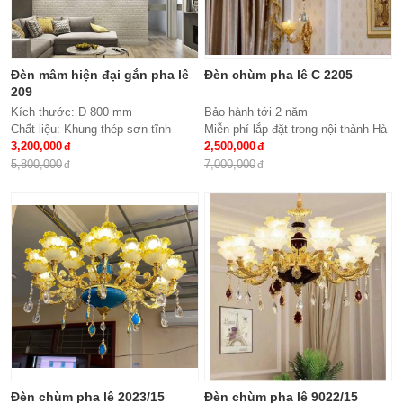
Đèn mâm hiện đại gắn pha lê
Đèn chùm pha lê C 2205
209
Kích thước: D 800 mm
Bảo hành tới 2 năm
Chất liệu: Khung thép sơn tĩnh
Miễn phí lắp đặt trong nội thành Hà
điện, meka, hạt pha lê
3,200,000
Nội
2,500,000
Đèn: Led siêu tiết kiệm điện đổi
Giao hàng toàn quốc
5,800,000
7,000,000
mầu 3 chế độ
Chất liệu: hợp kim, pha lê
Kích thước: Phi 900*H650, 15 tay
Đèn chùm pha lê 2023/15
Đèn chùm pha lê 9022/15