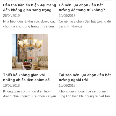
Đèn thả bàn ăn hiện đại mang
Có nên lựa chọn đèn hắt
đến không gian sang trọng
tường để trang trí không?
26/04/2019
19/09/2018
Nhà bếp luôn là khu vực được các
Có nên lựa chọn đèn hắt tường để
chủ nhà chú trọng trang trí và làm
trang trí không?
đẹp để mang đến một diện...
Đèn hắt tường có ánh sáng tỏa ra
không gây...
Thiết kế không gian với
Tại sao nên lựa chọn đèn hắt
những chiếc đèn chùm cổ
tường ngoài trời
điển
19/06/2018
19/06/2018
Không gian có tính cổ điển luôn
Không gian ngoài trời sẽ trở nên
được nhiều người lựa chọn và yêu
lung linh hơn khi chúng ta biết tận
thích bởi sự trang trọng, lịch...
dụng và sắp xếp thêm những
chiếc...