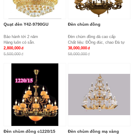
Quạt đèn Y42-9790GU
Đèn chùm đồng
Bảo hành tới 2 năm
Đèn chùm đồng đá cao cấp
Hàng luôn có sẵn.
Chất liệu: ĐỒng đúc, chao Đá tự
2,800,000
nhiên
38,000,000
Số lượng tay : 24 tay
5,500,000
58,000,000
KT: Ø1100*1100 mm
Bóng đèn: Bóng led tiết kiệm điện
E14*24
Bảo hành: 2 năm
Đèn chùm đồng c1220/15
Đèn chùm đồng mạ vàng