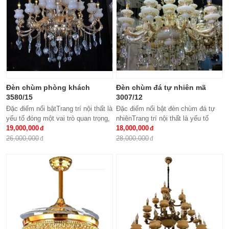
Đèn chùm phòng khách
Đèn chùm đá tự nhiên mã
3580/15
3007/12
Đặc điểm nổi bậtTrang trí nội thất là
Đặc điểm nổi bật đèn chùm đá tự
yếu tố đóng một vai trò quan trọng,
nhiênTrang trí nội thất là yếu tố
đem lại những giá trị thực sự cho
19,000,000
đóng một vai trò quan trọng, đem lại
18,000,000
cả căn hộ của gia...
những giá trị thực sự cho cả...
26,000,000
28,000,000