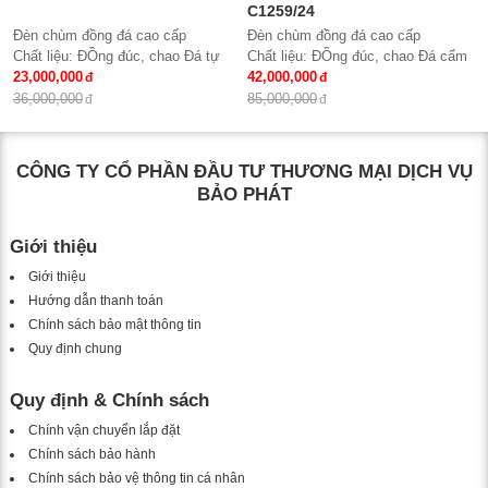
C1259/24
Đèn chùm đồng đá cao cấp
Đèn chùm đồng đá cao cấp
Chất liệu: ĐỒng đúc, chao Đá tự
Chất liệu: ĐỒng đúc, chao Đá cẩm
nhiên
23,000,000
thạch trắng tự nhiên
42,000,000
Số lượng tay : 15 tay
Số lượng tay : 24 tay
36,000,000
85,000,000
KT: Ø950*980 mm
KT: Ø1100*1500 mm
Bóng đèn: Bóng led tiết kiệm điện
Bóng đèn: Bóng led tiết kiệm điện
E14*15
E14*24
CÔNG TY CỔ PHẦN ĐẦU TƯ THƯƠNG MẠI DỊCH VỤ
Bảo hành: 2 năm
Bảo hành: 2 năm
BẢO PHÁT
Giới thiệu
Giới thiệu
Hướng dẫn thanh toán
Chính sách bảo mật thông tin
Quy định chung
Quy định & Chính sách
Chính vận chuyển lắp đặt
Chính sách bảo hành
Chính sách bảo vệ thông tin cá nhân