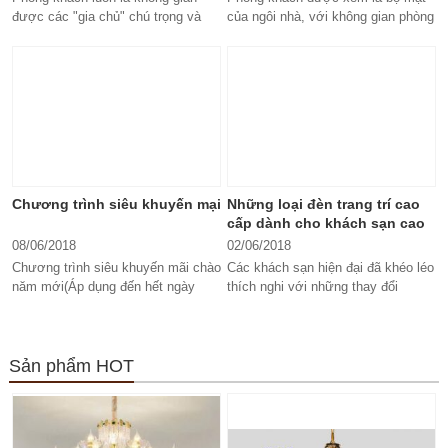
được các "gia chủ" chú trọng và
của ngôi nhà, với không gian phòng
quan tâm đến vấn đề trang trí và
khách đẹp mắt và sang trọng sẽ...
sắm...
Chương trình siêu khuyến mại
Những loại đèn trang trí cao
cấp dành cho khách sạn cao
cấp
08/06/2018
02/06/2018
Chương trình siêu khuyến mãi chào
Các khách sạn hiện đại đã khéo léo
năm mới(Áp dụng đến hết ngày
thích nghi với những thay đổi
01/07/2019 Showrom Đèn Bảo Phát
nhanh chóng, đáp ứng nhu cầu
hân hạnh mang đến cho quý khách
của...
hàng...
Sản phẩm HOT