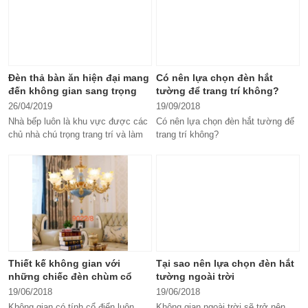
Đèn thả bàn ăn hiện đại mang
Có nên lựa chọn đèn hắt
đến không gian sang trọng
tường để trang trí không?
26/04/2019
19/09/2018
Nhà bếp luôn là khu vực được các
Có nên lựa chọn đèn hắt tường để
chủ nhà chú trọng trang trí và làm
trang trí không?
đẹp để mang đến một diện...
Đèn hắt tường có ánh sáng tỏa ra
không gây...
Thiết kế không gian với
Tại sao nên lựa chọn đèn hắt
những chiếc đèn chùm cổ
tường ngoài trời
điển
19/06/2018
19/06/2018
Không gian có tính cổ điển luôn
Không gian ngoài trời sẽ trở nên