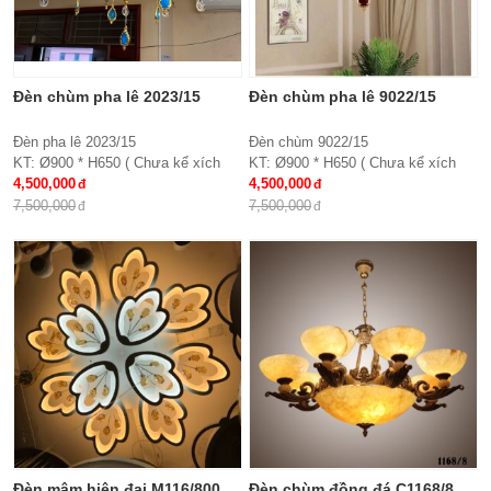
Đèn chùm pha lê 2023/15
Đèn chùm pha lê 9022/15
Đèn pha lê 2023/15
Đèn chùm 9022/15
KT: Ø900 * H650 ( Chưa kể xích
KT: Ø900 * H650 ( Chưa kể xích
treo )
4,500,000
treo )
4,500,000
Bóng đèn: E27*15
Chất liệu: Hợp kim, chao thủy tinh,
7,500,000
7,500,000
Chất liệu: Tay hợp kim, chao thủy
pha lê
tinh đính hạt pha lê
Bóng đèn: E27*15
Bảo hành: 2 năm
Bảo hành: 2 năm
Đèn mâm hiện đại M116/800
Đèn chùm đồng đá C1168/8