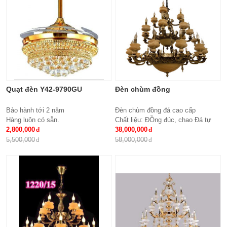
Quạt đèn Y42-9790GU
Đèn chùm đồng
Bảo hành tới 2 năm
Đèn chùm đồng đá cao cấp
Hàng luôn có sẵn.
Chất liệu: ĐỒng đúc, chao Đá tự
2,800,000
nhiên
38,000,000
Số lượng tay : 24 tay
5,500,000
58,000,000
KT: Ø1100*1100 mm
Bóng đèn: Bóng led tiết kiệm điện
E14*24
Bảo hành: 2 năm