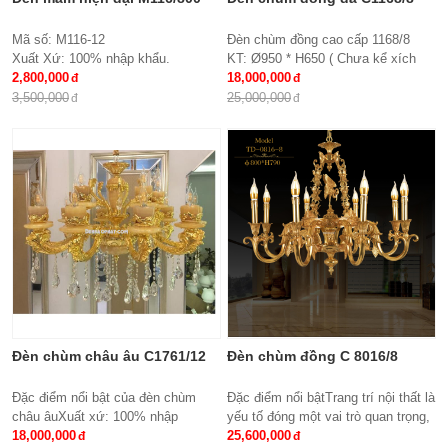
Mã số: M116-12
Đèn chùm đồng cao cấp 1168/8
Xuất Xứ: 100% nhập khẩu.
KT: Ø950 * H650 ( Chưa kể xích
Thiết kế: Đèn mâm Led tròn
2,800,000
treo )
18,000,000
Kích thước: Ø800x H 150 mm
Bóng đèn: E27*8
3,500,000
25,000,000
Loại bóng sử dụng: Led SMD 3 đổi
Bảo hành: 2 năm
mầu
Điều khiển từ xa: Đi kèm nhiều chế
độ
Ứng dụng: Hiệu Quả Cho Phòng
Khách, chung cư, nhà riêng, văn
phòng …
Đèn chùm châu âu C1761/12
Đèn chùm đồng C 8016/8
Đặc điểm nổi bật của đèn chùm
Đặc điểm nổi bậtTrang trí nội thất là
châu âuXuất xứ: 100% nhập
yếu tố đóng một vai trò quan trọng,
khẩuKích thước: Phi 950 x
18,000,000
đem lại những giá trị thực sự cho
25,600,000