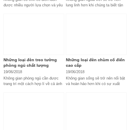
được nhiều người lựa chọn và yêu
lung linh hơn khi chúng ta biết tận
thích bởi sự trang trọng, lịch...
dụng và sắp xếp thêm những
chiếc...
Những loại đèn treo tường
Những loại đèn chùm cổ điển
phòng ngủ chất lượng
cao cấp
19/06/2018
19/06/2018
Không gian phòng ngủ cần được
Không gian sống sẽ trở nên nổi bật
trang trí một cách hợp lí về cả ánh
và hoàn hảo hơn khi có sự xuất
sáng lẫn không gian để bạn có...
hiện của những loại đèn chùm...