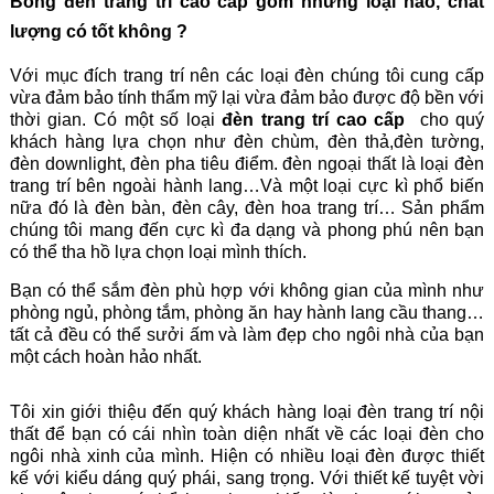
Bóng đèn trang trí cao cấp gồm những loại nào, chất
lượng có tốt không ?
Với mục đích trang trí nên các loại đèn chúng tôi cung cấp
vừa đảm bảo tính thẩm mỹ lại vừa đảm bảo được độ bền với
thời gian. Có một số loại
đèn trang trí cao cấp
cho quý
khách hàng lựa chọn như đèn chùm, đèn thả,đèn tường,
đèn downlight, đèn pha tiêu điểm. đèn ngoại thất là loại đèn
trang trí bên ngoài hành lang…Và một loại cực kì phổ biến
nữa đó là đèn bàn, đèn cây, đèn hoa trang trí… Sản phẩm
chúng tôi mang đến cực kì đa dạng và phong phú nên bạn
có thể tha hồ lựa chọn loại mình thích.
Bạn có thể sắm đèn phù hợp với không gian của mình như
phòng ngủ, phòng tắm, phòng ăn hay hành lang cầu thang…
tất cả đều có thể sưởi ấm và làm đẹp cho ngôi nhà của bạn
một cách hoàn hảo nhất.
Tôi xin giới thiệu đến quý khách hàng loại đèn trang trí nội
thất để bạn có cái nhìn toàn diện nhất về các loại đèn cho
ngôi nhà xinh của mình. Hiện có nhiều loại đèn được thiết
kế với kiểu dáng quý phái, sang trọng. Với thiết kế tuyệt vời