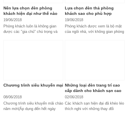
Nên lựa chọn đèn phòng
Lựa chọn đèn thả phòng
khách hiện đại như thế nào
khách sao cho phù hợp
19/06/2018
19/06/2018
Phòng khách luôn là không gian
Phòng khách được xem là bộ mặt
được các "gia chủ" chú trọng và
của ngôi nhà, với không gian phòng
quan tâm đến vấn đề trang trí và
khách đẹp mắt và sang trọng sẽ...
sắm...
Chương trình siêu khuyến mại
Những loại đèn trang trí cao
cấp dành cho khách sạn cao
cấp
08/06/2018
02/06/2018
Chương trình siêu khuyến mãi chào
Các khách sạn hiện đại đã khéo léo
năm mới(Áp dụng đến hết ngày
thích nghi với những thay đổi
01/07/2019 Showrom Đèn Bảo Phát
nhanh chóng, đáp ứng nhu cầu
hân hạnh mang đến cho quý khách
của...
hàng...