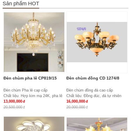
Sản phẩm HOT
Đèn chùm pha lê CP819/15
Đèn chùm đồng CD 1274/8
Đèn chùm Pha lê cap cấp
Đèn chùm đồng đá cao cấp
Chất liệu: Hợp kim mạ 24K, pha lê
Chất liệu: Đồng đúc, đá tự nhiên
K9 cao cấp
13,000,000
cao cấp
16,000,000
Số lượng tay : 15 tay
KT: Ø850 * H600
20,500,000
20,000,000
KT: Ø950*600 mm
Bóng đèn: 8 bóng Bóng led tiết
Bóng đèn: Bóng led tiết kiệm điện
kiệm điện E27*8
E14*15
Bảo hành: 2 năm
Bảo hành: 2 năm