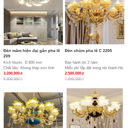
Đèn mâm hiện đại gắn pha lê
Đèn chùm pha lê C 2205
209
Kích thước: D 800 mm
Bảo hành tới 2 năm
Chất liệu: Khung thép sơn tĩnh
Miễn phí lắp đặt trong nội thành Hà
điện, meka, hạt pha lê
3,200,000
Nội
2,500,000
Đèn: Led siêu tiết kiệm điện đổi
Giao hàng toàn quốc
5,800,000
7,000,000
mầu 3 chế độ
Chất liệu: hợp kim, pha lê
Kích thước: Phi 900*H650, 15 tay