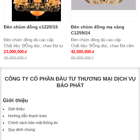
Đèn chùm đồng c1220/15
Đèn chùm đồng mạ vàng
C1259/24
Đèn chùm đồng đá cao cấp
Đèn chùm đồng đá cao cấp
Chất liệu: ĐỒng đúc, chao Đá tự
Chất liệu: ĐỒng đúc, chao Đá cẩm
nhiên
23,000,000
thạch trắng tự nhiên
42,000,000
Số lượng tay : 15 tay
Số lượng tay : 24 tay
36,000,000
85,000,000
KT: Ø950*980 mm
KT: Ø1100*1500 mm
Bóng đèn: Bóng led tiết kiệm điện
Bóng đèn: Bóng led tiết kiệm điện
E14*15
E14*24
CÔNG TY CỔ PHẦN ĐẦU TƯ THƯƠNG MẠI DỊCH VỤ
Bảo hành: 2 năm
Bảo hành: 2 năm
BẢO PHÁT
Giới thiệu
Giới thiệu
Hướng dẫn thanh toán
Chính sách bảo mật thông tin
Quy định chung