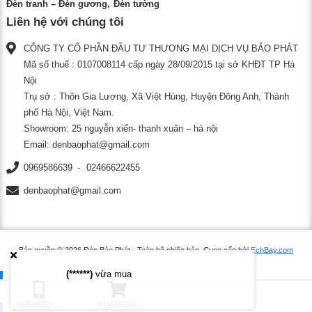
Đèn tranh – Đèn gương
Đèn tường
Liên hệ với chúng tôi
CÔNG TY CỔ PHẦN ĐẦU TƯ THƯƠNG MẠI DỊCH VỤ BẢO PHÁT
Mã số thuế : 0107008114 cấp ngày 28/09/2015 tại sở KHĐT TP Hà
Nội
Trụ sở : Thôn Gia Lương, Xã Việt Hùng, Huyện Đông Anh, Thành
phố Hà Nội, Việt Nam.
Showroom: 25 nguyễn xiển- thanh xuân – hà nội
Email:
denbaophat@gmail.com
0969586639
02466622455
denbaophat@gmail.com
Bản quyền © 2026
Đèn Bảo Phát
- Toàn bộ phiên bản.
Cung cấp bởi
EchBay.com
(******)
vừa mua
.
.
.
0969586639
MUA NGAY
.