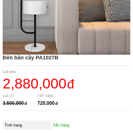
Đèn bàn cây PA1027B
GIÁ BÁN
2,880,000
GIÁ CŨ
TIẾT KIỆM
3,600,000
720,000
Tình trạng
Sẵn hàng