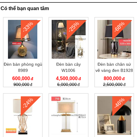
Có thể bạn quan tâm
-33%
-25%
-68%
Đèn bàn phòng ngủ
Đèn bàn cây
Đèn bàn chân sứ
8989
W1006
vẽ vàng đen B1928
600,000
4,500,000
800,000
900,000
6,000,000
2,500,000
-24%
-46%