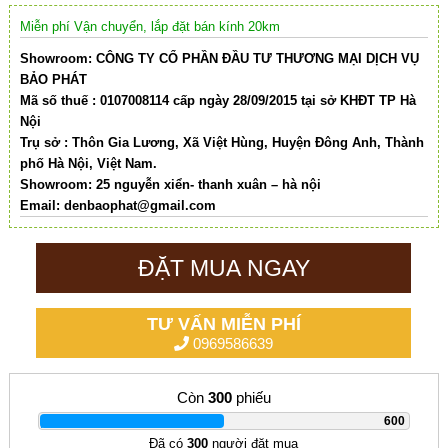
Miễn phí Vận chuyển, lắp đặt bán kính 20km
Showroom: CÔNG TY CỔ PHẦN ĐẦU TƯ THƯƠNG MẠI DỊCH VỤ
BẢO PHÁT
Mã số thuế : 0107008114 cấp ngày 28/09/2015 tại sở KHĐT TP Hà
Nội
Trụ sở : Thôn Gia Lương, Xã Việt Hùng, Huyện Đông Anh, Thành
phố Hà Nội, Việt Nam.
Showroom: 25 nguyễn xiển- thanh xuân – hà nội
Email:
denbaophat@gmail.com
ĐẶT MUA NGAY
TƯ VẤN MIỄN PHÍ
0969586639
Còn
300
phiếu
|
600
Đã có
300
người đặt mua