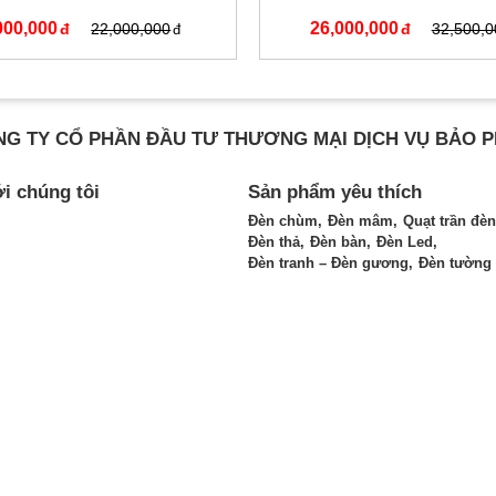
000,000
26,000,000
22,000,000
32,500,0
G TY CỔ PHẦN ĐẦU TƯ THƯƠNG MẠI DỊCH VỤ BẢO 
ới chúng tôi
Sản phẩm yêu thích
Đèn chùm
Đèn mâm
Quạt trần đèn
Đèn thả
Đèn bàn
Đèn Led
Đèn tranh – Đèn gương
Đèn tường