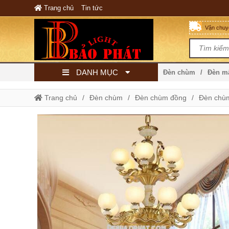
Trang chủ
Tin tức
Vận chuyể
DANH MỤC
Đèn chùm
Đèn 
Trang chủ
Đèn chùm
Đèn chùm đồng
Đèn chù