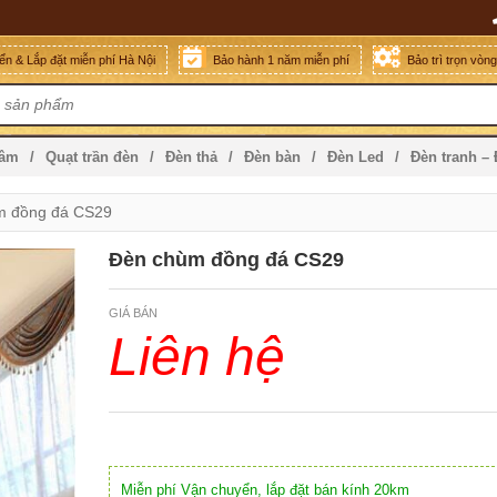
n & Lắp đặt miễn phí Hà Nội
Bảo hành 1 năm miễn phí
Bảo trì trọn vòn
mâm
Quạt trần đèn
Đèn thả
Đèn bàn
Đèn Led
Đèn tranh –
m đồng đá CS29
Đèn chùm đồng đá CS29
GIÁ BÁN
Liên hệ
Miễn phí Vận chuyển, lắp đặt bán kính 20km