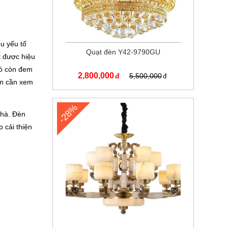
ều yếu tố
Quạt đèn Y42-9790GU
t được hiệu
nó còn đem
2,800,000
5,500,000
bạn cần xem
-28%
nhà. Đèn
 cải thiện