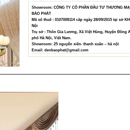
Showroom: CÔNG TY CỔ PHẦN ĐẦU TƯ THƯƠNG MẠI
BẢO PHÁT
Mã số thuế : 0107008114 cấp ngày 28/09/2015 tại sở K
Nội
Trụ sở : Thôn Gia Lương, Xã Việt Hùng, Huyện Đông 
phố Hà Nội, Việt Nam.
Showroom: 25 nguyễn xiển- thanh xuân – hà nội
Email:
denbaophat@gmail.com