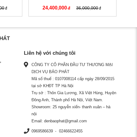
24,400,000
00
36,000,000
PHÁT
Liên hệ với chúng tôi
CÔNG TY CỔ PHẦN ĐẦU TƯ THƯƠNG MẠI
DỊCH VỤ BẢO PHÁT
Mã số thuế : 0107008114 cấp ngày 28/09/2015
tại sở KHĐT TP Hà Nội
Trụ sở : Thôn Gia Lương, Xã Việt Hùng, Huyện
Đông Anh, Thành phố Hà Nội, Việt Nam.
Showroom: 25 nguyễn xiển- thanh xuân – hà
nội
Email:
denbaophat@gmail.com
0969586639
02466622455