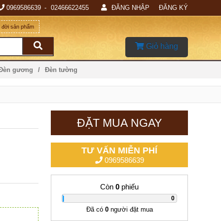
0969586639
02466622455
ĐĂNG NHẬP
ĐĂNG KÝ
g đời sản phẩm
Giỏ hàng
 Đèn gương
Đèn tường
ĐẶT MUA NGAY
TƯ VẤN MIỄN PHÍ
0969586639
Còn
0
phiếu
|
0
Đã có
0
người đặt mua