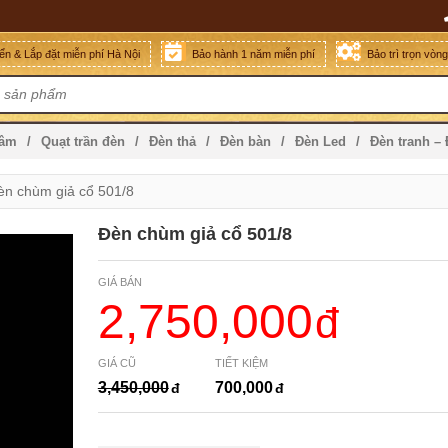
n & Lắp đặt miễn phí Hà Nội
Bảo hành 1 năm miễn phí
Bảo trì trọn vòn
mâm
Quạt trần đèn
Đèn thả
Đèn bàn
Đèn Led
Đèn tranh –
èn chùm giả cổ 501/8
Đèn chùm giả cổ 501/8
GIÁ BÁN
2,750,000
GIÁ CŨ
TIẾT KIỆM
3,450,000
700,000