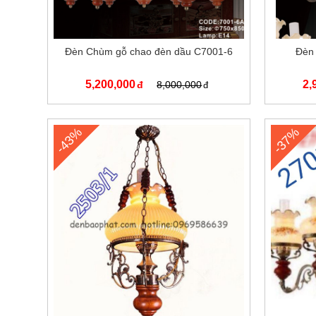
Đèn Chùm gỗ chao đèn dầu C7001-6
Đèn
5,200,000
2,
8,000,000
-43%
-37%