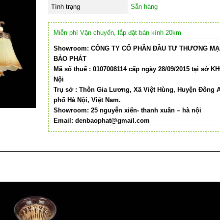
Tình trạng
Sẵn hàng
Miễn phí Vận chuyển, lắp đặt bán kính 20km
Showroom: CÔNG TY CỔ PHẦN ĐẦU TƯ THƯƠNG MẠI
BẢO PHÁT
Mã số thuế : 0107008114 cấp ngày 28/09/2015 tại sở K
Nội
Trụ sở : Thôn Gia Lương, Xã Việt Hùng, Huyện Đông 
phố Hà Nội, Việt Nam.
Showroom: 25 nguyễn xiển- thanh xuân – hà nội
Email:
denbaophat@gmail.com