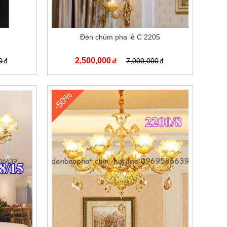
Đèn chùm pha lê C 2205
2,500,000
0
7,000,000
-50%