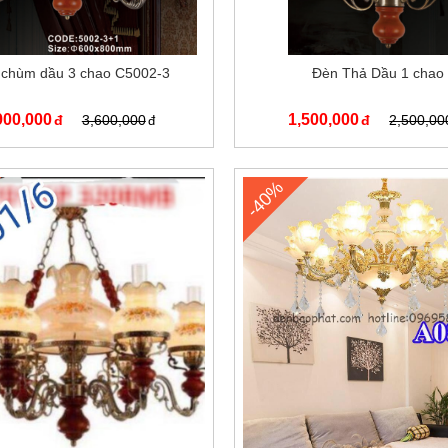
 chùm dầu 3 chao C5002-3
Đèn Thả Dầu 1 chao
900,000
1,500,000
3,600,000
2,500,00
-40%