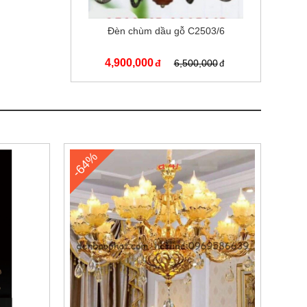
Đèn chùm dầu gỗ C2503/6
4,900,000
6,500,000
-64%