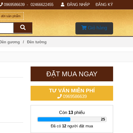
0969586639
02466622455
ĐĂNG NHẬP
ĐĂNG KÝ
g đời sản phẩm
Giỏ hàng
 Đèn gương
Đèn tường
ĐẶT MUA NGAY
TƯ VẤN MIỄN PHÍ
0969586639
Còn
13
phiếu
|
25
Đã có
12
người đặt mua