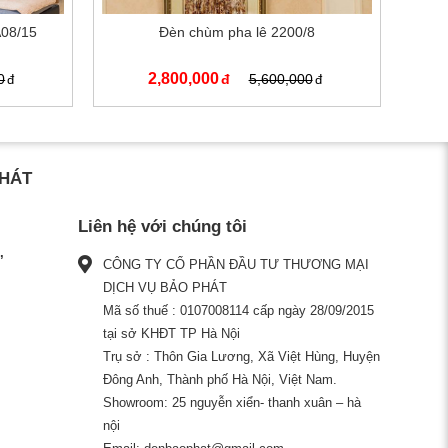
A08/15
Đèn chùm pha lê 2200/8
2,800,000
0
5,600,000
PHÁT
Liên hệ với chúng tôi
CÔNG TY CỔ PHẦN ĐẦU TƯ THƯƠNG MẠI
DỊCH VỤ BẢO PHÁT
Mã số thuế : 0107008114 cấp ngày 28/09/2015
tại sở KHĐT TP Hà Nội
Trụ sở : Thôn Gia Lương, Xã Việt Hùng, Huyện
Đông Anh, Thành phố Hà Nội, Việt Nam.
Showroom: 25 nguyễn xiển- thanh xuân – hà
nội