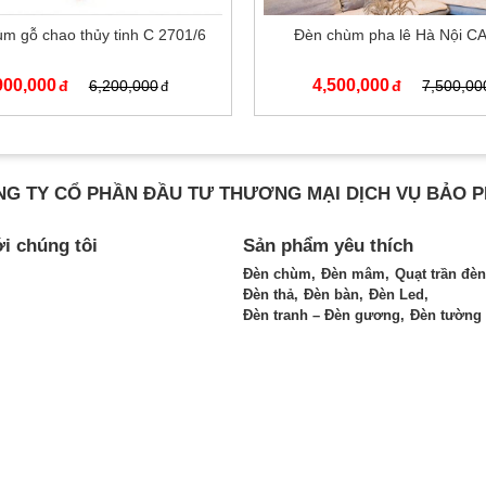
m gỗ chao thủy tinh C 2701/6
Đèn chùm pha lê Hà Nội C
900,000
4,500,000
6,200,000
7,500,00
G TY CỔ PHẦN ĐẦU TƯ THƯƠNG MẠI DỊCH VỤ BẢO 
ới chúng tôi
Sản phẩm yêu thích
Đèn chùm
Đèn mâm
Quạt trần đèn
Đèn thả
Đèn bàn
Đèn Led
Đèn tranh – Đèn gương
Đèn tường