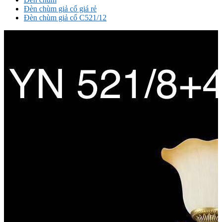
Đèn chùm giả cổ giá rẻ
Đèn chùm giả cổ C521/12