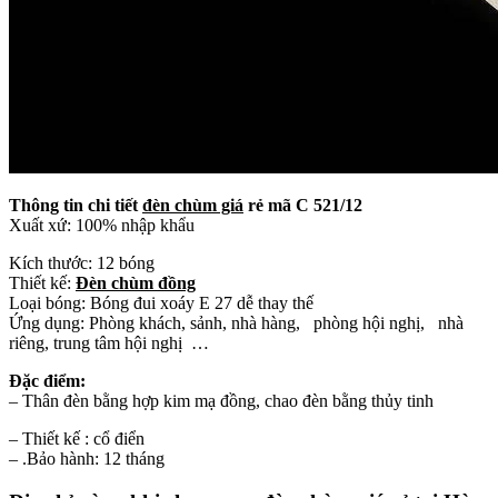
Thông tin chi tiết
đèn chùm giá
rẻ mã C 521/12
Xuất xứ: 100% nhập khẩu
Kích thước: 12 bóng
Thiết kế:
Đèn chùm đồng
Loại bóng: Bóng đui xoáy E 27 dễ thay thế
Ứng dụng: Phòng khách, sảnh, nhà hàng, phòng hội nghị, nhà
riêng, trung tâm hội nghị …
Đặc điểm:
– Thân đèn bằng hợp kim mạ đồng, chao đèn bằng thủy tinh
– Thiết kế : cổ điển
– .Bảo hành: 12 tháng