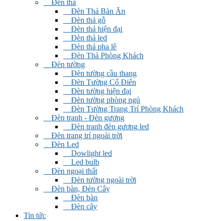
Đèn thả
Đèn Thả Bàn Ăn
Đèn thả gỗ
Đèn thả hiện đại
Đèn thả led
Đèn thả pha lê
Đèn Thả Phòng Khách
Đèn tường
Đèn tường cầu thang
Đèn Tường Cổ Điển
Đèn tường hiện đại
Đèn tường phòng ngủ
Đèn Tường Trang Trí Phòng Khách
Đèn tranh - Đèn gương
Đèn tranh đèn gương led
Đèn trang trí ngoài trời
Đèn Led
Dowlight led
Led bulb
Đèn ngoại thất
Đèn tường ngoài trời
Đèn bàn, Đèn Cây
Đèn bàn
Đèn cây
Tin tức