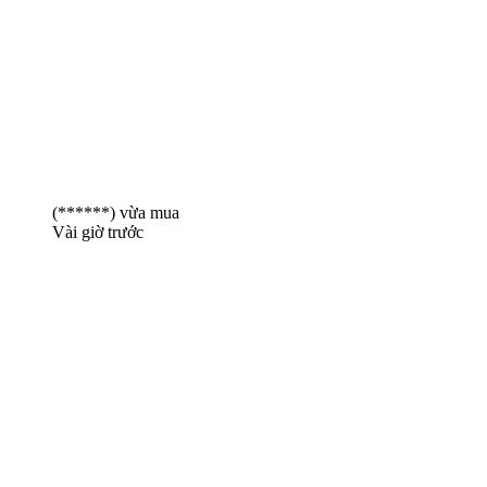
(******)
vừa mua
Vài giờ trước