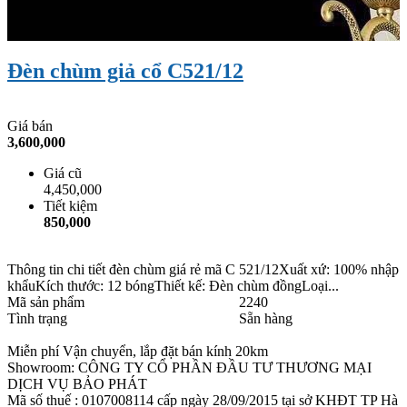
Đèn chùm giả cổ C521/12
Giá bán
3,600,000
Giá cũ
4,450,000
Tiết kiệm
850,000
Thông tin chi tiết đèn chùm giá rẻ mã C 521/12Xuất xứ: 100% nhập
khẩuKích thước: 12 bóngThiết kế: Đèn chùm đồngLoại...
Mã sản phẩm
2240
Tình trạng
Sẵn hàng
Miễn phí Vận chuyển, lắp đặt bán kính 20km
Showroom: CÔNG TY CỔ PHẦN ĐẦU TƯ THƯƠNG MẠI
DỊCH VỤ BẢO PHÁT
Mã số thuế : 0107008114 cấp ngày 28/09/2015 tại sở KHĐT TP Hà