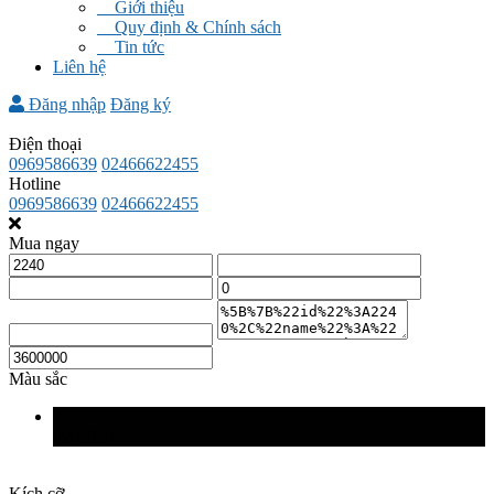
Giới thiệu
Quy định & Chính sách
Tin tức
Liên hệ
Đăng nhập
Đăng ký
Điện thoại
0969586639
02466622455
Hotline
0969586639
02466622455
Mua ngay
Màu sắc
mạ đồng
Kích cỡ