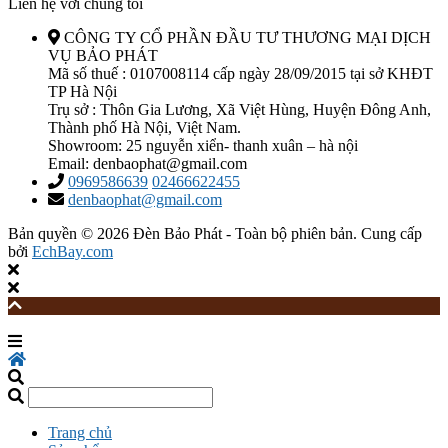
Liên hệ với chúng tôi
CÔNG TY CỔ PHẦN ĐẦU TƯ THƯƠNG MẠI DỊCH
VỤ BẢO PHÁT
Mã số thuế : 0107008114 cấp ngày 28/09/2015 tại sở KHĐT
TP Hà Nội
Trụ sở : Thôn Gia Lương, Xã Việt Hùng, Huyện Đông Anh,
Thành phố Hà Nội, Việt Nam.
Showroom: 25 nguyễn xiển- thanh xuân – hà nội
Email:
denbaophat@gmail.com
0969586639
02466622455
denbaophat@gmail.com
Bản quyền © 2026
Đèn Bảo Phát
- Toàn bộ phiên bản.
Cung cấp
bởi
EchBay.com
Trang chủ