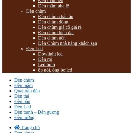
Đèn mâm led
Đèn mâm pha lê
Đèn chùm
Đèn chùm châu âu
Đèn chùm đồng
Đèn chùm giả cổ giá rẻ
Đèn chùm hiện đại
Đèn chùm nến
Đèn Chùm nhà hàng khách sạn
Đèn Led
Dowlight led
Đèn rọi
Led bulb
ốp nổi, ống bơ led
Đèn chùm
Đèn mâm
Quạt trần đèn
Đèn thả
Đèn bàn
Đèn Led
Đèn tranh – Đèn gương
Đèn tường
Trang chủ
Đèn chùm