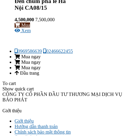
Đèn chùm pha lê Hà
Nội CA08/15
4,500,000
7,500,000
Mua
Xem
0969586639
02466622455
Mua ngay
Mua ngay
Mua ngay
Đầu trang
To cart
Show quick cart
CÔNG TY CỔ PHẦN ĐẦU TƯ THƯƠNG MẠI DỊCH VỤ
BẢO PHÁT
Giới thiệu
Giới thiệu
Hướng dẫn thanh toán
Chính sách bảo mật thông tin