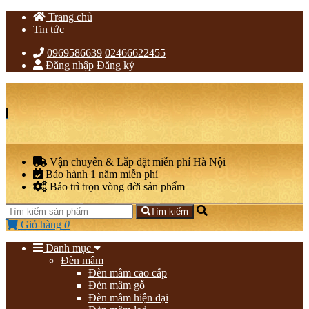
Trang chủ
Tin tức
0969586639
02466622455
Đăng nhập
Đăng ký
Vận chuyển & Lắp đặt miễn phí Hà Nội
Bảo hành 1 năm miễn phí
Bảo trì trọn vòng đời sản phẩm
Tìm kiếm
Giỏ hàng
0
Danh mục
Đèn mâm
Đèn mâm cao cấp
Đèn mâm gỗ
Đèn mâm hiện đại