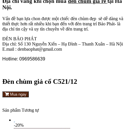
Địa chỉ vàng khi chọn mua
đèn chùm giá rẻ
tại Hà
Nội.
Vấn đề bạn lựa chon được một chiếc đèn chùm đẹp sẽ dễ dàng và
thiết thực hơn rất nhiều khi bạn đến với đèn trang trí Bảo Phát- là
địa chỉ tin cậy và uy tín chuyên về đèn trang trí.
ĐÈN BẢO PHÁT
Địa chỉ: Số 130 Nguyễn Xiển – Hạ Đình – Thanh Xuân – Hà Nội
E.mail :
denbaophat@gmail.com
Hotline: 0969586639
Đèn chùm giả cổ C521/12
Mua ngay
Sản phẩm Tương tự
-20%