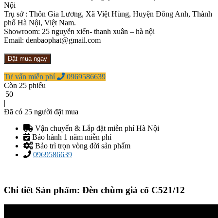
Nội
Trụ sở : Thôn Gia Lương, Xã Việt Hùng, Huyện Đông Anh, Thành
phố Hà Nội, Việt Nam.
Showroom: 25 nguyễn xiển- thanh xuân – hà nội
Email:
denbaophat@gmail.com
Đặt mua ngay
Tư vấn miễn phí
0969586639
Còn
25
phiếu
50
|
Đã có
25
người đặt mua
Vận chuyển & Lắp đặt miễn phí Hà Nội
Bảo hành 1 năm miễn phí
Bảo trì trọn vòng đời sản phẩm
0969586639
Chi tiết Sản phẩm: Đèn chùm giả cổ C521/12