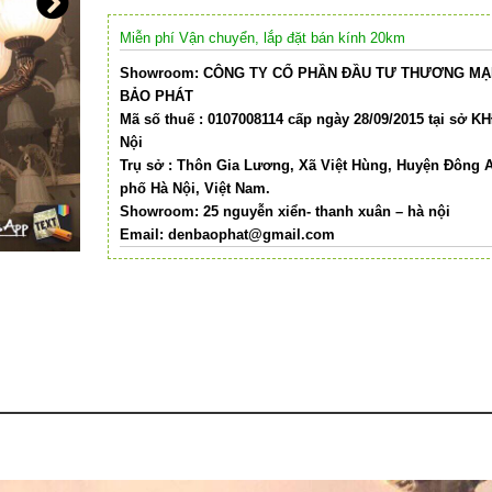
Miễn phí Vận chuyển, lắp đặt bán kính 20km
Showroom: CÔNG TY CỔ PHẦN ĐẦU TƯ THƯƠNG MẠI
BẢO PHÁT
Mã số thuế : 0107008114 cấp ngày 28/09/2015 tại sở K
Nội
Trụ sở : Thôn Gia Lương, Xã Việt Hùng, Huyện Đông 
phố Hà Nội, Việt Nam.
Showroom: 25 nguyễn xiển- thanh xuân – hà nội
Email:
denbaophat@gmail.com