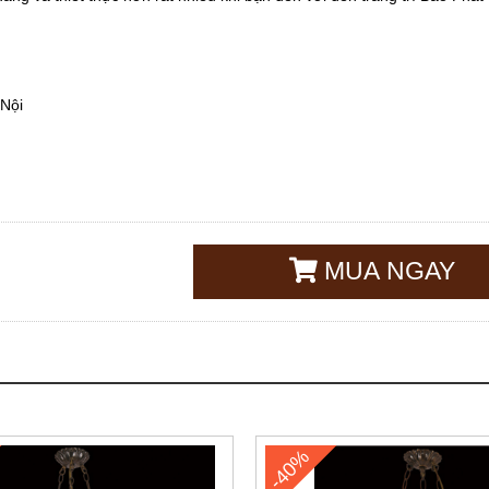
 Nội
MUA NGAY
-40%