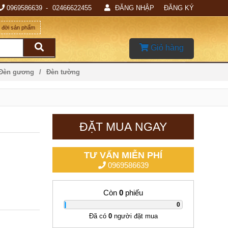
0969586639
02466622455
ĐĂNG NHẬP
ĐĂNG KÝ
g đời sản phẩm
Giỏ hàng
 Đèn gương
Đèn tường
ĐẶT MUA NGAY
TƯ VẤN MIỄN PHÍ
0969586639
Còn
0
phiếu
|
0
Đã có
0
người đặt mua