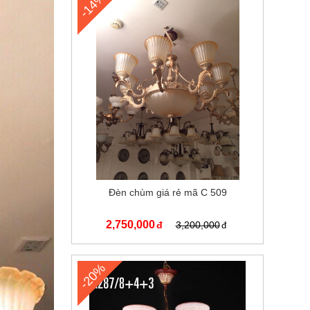
-14%
Đèn chùm giá rẻ mã C 509
2,750,000
3,200,000
-20%