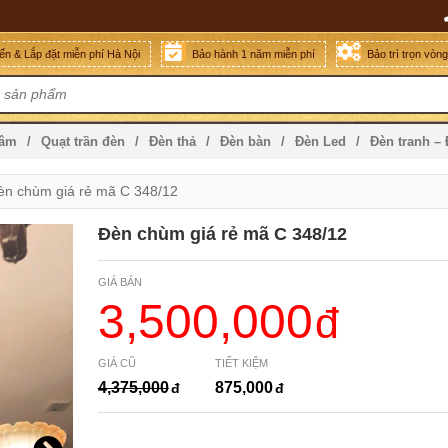
n & Lắp đặt miễn phí Hà Nội
Bảo hành 1 năm miễn phí
Bảo trì trọn vòn
mâm
Quạt trần đèn
Đèn thả
Đèn bàn
Đèn Led
Đèn tranh –
èn chùm giá rẻ mã C 348/12
Đèn chùm giá rẻ mã C 348/12
GIÁ BÁN
3,500,000
GIÁ CŨ
TIẾT KIỆM
4,375,000
875,000