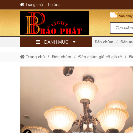
Trang chủ
Tin tức
Vận chuyể
DANH MỤC
Đèn chùm
Đèn 
Trang chủ
Đèn chùm
Đèn chùm giả cổ giá rẻ
Đ