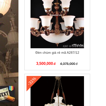
Đèn chùm giá rẻ mã A287/12
3,500,000
4,375,000
-31%