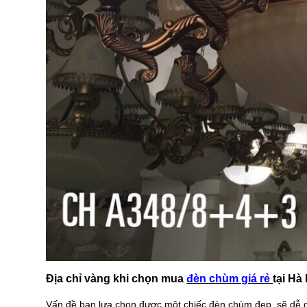
Địa chỉ vàng khi chọn mua
đèn chùm gi
á r
ẻ
tại Hà 
Vấn đề bạn lựa chon được một chiếc đèn chùm đẹp
sẽ dễ dà