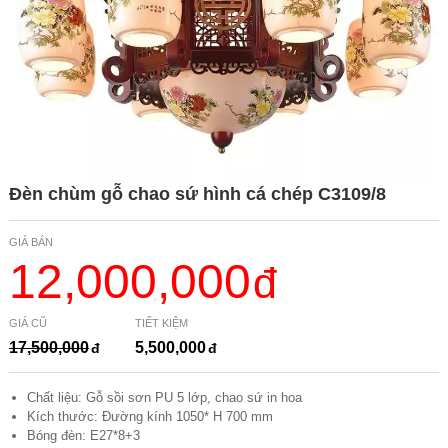
Đèn chùm gỗ chao sứ hình cá chép C3109/8
GIÁ BÁN
12,000,000
GIÁ CŨ
TIẾT KIỆM
17,500,000
5,500,000
Chất liệu: Gỗ sồi sơn PU 5 lớp, chao sứ in hoa
Kích thước: Đường kính 1050* H 700 mm
Bóng đèn: E27*8+3