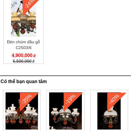
-24%
Đèn chùm dầu gỗ
C2503/6
4,900,000
6,500,000
Có thể bạn quan tâm
-35%
-19%
-40%