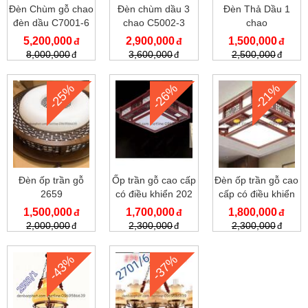
Đèn Chùm gỗ chao
Đèn chùm dầu 3
Đèn Thả Dầu 1
đèn dầu C7001-6
chao C5002-3
chao
5,200,000
2,900,000
1,500,000
8,000,000
3,600,000
2,500,000
-25%
-26%
-21%
Đèn ốp trần gỗ
Ốp trần gỗ cao cấp
Đèn ốp trần gỗ cao
2659
có điều khiển 202
cấp có điều khiển
203
1,500,000
1,700,000
1,800,000
2,000,000
2,300,000
2,300,000
-43%
-37%