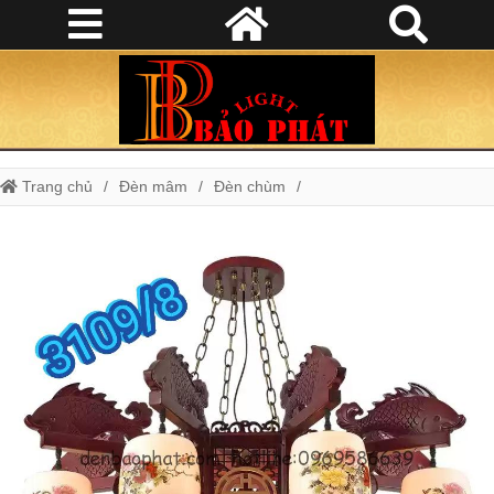
Trang chủ
Đèn mâm
Đèn chùm
Đèn chùm giả cổ giá rẻ
Đèn mâm gỗ
Đèn chùm gỗ chao sứ hình cá chép C3109/8