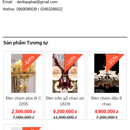
Email :
denbaophat@gmail.com
Hotline: 0969586639 / 02463286622
Sản phẩm Tương tự
-64%
-20%
-31%
Đèn chùm pha lê C
Đèn trần gỗ chao sứ
Đèn chùm dầu 8
2205
182/8
chao
2,500,000
9,200,000
4,900,000
7,000,000
11,500,000
7,200,000