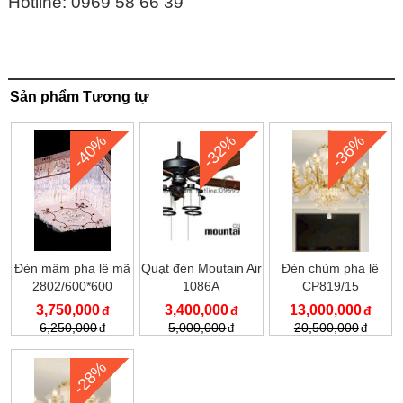
Hotline: 0969 58 66 39
Sản phẩm Tương tự
-40%
-32%
-36%
Đèn mâm pha lê mã
Quạt đèn Moutain Air
Đèn chùm pha lê
2802/600*600
1086A
CP819/15
3,750,000
3,400,000
13,000,000
6,250,000
5,000,000
20,500,000
-28%