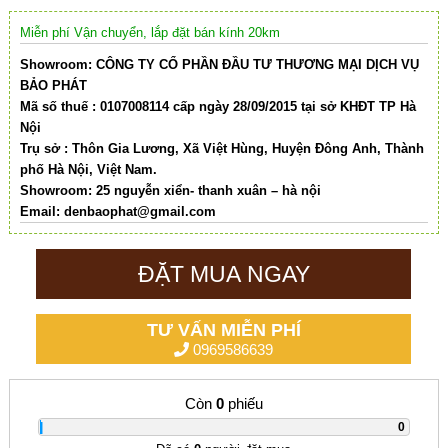
Miễn phí Vận chuyển, lắp đặt bán kính 20km
Showroom: CÔNG TY CỔ PHẦN ĐẦU TƯ THƯƠNG MẠI DỊCH VỤ
BẢO PHÁT
Mã số thuế : 0107008114 cấp ngày 28/09/2015 tại sở KHĐT TP Hà
Nội
Trụ sở : Thôn Gia Lương, Xã Việt Hùng, Huyện Đông Anh, Thành
phố Hà Nội, Việt Nam.
Showroom: 25 nguyễn xiển- thanh xuân – hà nội
Email:
denbaophat@gmail.com
ĐẶT MUA NGAY
TƯ VẤN MIỄN PHÍ
0969586639
Còn
0
phiếu
|
0