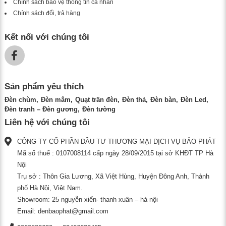
Chính sách bảo vệ thông tin cá nhân
Chính sách đổi, trả hàng
Kết nối với chúng tôi
Sản phẩm yêu thích
Đèn chùm
Đèn mâm
Quạt trần đèn
Đèn thả
Đèn bàn
Đèn Led
Đèn tranh – Đèn gương
Đèn tường
Liên hệ với chúng tôi
CÔNG TY CỔ PHẦN ĐẦU TƯ THƯƠNG MẠI DỊCH VỤ BẢO PHÁT
Mã số thuế : 0107008114 cấp ngày 28/09/2015 tại sở KHĐT TP Hà
Nội
Trụ sở : Thôn Gia Lương, Xã Việt Hùng, Huyện Đông Anh, Thành
phố Hà Nội, Việt Nam.
Showroom: 25 nguyễn xiển- thanh xuân – hà nội
Email:
denbaophat@gmail.com