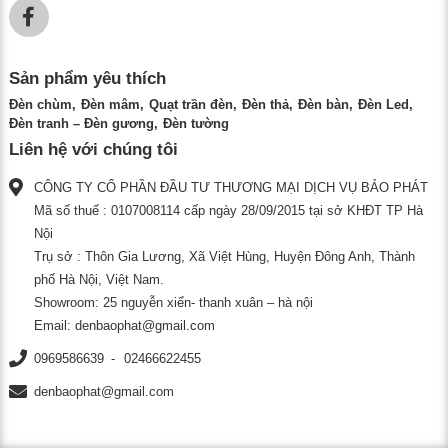
Sản phẩm yêu thích
Đèn chùm
Đèn mâm
Quạt trần đèn
Đèn thả
Đèn bàn
Đèn Led
Đèn tranh – Đèn gương
Đèn tường
Liên hệ với chúng tôi
CÔNG TY CỔ PHẦN ĐẦU TƯ THƯƠNG MẠI DỊCH VỤ BẢO PHÁT
Mã số thuế : 0107008114 cấp ngày 28/09/2015 tại sở KHĐT TP Hà
Nội
Trụ sở : Thôn Gia Lương, Xã Việt Hùng, Huyện Đông Anh, Thành
phố Hà Nội, Việt Nam.
Showroom: 25 nguyễn xiển- thanh xuân – hà nội
Email:
denbaophat@gmail.com
0969586639
02466622455
denbaophat@gmail.com