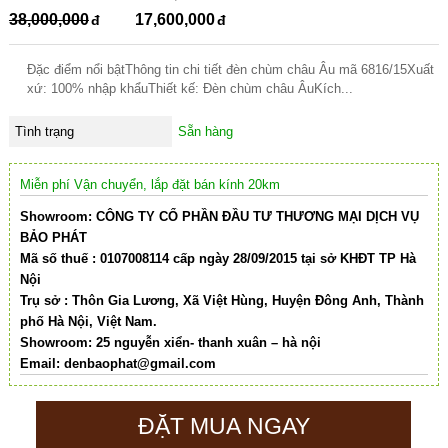
38,000,000
17,600,000
Đặc điểm nổi bậtThông tin chi tiết đèn chùm châu Âu mã 6816/15Xuất
xứ: 100% nhập khẩuThiết kế: Đèn chùm châu ÂuKích...
Tình trạng
Sẵn hàng
Miễn phí Vận chuyển, lắp đặt bán kính 20km
Showroom: CÔNG TY CỔ PHẦN ĐẦU TƯ THƯƠNG MẠI DỊCH VỤ
BẢO PHÁT
Mã số thuế : 0107008114 cấp ngày 28/09/2015 tại sở KHĐT TP Hà
Nội
Trụ sở : Thôn Gia Lương, Xã Việt Hùng, Huyện Đông Anh, Thành
phố Hà Nội, Việt Nam.
Showroom: 25 nguyễn xiển- thanh xuân – hà nội
Email:
denbaophat@gmail.com
ĐẶT MUA NGAY