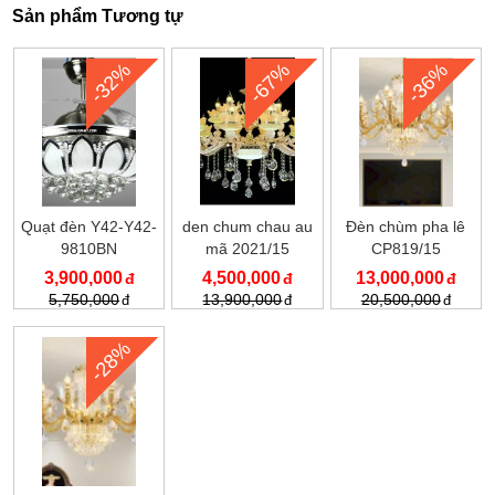
Sản phẩm Tương tự
-32%
-67%
-36%
Quạt đèn Y42-Y42-
den chum chau au
Đèn chùm pha lê
9810BN
mã 2021/15
CP819/15
3,900,000
4,500,000
13,000,000
5,750,000
13,900,000
20,500,000
-28%