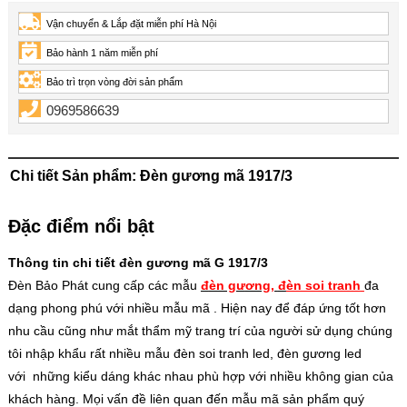
Vận chuyển & Lắp đặt miễn phí Hà Nội
Bảo hành 1 năm miễn phí
Bảo trì trọn vòng đời sản phẩm
0969586639
Chi tiết Sản phẩm: Đèn gương mã 1917/3
Đặc điểm nổi bật
Thông tin chi tiết đèn gương mã G 1917/3
Đèn Bảo Phát cung cấp các mẫu
đ
èn g
ư
ơng
,
đ
èn soi tranh
đa
dạng phong phú
v
ới nhi
ều m
ẫu m
ã
. Hiện nay để đáp ứng tốt hơn
nhu cầu cũng như mắt thẩm mỹ trang trí của người sử dụng chúng
tôi nhập khẩu rất nhiều mẫu đèn soi tranh led, đèn gương led
với những kiểu dáng khác nhau phù hợp với nhiều không gian của
khách hàng. Mọi vấn đề liên quan đến mẫu mã sản phẩm quý