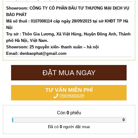
Showroom: CÔNG TY CỔ PHẦN ĐẦU TƯ THƯƠNG MẠI DỊCH VỤ
BẢO PHÁT
Mã số thuế : 0107008114 cấp ngày 28/09/2015 tại sở KHĐT TP Hà
Nội
Trụ sở : Thôn Gia Lương, Xã Việt Hùng, Huyện Đông Anh, Thành
phố Hà Nội, Việt Nam.
Showroom: 25 nguyễn xiển- thanh xuân – hà nội
Email:
denbaophat@gmail.com
ĐẶT MUA NGAY
TƯ VẤN MIỄN PHÍ
0969586639
Còn
0
phiếu
|
0
Đã có
0
người đặt mua