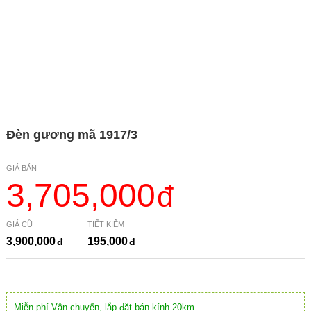
Đèn gương mã 1917/3
GIÁ BÁN
3,705,000
GIÁ CŨ
TIẾT KIỆM
3,900,000
195,000
Miễn phí Vận chuyển, lắp đặt bán kính 20km