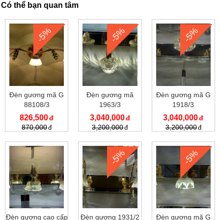
Có thể bạn quan tâm
-5%
-5%
-5%
Đèn gương mã G
Đèn gương mã
Đèn gương mã G
88108/3
1963/3
1918/3
826,500
3,040,000
3,040,000
870,000
3,200,000
3,200,000
-5%
-5%
Đèn gương cao cấp
Đèn gương 1931/2
Đèn gương mã G