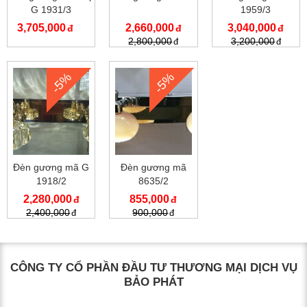
G 1931/3
1959/3
3,705,000
2,660,000
3,040,000
2,800,000
3,200,000
-5%
-5%
Đèn gương mã G
Đèn gương mã
1918/2
8635/2
2,280,000
855,000
2,400,000
900,000
CÔNG TY CỔ PHẦN ĐẦU TƯ THƯƠNG MẠI DỊCH VỤ
BẢO PHÁT