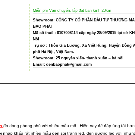
Miễn phí Vận chuyển, lắp đặt bán kính 20km
Showroom: CÔNG TY CỔ PHẦN ĐẦU TƯ THƯƠNG MẠI
BẢO PHÁT
Mã số thuế : 0107008114 cấp ngày 28/09/2015 tại sở K
Nội
Trụ sở : Thôn Gia Lương, Xã Việt Hùng, Huyện Đông 
phố Hà Nội, Việt Nam.
Showroom: 25 nguyễn xiển- thanh xuân – hà nội
Email:
denbaophat@gmail.com
nh
đa dạng phong phú
v
ới nhi
ều m
ẫu m
ã
. Hiện nay để đáp ứng tốt hơ
i nhập khẩu rất nhiều mẫu đèn soi tranh led, đèn gương led với nhữn