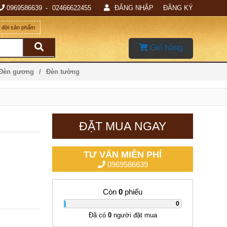
0969586639
02466622455
ĐĂNG NHẬP
ĐĂNG KÝ
g đời sản phẩm
Giỏ hàng
 Đèn gương
Đèn tường
ĐẶT MUA NGAY
TƯ VẤN MIỄN PHÍ
0969586639
Còn
0
phiếu
|
0
Đã có
0
người đặt mua