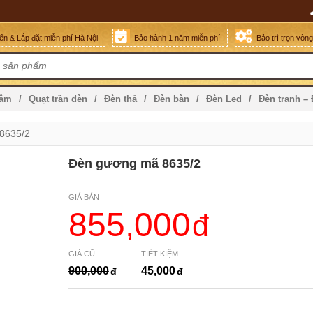
n & Lắp đặt miễn phí Hà Nội
Bảo hành 1 năm miễn phí
Bảo trì trọn vòn
mâm
Quạt trần đèn
Đèn thả
Đèn bàn
Đèn Led
Đèn tranh –
8635/2
Đèn gương mã 8635/2
GIÁ BÁN
855,000
GIÁ CŨ
TIẾT KIỆM
900,000
45,000