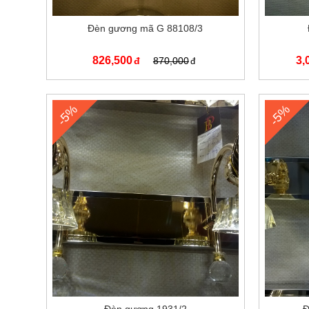
Đèn gương mã G 88108/3
826,500
3,
870,000
-5%
-5%