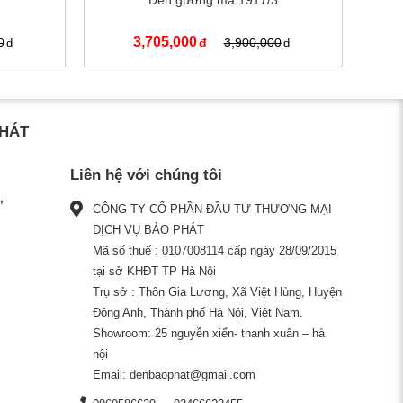
Đèn gương mã 1917/3
3,705,000
0
3,900,000
PHÁT
Liên hệ với chúng tôi
CÔNG TY CỔ PHẦN ĐẦU TƯ THƯƠNG MẠI
DỊCH VỤ BẢO PHÁT
Mã số thuế : 0107008114 cấp ngày 28/09/2015
tại sở KHĐT TP Hà Nội
Trụ sở : Thôn Gia Lương, Xã Việt Hùng, Huyện
Đông Anh, Thành phố Hà Nội, Việt Nam.
Showroom: 25 nguyễn xiển- thanh xuân – hà
nội
Email:
denbaophat@gmail.com