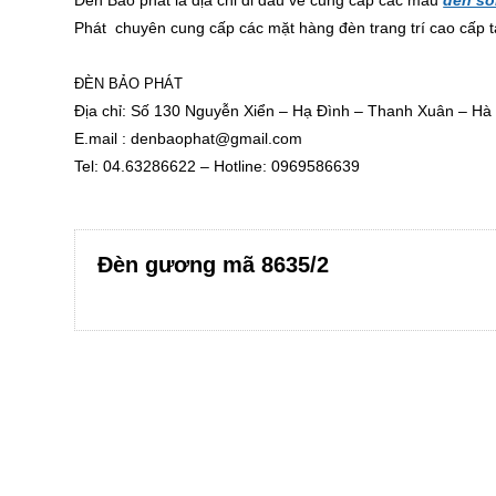
Đèn Bảo phát là địa chỉ đi đầu về cung cấp các mẫu
đèn so
Phát chuyên cung cấp các mặt hàng đèn trang trí cao cấp tạ
ĐÈN BẢO PHÁT
Địa chỉ: Số 130 Nguyễn Xiển – Hạ Đình – Thanh Xuân – Hà
E.mail :
denbaophat@gmail.com
Tel: 04.63286622 – Hotline: 0969586639
Đèn gương mã 8635/2