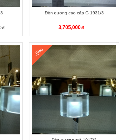
/3
Đèn gương cao cấp G 1931/3
3,705,000
0
-5%