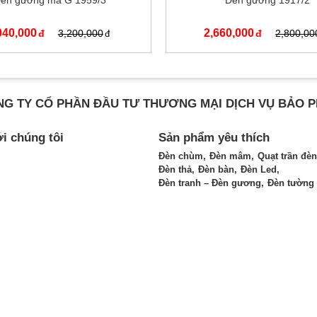
èn gương mã G 1959/3
Đèn gương 1917/2
040,000
2,660,000
3,200,000
2,800,00
G TY CỔ PHẦN ĐẦU TƯ THƯƠNG MẠI DỊCH VỤ BẢO 
ới chúng tôi
Sản phẩm yêu thích
Đèn chùm
Đèn mâm
Quạt trần đèn
Đèn thả
Đèn bàn
Đèn Led
Đèn tranh – Đèn gương
Đèn tường