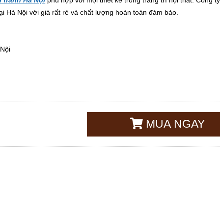
i tranh Hà Nội
phù hợp vơi mọi thiết kế trong trang trí nội thất. Công t
i Hà Nội với giá rất rẻ và chất lượng hoàn toàn đảm bảo.
 Nội
MUA NGAY