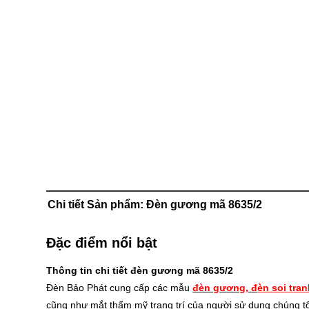
Chi tiết Sản phẩm: Đèn gương mã 8635/2
Đặc điểm nổi bật
Thông tin chi tiết đèn gương mã 8635/2
Đèn Bảo Phát cung cấp các mẫu
đ
èn g
ư
ơng
,
đ
èn soi tra
cũng như mắt thẩm mỹ trang trí của người sử dụng chúng tô