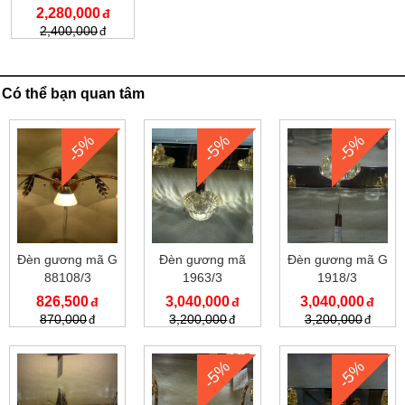
2,280,000
2,400,000
Có thể bạn quan tâm
-5%
-5%
-5%
Đèn gương mã G
Đèn gương mã
Đèn gương mã G
88108/3
1963/3
1918/3
826,500
3,040,000
3,040,000
870,000
3,200,000
3,200,000
-5%
-5%