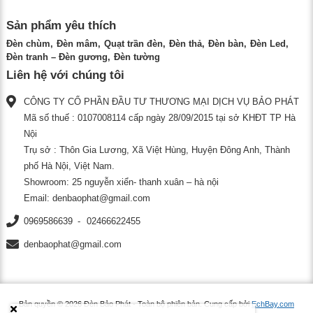
Sản phẩm yêu thích
Đèn chùm
Đèn mâm
Quạt trần đèn
Đèn thả
Đèn bàn
Đèn Led
Đèn tranh – Đèn gương
Đèn tường
Liên hệ với chúng tôi
CÔNG TY CỔ PHẦN ĐẦU TƯ THƯƠNG MẠI DỊCH VỤ BẢO PHÁT
Mã số thuế : 0107008114 cấp ngày 28/09/2015 tại sở KHĐT TP Hà
Nội
Trụ sở : Thôn Gia Lương, Xã Việt Hùng, Huyện Đông Anh, Thành
phố Hà Nội, Việt Nam.
Showroom: 25 nguyễn xiển- thanh xuân – hà nội
Email:
denbaophat@gmail.com
0969586639
02466622455
denbaophat@gmail.com
Bản quyền © 2026
Đèn Bảo Phát
- Toàn bộ phiên bản.
Cung cấp bởi
EchBay.com