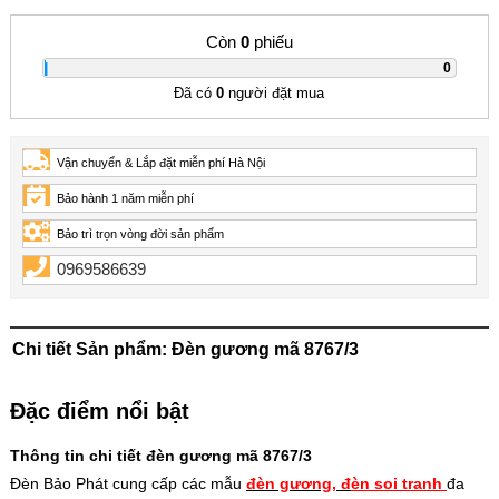
Còn
0
phiếu
|
0
Đã có
0
người đặt mua
Vận chuyển & Lắp đặt miễn phí Hà Nội
Bảo hành 1 năm miễn phí
Bảo trì trọn vòng đời sản phẩm
0969586639
Chi tiết Sản phẩm: Đèn gương mã 8767/3
Đặc điểm nổi bật
Thông tin chi tiết đèn gương mã 8767/3
Đèn Bảo Phát cung cấp các mẫu
đ
èn g
ư
ơng
,
đ
èn soi tranh
đa