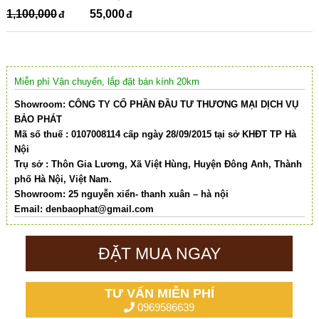
1,100,000
55,000
Miễn phí Vận chuyển, lắp đặt bán kính 20km
Showroom: CÔNG TY CỔ PHẦN ĐẦU TƯ THƯƠNG MẠI DỊCH VỤ
BẢO PHÁT
Mã số thuế : 0107008114 cấp ngày 28/09/2015 tại sở KHĐT TP Hà
Nội
Trụ sở : Thôn Gia Lương, Xã Việt Hùng, Huyện Đông Anh, Thành
phố Hà Nội, Việt Nam.
Showroom: 25 nguyễn xiển- thanh xuân – hà nội
Email:
denbaophat@gmail.com
ĐẶT MUA NGAY
TƯ VẤN MIỄN PHÍ
0969586639