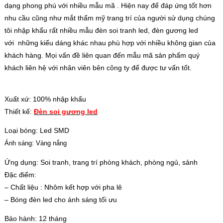
dạng phong phú
v
ới nhi
ều m
ẫu m
ã
. Hiện nay để đáp ứng tốt hơn
nhu cầu cũng như mắt thẩm mỹ trang trí của người sử dụng chúng
tôi nhập khẩu rất nhiều mẫu đèn soi tranh led, đèn gương led
với những kiểu dáng khác nhau phù hợp với nhiều không gian của
khách hàng. Mọi vấn đề liên quan đến mẫu mã sản phẩm quý
khách liên hệ với nhân viên bên công ty để được tư vấn tốt.
Xuất xứ: 100% nhập khẩu
Thiết kế:
Đ
èn soi gương led
Loại bóng: Led SMD
Ánh sáng: Vàng nắng
Ứng dụng: Soi tranh, trang trí phòng khách, phòng ngủ, sảnh
Đặc điểm:
– Chất liệu : Nhôm kết hợp với pha lê
– Bóng đèn led cho ánh sáng tối ưu
Bảo hành: 12 tháng