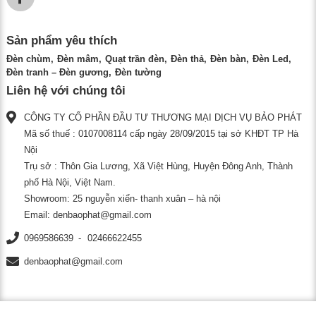
Sản phẩm yêu thích
Đèn chùm
Đèn mâm
Quạt trần đèn
Đèn thả
Đèn bàn
Đèn Led
Đèn tranh – Đèn gương
Đèn tường
Liên hệ với chúng tôi
CÔNG TY CỔ PHẦN ĐẦU TƯ THƯƠNG MẠI DỊCH VỤ BẢO PHÁT
Mã số thuế : 0107008114 cấp ngày 28/09/2015 tại sở KHĐT TP Hà
Nội
Trụ sở : Thôn Gia Lương, Xã Việt Hùng, Huyện Đông Anh, Thành
phố Hà Nội, Việt Nam.
Showroom: 25 nguyễn xiển- thanh xuân – hà nội
Email:
denbaophat@gmail.com
0969586639
02466622455
denbaophat@gmail.com