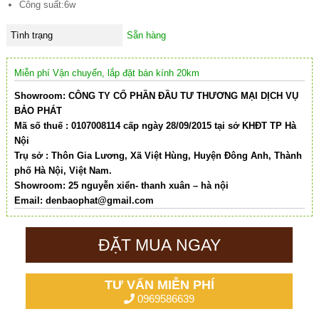
Công suất:6w
Tình trạng
Sẵn hàng
Miễn phí Vận chuyển, lắp đặt bán kính 20km
Showroom: CÔNG TY CỔ PHẦN ĐẦU TƯ THƯƠNG MẠI DỊCH VỤ
BẢO PHÁT
Mã số thuế : 0107008114 cấp ngày 28/09/2015 tại sở KHĐT TP Hà
Nội
Trụ sở : Thôn Gia Lương, Xã Việt Hùng, Huyện Đông Anh, Thành
phố Hà Nội, Việt Nam.
Showroom: 25 nguyễn xiển- thanh xuân – hà nội
Email:
denbaophat@gmail.com
ĐẶT MUA NGAY
TƯ VẤN MIỄN PHÍ
0969586639