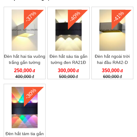
-37%
-40%
-41%
Đèn hắt hai tia vuông
Đèn hắt sáu tia gắn
Đèn hắt ngoài trời
trắng gắn tường
tường đen RA21Đ
hai đầu RA42-D
RA39WH-2
250,000
300,000
350,000
400,000
500,000
600,000
-30%
Đèn hắt tám tia gắn