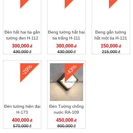
Đèn hắt hai tia gắn
Đeng tường hắt hai
Đeng gắn tường
tường đen H-112
tia trắng H-111
hắt một tia H-121
300,000
300,000
150,000
430,000
430,000
215,000
-29%
-43%
Đèn tường hiện đại
Đèn Tường chống
H-173
nước RA-109
400,000
450,000
570,000
800,000