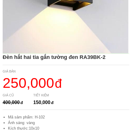
Đèn hắt hai tia gắn tường đen RA39BK-2
GIÁ BÁN
250,000
GIÁ CŨ
TIẾT KIỆM
400,000
150,000
Mã sảm phẩm: H-102
Ánh sáng: vàng
Kích thước:10x10