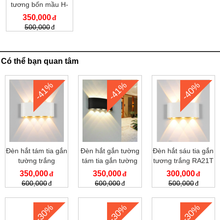
tương bốn mầu H-
107
350,000
500,000
Có thể bạn quan tâm
-41%
-41%
-40%
Đèn hắt tám tia gắn
Đèn hắt gắn tường
Đèn hắt sáu tia gắn
tường trắng
tám tia gắn tường
tương trắng RA21T
RA199Đ
đen RA179Đ
350,000
350,000
300,000
600,000
600,000
500,000
-30%
-30%
-30%