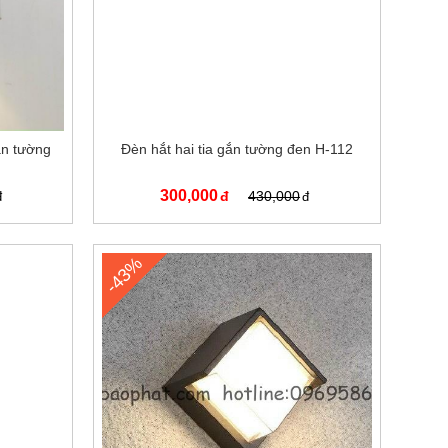
ắn tường
Đèn hắt hai tia gắn tường đen H-112
300,000
430,000
-43%