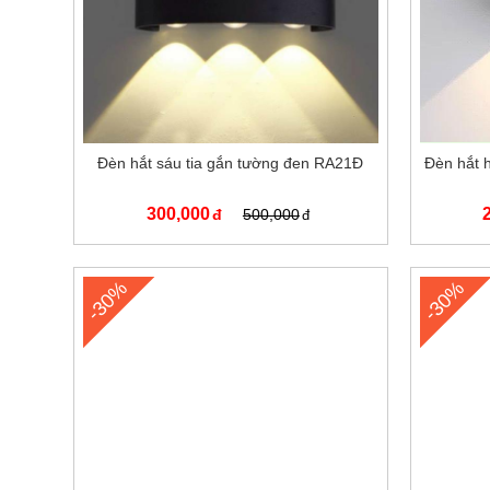
Đèn hắt sáu tia gắn tường đen RA21Đ
Đèn hắt 
300,000
500,000
-30%
-30%