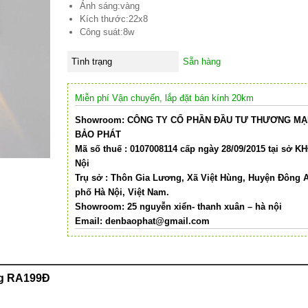
Ánh sáng:vàng
Kích thước:22x8
Công suát:8w
Tình trạng
Sẵn hàng
Miễn phí Vận chuyển, lắp đặt bán kính 20km
Showroom: CÔNG TY CỔ PHẦN ĐẦU TƯ THƯƠNG MẠI
BẢO PHÁT
Mã số thuế : 0107008114 cấp ngày 28/09/2015 tại sở K
Nội
Trụ sở : Thôn Gia Lương, Xã Việt Hùng, Huyện Đông 
phố Hà Nội, Việt Nam.
Showroom: 25 nguyễn xiển- thanh xuân – hà nội
Email:
denbaophat@gmail.com
ắng RA199Đ