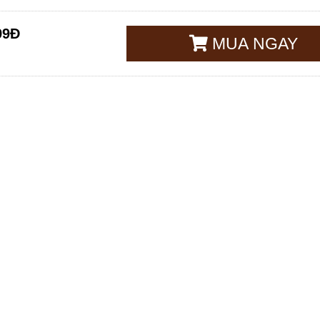
99Đ
MUA NGAY