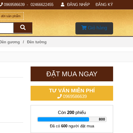
0969586639
02466622455
ĐĂNG NHẬP
ĐĂNG KÝ
g đời sản phẩm
Giỏ hàng
 Đèn gương
Đèn tường
ĐẶT MUA NGAY
TƯ VẤN MIỄN PHÍ
0969586639
Còn
200
phiếu
|
800
Đã có
600
người đặt mua