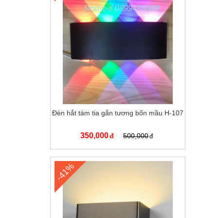
Đèn hắt tám tia gắn tương bốn mầu H-107
350,000
500,000
-41%