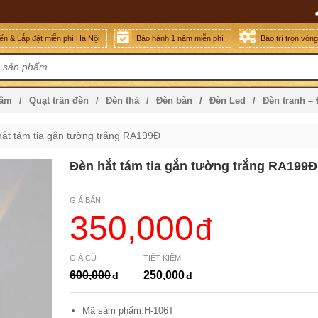
n & Lắp đặt miễn phí Hà Nội
Bảo hành 1 năm miễn phí
Bảo trì trọn vòn
mâm
Quạt trần đèn
Đèn thả
Đèn bàn
Đèn Led
Đèn tranh –
ắt tám tia gắn tường trắng RA199Đ
Đèn hắt tám tia gắn tường trắng RA199Đ
GIÁ BÁN
350,000
GIÁ CŨ
TIẾT KIỆM
600,000
250,000
Mã sảm phẩm:H-106T