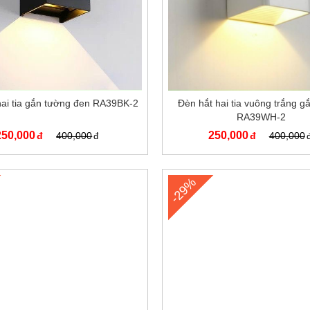
hai tia gắn tường đen RA39BK-2
Đèn hắt hai tia vuông trắng g
RA39WH-2
250,000
250,000
400,000
400,000
-29%