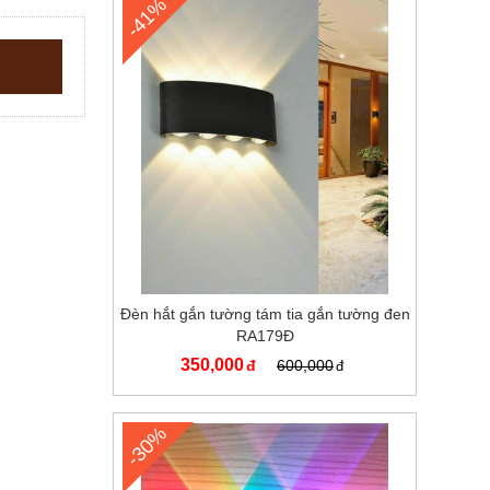
-41%
Đèn hắt gắn tường tám tia gắn tường đen
RA179Đ
350,000
600,000
-30%