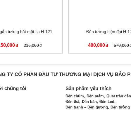
gắn tường hắt một tia H-121
Đèn tường hiện đại H-1
150,000
400,000
215,000
570,000
G TY CỔ PHẦN ĐẦU TƯ THƯƠNG MẠI DỊCH VỤ BẢO 
ới chúng tôi
Sản phẩm yêu thích
Đèn chùm
Đèn mâm
Quạt trần đèn
Đèn thả
Đèn bàn
Đèn Led
Đèn tranh – Đèn gương
Đèn tường