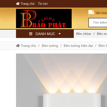
Trang chủ
Tin tức
Vận chuyể
DANH MỤC
Đèn chùm
Đèn 
Trang chủ
Đèn tường
Đèn tường hiện đại
Đèn h