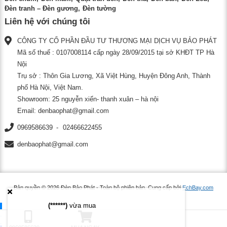
Đèn tranh – Đèn gương
Đèn tường
Liên hệ với chúng tôi
CÔNG TY CỔ PHẦN ĐẦU TƯ THƯƠNG MẠI DỊCH VỤ BẢO PHÁT
Mã số thuế : 0107008114 cấp ngày 28/09/2015 tại sở KHĐT TP Hà
Nội
Trụ sở : Thôn Gia Lương, Xã Việt Hùng, Huyện Đông Anh, Thành
phố Hà Nội, Việt Nam.
Showroom: 25 nguyễn xiển- thanh xuân – hà nội
Email:
denbaophat@gmail.com
0969586639
02466622455
denbaophat@gmail.com
Bản quyền © 2026
Đèn Bảo Phát
- Toàn bộ phiên bản.
Cung cấp bởi
EchBay.com
(******)
vừa mua
.
.
.