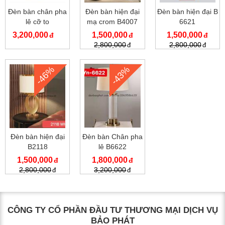
Đèn bàn chân pha
Đèn bàn hiện đại
Đèn bàn hiện đại B
lê cỡ to
mạ crom B4007
6621
3,200,000
1,500,000
1,500,000
2,800,000
2,800,000
-46%
-43%
Đèn bàn hiện đại
Đèn bàn Chân pha
B2118
lê B6622
1,500,000
1,800,000
2,800,000
3,200,000
CÔNG TY CỔ PHẦN ĐẦU TƯ THƯƠNG MẠI DỊCH VỤ
BẢO PHÁT