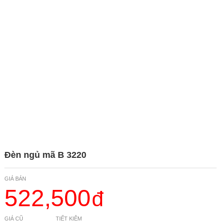
Đèn ngủ mã B 3220
GIÁ BÁN
522,500
GIÁ CŨ
TIẾT KIỆM