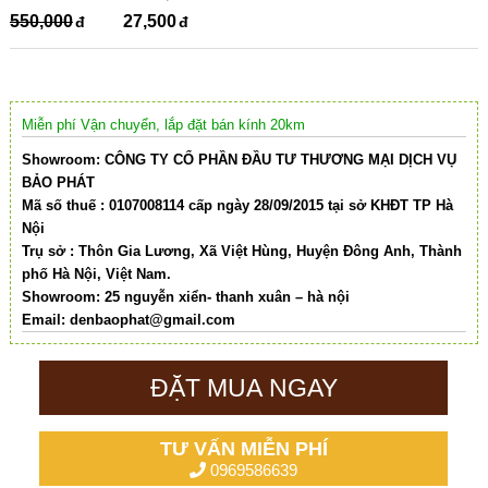
550,000
27,500
Miễn phí Vận chuyển, lắp đặt bán kính 20km
Showroom: CÔNG TY CỔ PHẦN ĐẦU TƯ THƯƠNG MẠI DỊCH VỤ
BẢO PHÁT
Mã số thuế : 0107008114 cấp ngày 28/09/2015 tại sở KHĐT TP Hà
Nội
Trụ sở : Thôn Gia Lương, Xã Việt Hùng, Huyện Đông Anh, Thành
phố Hà Nội, Việt Nam.
Showroom: 25 nguyễn xiển- thanh xuân – hà nội
Email:
denbaophat@gmail.com
ĐẶT MUA NGAY
TƯ VẤN MIỄN PHÍ
0969586639