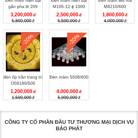
Đèn mâm hiện đại
Đèn mâm hiện đại
Đèn mâm led mã
gắn pha lê 209
M105-12 ϕ 1000
M8210/600
mm
3,200,000
2,500,000
1,800,000
5,800,000
5,500,000
4,000,000
-20%
-20%
đèn ốp trần trang trí
Đèn mâm 5508/600
O58180/500
1,200,000
4,000,000
1,500,000
5,000,000
CÔNG TY CỔ PHẦN ĐẦU TƯ THƯƠNG MẠI DỊCH VỤ
BẢO PHÁT