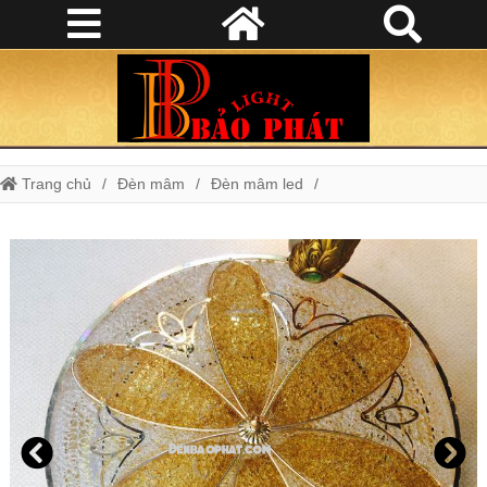
Trang chủ
Đèn mâm
Đèn mâm led
đèn ốp trần trang trí O102/500