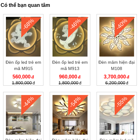
Có thể bạn quan tâm
-68%
-46%
-40%
Đèn ốp led trẻ em
Đèn ốp led trẻ em
Đèn mâm hiện đại
mã M915
mã M913
M108
560,000
960,000
3,700,000
1,800,000
1,800,000
6,200,000
-44%
-54%
-55%