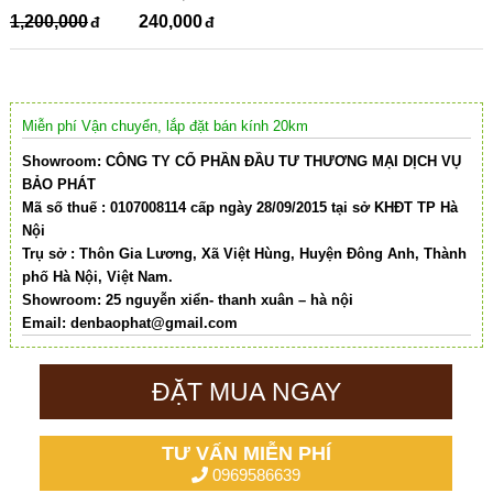
1,200,000
240,000
Miễn phí Vận chuyển, lắp đặt bán kính 20km
Showroom: CÔNG TY CỔ PHẦN ĐẦU TƯ THƯƠNG MẠI DỊCH VỤ
BẢO PHÁT
Mã số thuế : 0107008114 cấp ngày 28/09/2015 tại sở KHĐT TP Hà
Nội
Trụ sở : Thôn Gia Lương, Xã Việt Hùng, Huyện Đông Anh, Thành
phố Hà Nội, Việt Nam.
Showroom: 25 nguyễn xiển- thanh xuân – hà nội
Email:
denbaophat@gmail.com
ĐẶT MUA NGAY
TƯ VẤN MIỄN PHÍ
0969586639