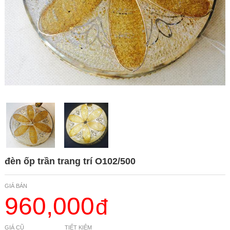
đèn ốp trần trang trí O102/500
GIÁ BÁN
960,000
GIÁ CŨ
TIẾT KIỆM