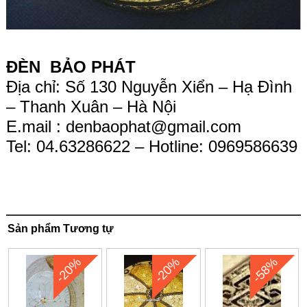
ĐÈN BẢO PHÁT
Địa chỉ: Số 130 Nguyễn Xiển – Hạ Đình
– Thanh Xuân – Hà Nội
E.mail :
denbaophat@gmail.com
Tel: 04.63286622 – Hotline: 0969586639
Sản phẩm Tương tự
-20%
-20%
-58%