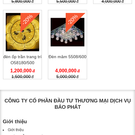
5,800,000
5,500,000
4,000,000
-20%
-20%
đèn ốp trần trang trí
Đèn mâm 5508/600
O58180/500
1,200,000
4,000,000
1,500,000
5,000,000
CÔNG TY CỔ PHẦN ĐẦU TƯ THƯƠNG MẠI DỊCH VỤ
BẢO PHÁT
Giới thiệu
Giới thiệu