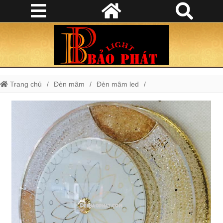
Trang chủ
Đèn mâm
Đèn mâm led
đèn ốp trần trang trí O103/500