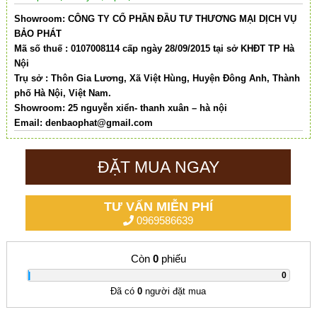
Showroom: CÔNG TY CỔ PHẦN ĐẦU TƯ THƯƠNG MẠI DỊCH VỤ
BẢO PHÁT
Mã số thuế : 0107008114 cấp ngày 28/09/2015 tại sở KHĐT TP Hà
Nội
Trụ sở : Thôn Gia Lương, Xã Việt Hùng, Huyện Đông Anh, Thành
phố Hà Nội, Việt Nam.
Showroom: 25 nguyễn xiển- thanh xuân – hà nội
Email:
denbaophat@gmail.com
ĐẶT MUA NGAY
TƯ VẤN MIỄN PHÍ
0969586639
Còn
0
phiếu
|
0
Đã có
0
người đặt mua