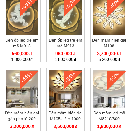
-68%
-46%
-40%
Đèn ốp led trẻ em
Đèn ốp led trẻ em
Đèn mâm hiện đại
mã M915
mã M913
M108
560,000
960,000
3,700,000
1,800,000
1,800,000
6,200,000
-44%
-54%
-55%
Đèn mâm hiện đại
Đèn mâm hiện đại
Đèn mâm led mã
gắn pha lê 209
M105-12 ϕ 1000
M8210/600
mm
3,200,000
2,500,000
1,800,000