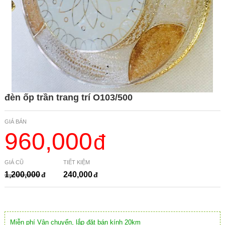
đèn ốp trần trang trí O103/500
GIÁ BÁN
960,000
GIÁ CŨ
TIẾT KIỆM
1,200,000
240,000
Miễn phí Vận chuyển, lắp đặt bán kính 20km