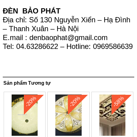
ĐÈN BẢO PHÁT
Địa chỉ: Số 130 Nguyễn Xiển – Hạ Đình
– Thanh Xuân – Hà Nội
E.mail :
denbaophat@gmail.com
Tel: 04.63286622 – Hotline: 0969586639
Sản phẩm Tương tự
-20%
-20%
-58%