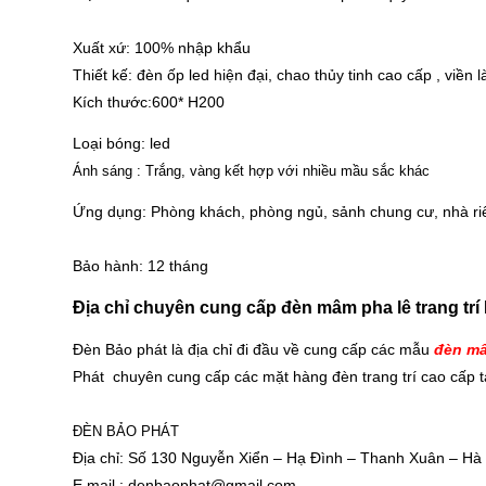
Xuất xứ: 100% nhập khẩu
Thiết kế: đèn ốp led hiện đại, chao thủy tinh cao cấp , viề
Kích thước:600* H200
Loại bóng: led
Ánh sáng : Trắng, vàng kết hợp với nhiều mầu sắc khác
Ứng dụng: Phòng khách, phòng ngủ, sảnh chung cư, nhà ri
Bảo hành: 12 tháng
Địa chỉ chuyên cung cấp đèn mâm pha lê trang trí 
Đèn Bảo phát là địa chỉ đi đầu về cung cấp các mẫu
đèn mâ
Phát chuyên cung cấp các mặt hàng đèn trang trí cao cấp tạ
ĐÈN BẢO PHÁT
Địa chỉ: Số 130 Nguyễn Xiển – Hạ Đình – Thanh Xuân – Hà
E.mail :
denbaophat@gmail.com