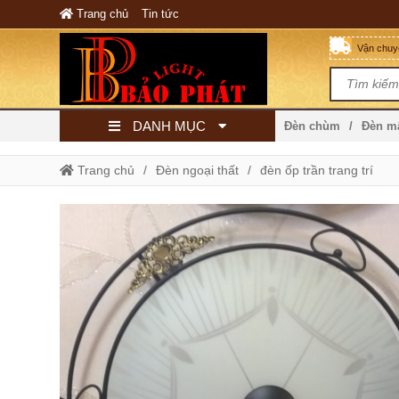
Trang chủ
Tin tức
Vận chuyể
DANH MỤC
Đèn chùm
Đèn 
Trang chủ
Đèn ngoại thất
đèn ốp trần trang trí