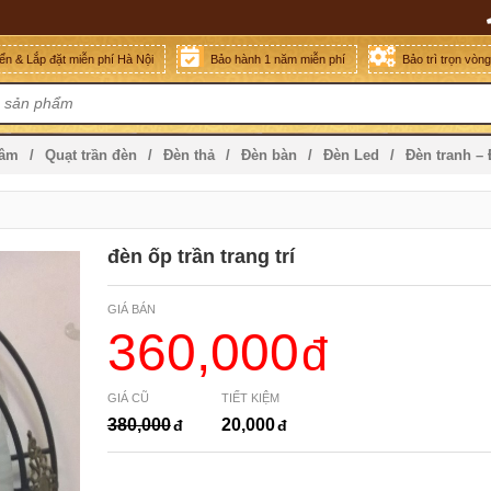
n & Lắp đặt miễn phí Hà Nội
Bảo hành 1 năm miễn phí
Bảo trì trọn vòn
mâm
Quạt trần đèn
Đèn thả
Đèn bàn
Đèn Led
Đèn tranh –
đèn ốp trần trang trí
GIÁ BÁN
360,000
GIÁ CŨ
TIẾT KIỆM
380,000
20,000