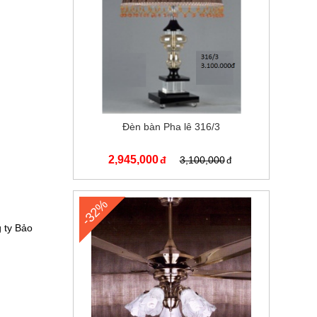
Đèn bàn Pha lê 316/3
2,945,000
3,100,000
-32%
g ty Bảo