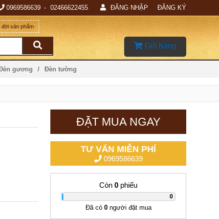
0969586639
02466622455
ĐĂNG NHẬP
ĐĂNG KÝ
g đời sản phẩm
Giỏ hàng
 Đèn gương
Đèn tường
ĐẶT MUA NGAY
TƯ VẤN MIỄN PHÍ
0969586639
Còn
0
phiếu
|
0
Đã có
0
người đặt mua