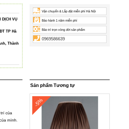
Vận chuyển & Lắp đặt miễn phí Hà Nội
 DỊCH VỤ
Bảo hành 1 năm miễn phí
Bảo trì trọn vòng đời sản phẩm
HĐT TP Hà
0969586639
Anh, Thành
Sản phẩm Tương tự
-5%
trí của
 của mình.