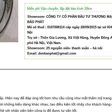
Miễn phí Vận chuyển, lắp đặt bán kính 20km
Showroom: CÔNG TY CỔ PHẦN ĐẦU TƯ THƯƠNG MẠI
BẢO PHÁT
Mã số thuế : 0107008114 cấp ngày 28/09/2015 tại sở K
Nội
Trụ sở : Thôn Gia Lương, Xã Việt Hùng, Huyện Đông 
phố Hà Nội, Việt Nam.
Showroom: 25 nguyễn xiển- thanh xuân – hà nội
Email:
denbaophat@gmail.com
p. Hiện nay để đáp ứng tốt hơn nhu cầu cũng như mắt thẩm mỹ trang 
ới những kiểu dáng khác nhau, tạo điều kiện tốt nhấy cho khách hàng
ệ với nhân viên bên công ty để được tư vấn tốt.