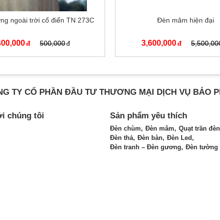
ng ngoài trời cổ điển TN 273C
Đèn mâm hiện đại
400,000
3,600,000
500,000
5,500,00
G TY CỔ PHẦN ĐẦU TƯ THƯƠNG MẠI DỊCH VỤ BẢO 
ới chúng tôi
Sản phẩm yêu thích
Đèn chùm
Đèn mâm
Quạt trần đèn
Đèn thả
Đèn bàn
Đèn Led
Đèn tranh – Đèn gương
Đèn tường