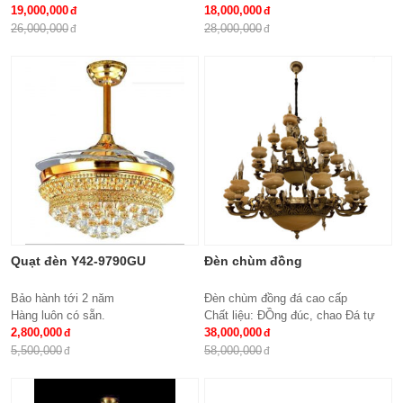
đem lại những giá trị thực sự cho
19,000,000
đóng một vai trò quan trọng, đem lại
18,000,000
cả căn hộ của gia...
những giá trị thực sự cho cả...
26,000,000
28,000,000
Quạt đèn Y42-9790GU
Đèn chùm đồng
Bảo hành tới 2 năm
Đèn chùm đồng đá cao cấp
Hàng luôn có sẵn.
Chất liệu: ĐỒng đúc, chao Đá tự
2,800,000
nhiên
38,000,000
Số lượng tay : 24 tay
5,500,000
58,000,000
KT: Ø1100*1100 mm
Bóng đèn: Bóng led tiết kiệm điện
E14*24