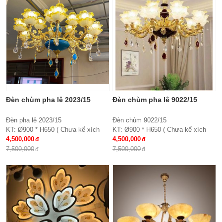
Đèn chùm pha lê 2023/15
Đèn chùm pha lê 9022/15
Đèn pha lê 2023/15
Đèn chùm 9022/15
KT: Ø900 * H650 ( Chưa kể xích
KT: Ø900 * H650 ( Chưa kể xích
treo )
4,500,000
treo )
4,500,000
Bóng đèn: E27*15
Chất liệu: Hợp kim, chao thủy tinh,
7,500,000
7,500,000
Chất liệu: Tay hợp kim, chao thủy
pha lê
tinh đính hạt pha lê
Bóng đèn: E27*15
Bảo hành: 2 năm
Bảo hành: 2 năm