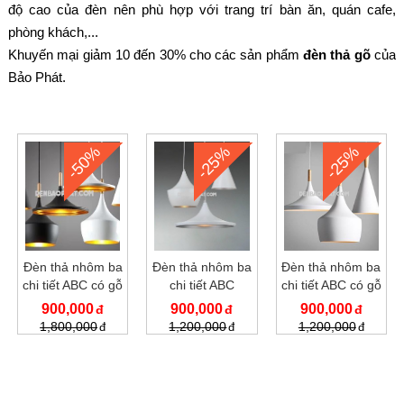
độ cao của đèn nên phù hợp với trang trí bàn ăn, quán cafe,
phòng khách,...
Khuyến mại giảm 10 đến 30% cho các sản phẩm
đèn thả gõ
của
Bảo Phát.
-50%
-25%
-25%
Đèn thả nhôm ba
Đèn thả nhôm ba
Đèn thả nhôm ba
chi tiết ABC có gỗ
chi tiết ABC
chi tiết ABC có gỗ
trang trí
trang trí
900,000
900,000
900,000
1,800,000
1,200,000
1,200,000