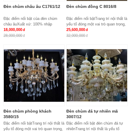
Đèn chùm châu âu C1761/12
Đèn chùm đồng C 8016/8
Đặc điểm nổi bật của đèn chùm
Đặc điểm nổi bậtTrang trí nội thất là
châu âuXuất xứ: 100% nhập
yếu tố đóng một vai trò quan trọng,
khẩuKích thước: Phi 950 x
18,000,000
đem lại những giá trị thực sự cho
25,600,000
H500Loại bóng sử dụng: Nến E14
cả căn hộ của gia...
28,000,000
32,000,000
x15Ứng dụng: Phòng...
Đèn chùm phòng khách
Đèn chùm đá tự nhiên mã
3580/15
3007/12
Đặc điểm nổi bậtTrang trí nội thất là
Đặc điểm nổi bật đèn chùm đá tự
yếu tố đóng một vai trò quan trọng,
nhiênTrang trí nội thất là yếu tố