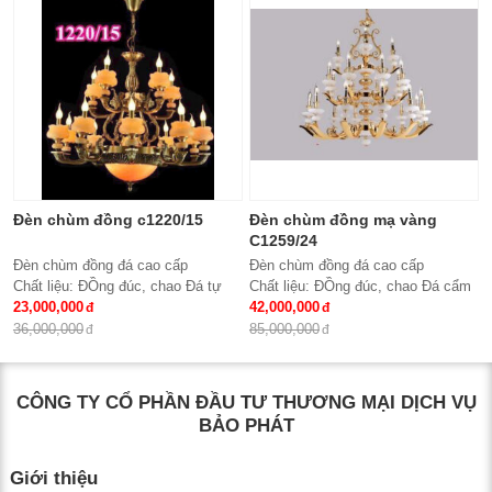
Bảo hành: 2 năm
Đèn chùm đồng c1220/15
Đèn chùm đồng mạ vàng
C1259/24
Đèn chùm đồng đá cao cấp
Đèn chùm đồng đá cao cấp
Chất liệu: ĐỒng đúc, chao Đá tự
Chất liệu: ĐỒng đúc, chao Đá cẩm
nhiên
23,000,000
thạch trắng tự nhiên
42,000,000
Số lượng tay : 15 tay
Số lượng tay : 24 tay
36,000,000
85,000,000
KT: Ø950*980 mm
KT: Ø1100*1500 mm
Bóng đèn: Bóng led tiết kiệm điện
Bóng đèn: Bóng led tiết kiệm điện
E14*15
E14*24
CÔNG TY CỔ PHẦN ĐẦU TƯ THƯƠNG MẠI DỊCH VỤ
Bảo hành: 2 năm
Bảo hành: 2 năm
BẢO PHÁT
Giới thiệu