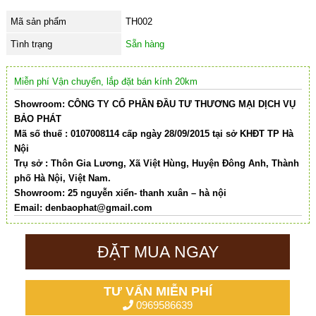
Mã sản phẩm
TH002
Tình trạng
Sẵn hàng
Miễn phí Vận chuyển, lắp đặt bán kính 20km
Showroom: CÔNG TY CỔ PHẦN ĐẦU TƯ THƯƠNG MẠI DỊCH VỤ
BẢO PHÁT
Mã số thuế : 0107008114 cấp ngày 28/09/2015 tại sở KHĐT TP Hà
Nội
Trụ sở : Thôn Gia Lương, Xã Việt Hùng, Huyện Đông Anh, Thành
phố Hà Nội, Việt Nam.
Showroom: 25 nguyễn xiển- thanh xuân – hà nội
Email:
denbaophat@gmail.com
ĐẶT MUA NGAY
TƯ VẤN MIỄN PHÍ
0969586639