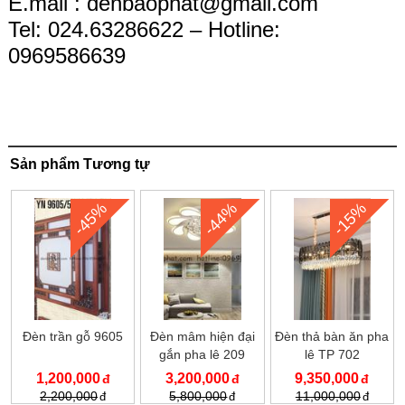
E.mail :
denbaophat@gmail.com
Tel: 024.63286622 – Hotline:
0969586639
Sản phẩm Tương tự
-45%
-44%
-15%
Đèn trần gỗ 9605
Đèn mâm hiện đại
Đèn thả bàn ăn pha
gắn pha lê 209
lê TP 702
1,200,000
3,200,000
9,350,000
2,200,000
5,800,000
11,000,000