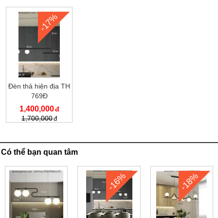
-17%
Đèn thả hiện địa TH
769Đ
1,400,000
1,700,000
Có thể bạn quan tâm
-16%
-18%