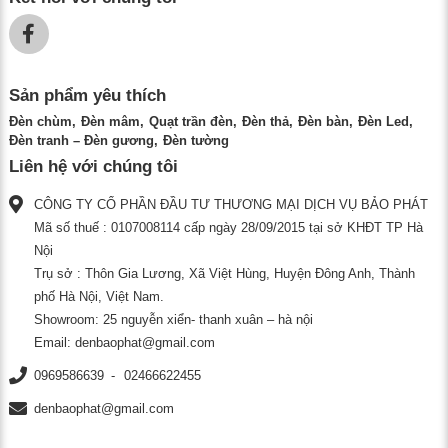
Sản phẩm yêu thích
Đèn chùm
Đèn mâm
Quạt trần đèn
Đèn thả
Đèn bàn
Đèn Led
Đèn tranh – Đèn gương
Đèn tường
Liên hệ với chúng tôi
CÔNG TY CỔ PHẦN ĐẦU TƯ THƯƠNG MẠI DỊCH VỤ BẢO PHÁT
Mã số thuế : 0107008114 cấp ngày 28/09/2015 tại sở KHĐT TP Hà
Nội
Trụ sở : Thôn Gia Lương, Xã Việt Hùng, Huyện Đông Anh, Thành
phố Hà Nội, Việt Nam.
Showroom: 25 nguyễn xiển- thanh xuân – hà nội
Email:
denbaophat@gmail.com
0969586639
02466622455
denbaophat@gmail.com