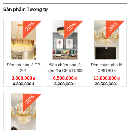
Sản phẩm Tương tự
-20%
-20%
-36%
Đèn thả pha lê TP
Đèn chùm pha lê
Đèn chùm pha lê
201
hiện đai CP 511/800
CP819/15
3,800,000
6,500,000
13,000,000
4,800,000
8,200,000
20,500,000
-28%