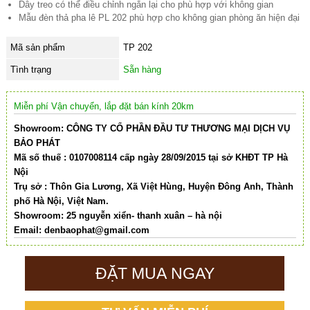
Dây treo có thể điều chỉnh ngắn lại cho phù hợp với không gian
Mẫu đèn thả pha lê PL 202 phù hợp cho không gian phòng ăn hiện đại
Mã sản phẩm
TP 202
Tình trạng
Sẵn hàng
Miễn phí Vận chuyển, lắp đặt bán kính 20km
Showroom: CÔNG TY CỔ PHẦN ĐẦU TƯ THƯƠNG MẠI DỊCH VỤ
BẢO PHÁT
Mã số thuế : 0107008114 cấp ngày 28/09/2015 tại sở KHĐT TP Hà
Nội
Trụ sở : Thôn Gia Lương, Xã Việt Hùng, Huyện Đông Anh, Thành
phố Hà Nội, Việt Nam.
Showroom: 25 nguyễn xiển- thanh xuân – hà nội
Email:
denbaophat@gmail.com
ĐẶT MUA NGAY