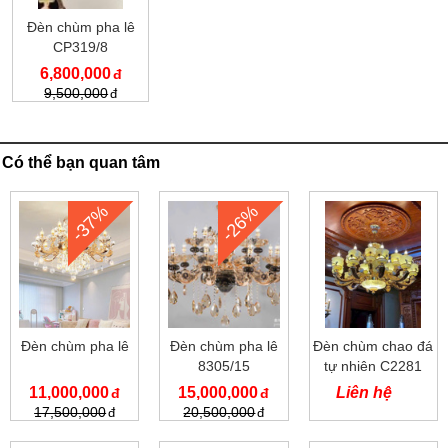
Đèn chùm pha lê
CP319/8
6,800,000
9,500,000
Có thể bạn quan tâm
-37%
-26%
Đèn chùm pha lê
Đèn chùm pha lê
Đèn chùm chao đá
8305/15
tự nhiên C2281
11,000,000
15,000,000
Liên hệ
17,500,000
20,500,000