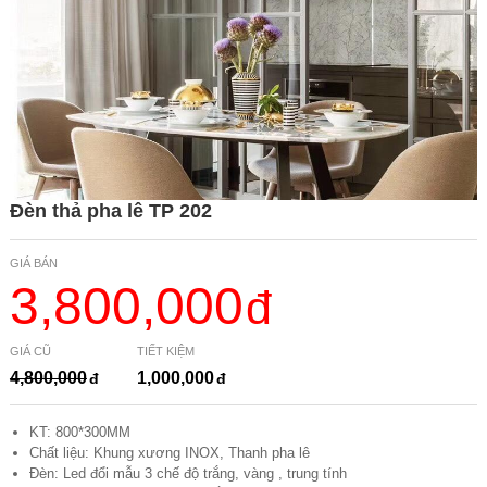
Đèn thả pha lê TP 202
GIÁ BÁN
3,800,000
GIÁ CŨ
TIẾT KIỆM
4,800,000
1,000,000
KT: 800*300MM
Chất liệu: Khung xương INOX, Thanh pha lê
Đèn: Led đổi mẫu 3 chế độ trắng, vàng , trung tính