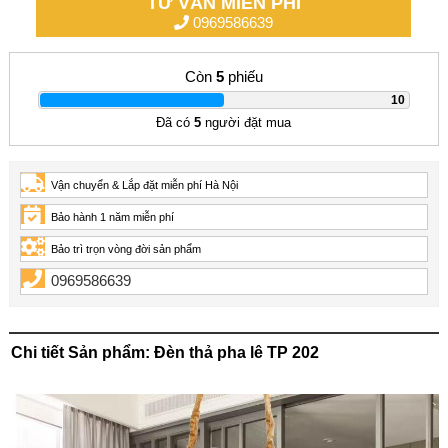
TƯ VẤN MIỄN PHÍ
0969586639
Còn
5
phiếu
|
10
Đã có
5
người đặt mua
Vận chuyển & Lắp đặt miễn phí Hà Nội
Bảo hành 1 năm miễn phí
Bảo trì trọn vòng đời sản phẩm
0969586639
Chi tiết Sản phẩm: Đèn thả pha lê TP 202