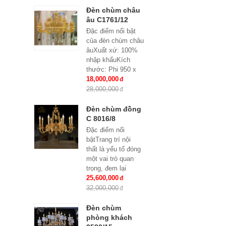
Đèn chùm châu
âu C1761/12
Đặc điểm nổi bật
của đèn chùm châu
âuXuất xứ: 100%
nhập khẩuKích
thước: Phi 950 x
H500Loại bóng sử
18,000,000
dụng: Nến E14
28,000,000
x15Ứng dụng:
Phòng...
Đèn chùm đồng
C 8016/8
Đặc điểm nổi
bậtTrang trí nội
thất là yếu tố đóng
một vai trò quan
trọng, đem lại
những giá trị thực
25,600,000
sự cho cả căn hộ
32,000,000
của gia...
Đèn chùm
phòng khách