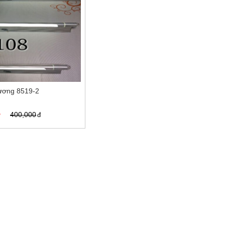
ương 8519-2
ệ
400,000