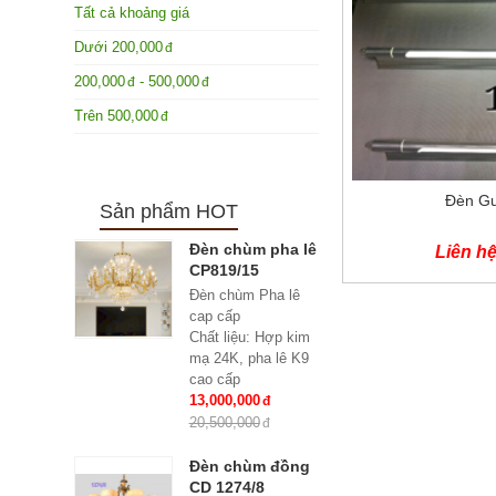
Tất cả khoảng giá
Dưới
200,000
200,000
-
500,000
Trên
500,000
Đèn G
Sản phẩm HOT
Đèn chùm pha lê
Liên h
CP819/15
Đèn chùm Pha lê
cap cấp
Chất liệu: Hợp kim
mạ 24K, pha lê K9
cao cấp
Số lượng tay : 15
13,000,000
tay
20,500,000
KT: Ø950*600 mm
Bóng đèn: Bóng led
Đèn chùm đồng
tiết kiệm điện
CD 1274/8