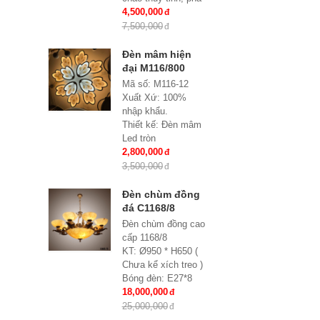
lê
4,500,000
Bóng đèn: E27*15
7,500,000
Bảo hành: 2 năm
Đèn mâm hiện
đại M116/800
Mã số: M116-12
Xuất Xứ: 100%
nhập khẩu.
Thiết kế: Đèn mâm
Led tròn
Kích thước: Ø800x
2,800,000
H 150 mm
3,500,000
Loại bóng sử dụng:
Led SMD 3 đổi mầu
Đèn chùm đồng
Điều khiển từ xa: Đi
đá C1168/8
kèm nhiều chế độ
Đèn chùm đồng cao
Ứng dụng: Hiệu
cấp 1168/8
Quả Cho Phòng
KT: Ø950 * H650 (
Khách, chung cư,
Chưa kể xích treo )
nhà riêng, văn
Bóng đèn: E27*8
phòng …
Bảo hành: 2 năm
18,000,000
25,000,000