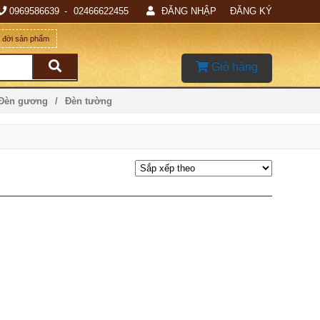
0969586639
02466622455
ĐĂNG NHẬP
ĐĂNG KÝ
g đời sản phẩm
Giỏ hàng
 Đèn gương
Đèn tường