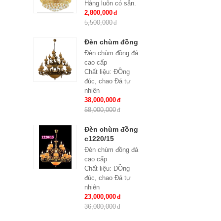
Hàng luôn có sẵn.
2,800,000
5,500,000
Đèn chùm đồng
Đèn chùm đồng đá
cao cấp
Chất liệu: ĐỒng
đúc, chao Đá tự
nhiên
Số lượng tay : 24
38,000,000
tay
58,000,000
KT: Ø1100*1100
mm
Đèn chùm đồng
Bóng đèn: Bóng led
c1220/15
tiết kiệm điện
Đèn chùm đồng đá
E14*24
cao cấp
Bảo hành: 2 năm
Chất liệu: ĐỒng
đúc, chao Đá tự
nhiên
Số lượng tay : 15
23,000,000
tay
36,000,000
KT: Ø950*980 mm