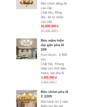
E14*15
Đèn chùm đồng đá
Bảo hành: 2 năm
cao cấp
Chất liệu: Đồng
đúc, đá tự nhiên
cao cấp
KT: Ø850 * H600
16,000,000
Bóng đèn: 8 bóng
20,000,000
Bóng led tiết kiệm
điện E27*8
Đèn mâm hiện
Bảo hành: 2 năm
đại gắn pha lê
209
Kích thước: D 800
mm
Chất liệu: Khung
thép sơn tĩnh điện,
meka, hạt pha lê
Đèn: Led siêu tiết
3,200,000
kiệm điện đổi mầu 3
5,800,000
chế độ
Đèn chùm pha lê
C 2205
Bảo hành tới 2 năm
Miễn phí lắp đặt