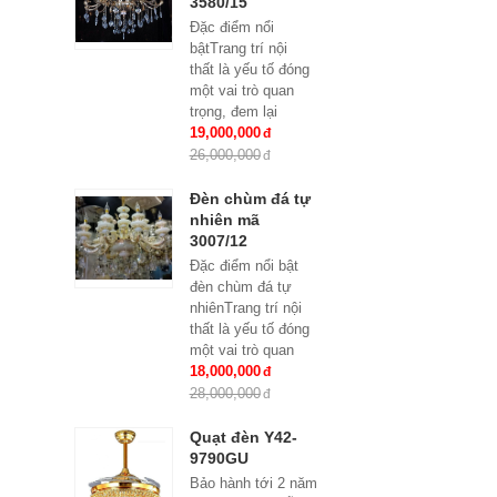
3580/15
Đặc điểm nổi
bậtTrang trí nội
thất là yếu tố đóng
một vai trò quan
trọng, đem lại
những giá trị thực
19,000,000
sự cho cả căn hộ
26,000,000
của gia...
Đèn chùm đá tự
nhiên mã
3007/12
Đặc điểm nổi bật
đèn chùm đá tự
nhiênTrang trí nội
thất là yếu tố đóng
một vai trò quan
trọng, đem lại
18,000,000
những giá trị thực
28,000,000
sự cho cả...
Quạt đèn Y42-
9790GU
Bảo hành tới 2 năm