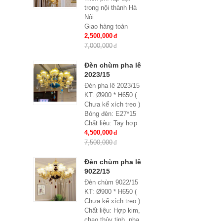
trong nội thành Hà
Nội
Giao hàng toàn
quốc
2,500,000
Chất liệu: hợp kim,
7,000,000
pha lê
Kích thước: Phi
Đèn chùm pha lê
900*H650, 15 tay
2023/15
Đèn pha lê 2023/15
KT: Ø900 * H650 (
Chưa kể xích treo )
Bóng đèn: E27*15
Chất liệu: Tay hợp
kim, chao thủy tinh
4,500,000
đính hạt pha lê
7,500,000
Bảo hành: 2 năm
Đèn chùm pha lê
9022/15
Đèn chùm 9022/15
KT: Ø900 * H650 (
Chưa kể xích treo )
Chất liệu: Hợp kim,
chao thủy tinh, pha