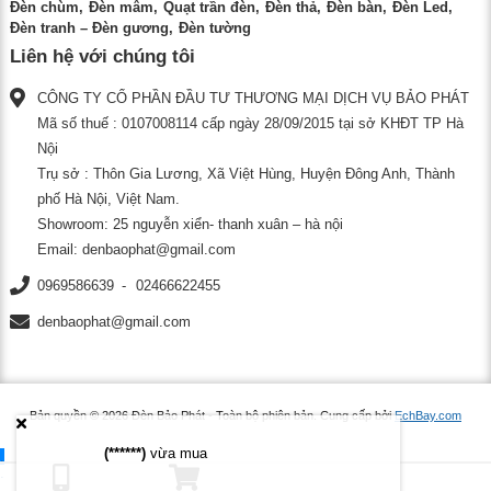
Đèn chùm
Đèn mâm
Quạt trần đèn
Đèn thả
Đèn bàn
Đèn Led
Đèn tranh – Đèn gương
Đèn tường
Liên hệ với chúng tôi
CÔNG TY CỔ PHẦN ĐẦU TƯ THƯƠNG MẠI DỊCH VỤ BẢO PHÁT
Mã số thuế : 0107008114 cấp ngày 28/09/2015 tại sở KHĐT TP Hà
Nội
Trụ sở : Thôn Gia Lương, Xã Việt Hùng, Huyện Đông Anh, Thành
phố Hà Nội, Việt Nam.
Showroom: 25 nguyễn xiển- thanh xuân – hà nội
Email:
denbaophat@gmail.com
0969586639
02466622455
denbaophat@gmail.com
Bản quyền © 2026
Đèn Bảo Phát
- Toàn bộ phiên bản.
Cung cấp bởi
EchBay.com
(******)
vừa mua
.
.
.