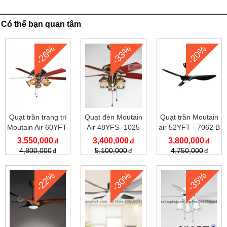
Có thể bạn quan tâm
-26%
-33%
-20%
Quạt trần trang trí
Quạt đèn Moutain
Quạt trần Moutain
Moutain Air 60YFT-
Air 48YFS -1025
air 52YFT - 7062 B
1030
3,550,000
3,400,000
3,800,000
4,800,000
5,100,000
4,750,000
-22%
-30%
-35%