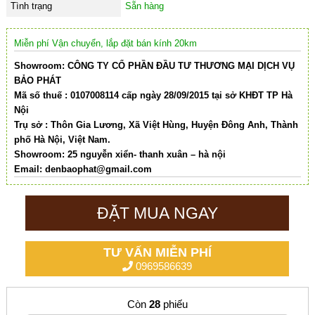
Tình trạng
Sẵn hàng
Miễn phí Vận chuyển, lắp đặt bán kính 20km
Showroom: CÔNG TY CỔ PHẦN ĐẦU TƯ THƯƠNG MẠI DỊCH VỤ
BẢO PHÁT
Mã số thuế : 0107008114 cấp ngày 28/09/2015 tại sở KHĐT TP Hà
Nội
Trụ sở : Thôn Gia Lương, Xã Việt Hùng, Huyện Đông Anh, Thành
phố Hà Nội, Việt Nam.
Showroom: 25 nguyễn xiển- thanh xuân – hà nội
Email:
denbaophat@gmail.com
ĐẶT MUA NGAY
TƯ VẤN MIỄN PHÍ
0969586639
Còn
28
phiếu