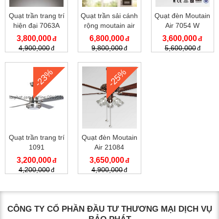
Quạt trần trang trí
Quạt trần sải cánh
Quạt đèn Moutain
hiện đại 7063A
rộng moutain air
Air 7054 W
7067
3,800,000
6,800,000
3,600,000
4,900,000
9,800,000
5,600,000
-23%
-25%
Quạt trần trang trí
Quạt đèn Moutain
1091
Air 21084
3,200,000
3,650,000
4,200,000
4,900,000
CÔNG TY CỔ PHẦN ĐẦU TƯ THƯƠNG MẠI DỊCH VỤ