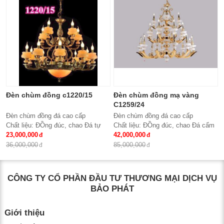
Bảo hành: 2 năm
Đèn chùm đồng c1220/15
Đèn chùm đồng mạ vàng
C1259/24
Đèn chùm đồng đá cao cấp
Đèn chùm đồng đá cao cấp
Chất liệu: ĐỒng đúc, chao Đá tự
Chất liệu: ĐỒng đúc, chao Đá cẩm
nhiên
23,000,000
thạch trắng tự nhiên
42,000,000
Số lượng tay : 15 tay
Số lượng tay : 24 tay
36,000,000
85,000,000
KT: Ø950*980 mm
KT: Ø1100*1500 mm
Bóng đèn: Bóng led tiết kiệm điện
Bóng đèn: Bóng led tiết kiệm điện
E14*15
E14*24
CÔNG TY CỔ PHẦN ĐẦU TƯ THƯƠNG MẠI DỊCH VỤ
Bảo hành: 2 năm
Bảo hành: 2 năm
BẢO PHÁT
Giới thiệu