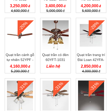
3,250,000
3,400,000
4,200,000
4,600,000
5,000,000
5,600,000
-20%
-28%
Quạt trần cánh gỗ
Quạt trần có đèn
Quạt trần trang trí
tự nhiên 52YPF -
60YFT-1031
Đài Loan 42YFA-
3092
1054
4,160,000
Liên hệ
2,850,000
5,200,000
4,000,000
-31%
-31%
-31%