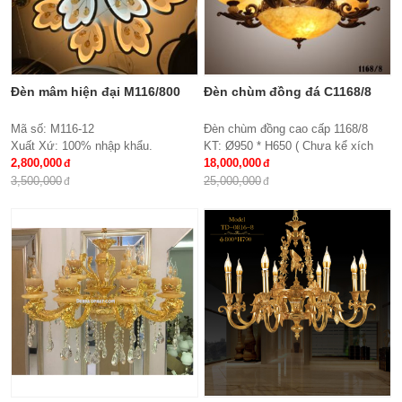
Đèn mâm hiện đại M116/800
Đèn chùm đồng đá C1168/8
Mã số: M116-12
Đèn chùm đồng cao cấp 1168/8
Xuất Xứ: 100% nhập khẩu.
KT: Ø950 * H650 ( Chưa kể xích
Thiết kế: Đèn mâm Led tròn
2,800,000
treo )
18,000,000
Kích thước: Ø800x H 150 mm
Bóng đèn: E27*8
3,500,000
25,000,000
Loại bóng sử dụng: Led SMD 3 đổi
Bảo hành: 2 năm
mầu
Điều khiển từ xa: Đi kèm nhiều chế
độ
Ứng dụng: Hiệu Quả Cho Phòng
Khách, chung cư, nhà riêng, văn
phòng …