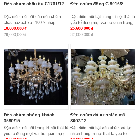
Đèn chùm châu âu C1761/12
Đèn chùm đồng C 8016/8
Đặc điểm nổi bật của đèn chùm
Đặc điểm nổi bậtTrang trí nội thất là
châu âuXuất xứ: 100% nhập
yếu tố đóng một vai trò quan trọng,
khẩuKích thước: Phi 950 x
18,000,000
đem lại những giá trị thực sự cho
25,600,000
H500Loại bóng sử dụng: Nến E14
cả căn hộ của gia...
28,000,000
32,000,000
x15Ứng dụng: Phòng...
Đèn chùm phòng khách
Đèn chùm đá tự nhiên mã
3580/15
3007/12
Đặc điểm nổi bậtTrang trí nội thất là
Đặc điểm nổi bật đèn chùm đá tự
yếu tố đóng một vai trò quan trọng,
nhiênTrang trí nội thất là yếu tố