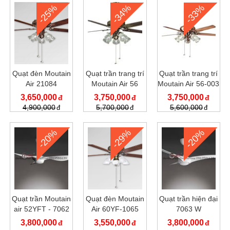
-25%
-34%
-33%
Quạt đèn Moutain
Quạt trần trang trí
Quạt trần trang trí
Air 21084
Moutain Air 56
Moutain Air 56-003
YFT-006
3,650,000
3,750,000
3,750,000
4,900,000
5,700,000
5,600,000
-20%
-29%
-20%
Quạt trần Moutain
Quạt đèn Moutain
Quạt trần hiện đại
air 52YFT - 7062
Air 60YF-1065
7063 W
W
3,800,000
3,550,000
3,800,000