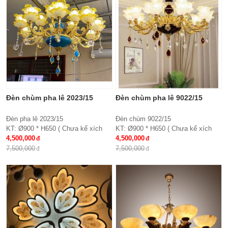
Đèn chùm pha lê 2023/15
Đèn chùm pha lê 9022/15
Đèn pha lê 2023/15
Đèn chùm 9022/15
KT: Ø900 * H650 ( Chưa kể xích
KT: Ø900 * H650 ( Chưa kể xích
treo )
4,500,000
treo )
4,500,000
Bóng đèn: E27*15
Chất liệu: Hợp kim, chao thủy tinh,
7,500,000
7,500,000
Chất liệu: Tay hợp kim, chao thủy
pha lê
tinh đính hạt pha lê
Bóng đèn: E27*15
Bảo hành: 2 năm
Bảo hành: 2 năm