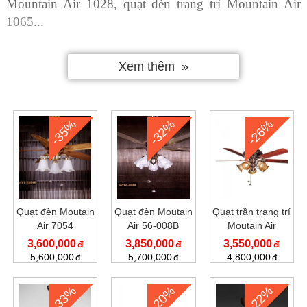
Mountain Air 1028, quạt đèn trang trí Mountain Air
1065...
Tất cả những sản phẩm quạt trần trang trí Mountain mà
Xem thêm
chúng tôi cung cấp đều có giấy chứng nhận tiêu chuẩn
chất lượng quốc tế. Chính vì thế khách hàng có thể
hoàn toàn yên tâm để lựa chọn những sản phẩm mà
mình yêu thích.
-35%
-32%
-26%
Quạt đèn Moutain
Quạt đèn Moutain
Quạt trần trang trí
Air 7054
Air 56-008B
Moutain Air
60YFT-1030
3,600,000
3,850,000
3,550,000
5,600,000
5,700,000
4,800,000
-33%
-20%
-22%