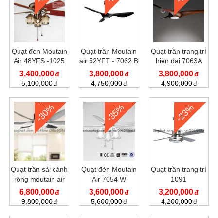
Quạt đèn Moutain
Quạt trần Moutain
Quạt trần trang trí
Air 48YFS -1025
air 52YFT - 7062 B
hiện đại 7063A
3,400,000
3,800,000
3,800,000
5,100,000
4,750,000
4,900,000
-30%
-35%
-23%
Quạt trần sải cánh
Quạt đèn Moutain
Quạt trần trang trí
rộng moutain air
Air 7054 W
1091
7067
6,800,000
3,600,000
3,200,000
9,800,000
5,600,000
4,200,000