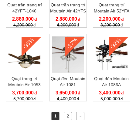
Quạt trần trang trí
Quạt trần trang trí
Quạt trang trí
42YFT-1046
Moutain Air 42YFS
Moutain Air 52YFA
- 1020
- 002
2,880,000
2,880,000
2,200,000
4,200,000
4,200,000
3,200,000
-35%
-17%
-32%
Quạt trang trí
Quạt đèn Moutain
Quạt đèn Moutain
Moutain Air 1053
Air 1081
Air 1086A
3,700,000
3,650,000
3,400,000
5,700,000
4,400,000
5,000,000
1
2
»