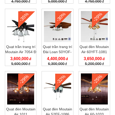
4,750,000
5,000,000
4,750,000
-35%
-30%
-29%
Quạt trần trang trí
Quạt trần trang trí
Quạt đèn Moutain
Moutain Air 7054 Đ
Đài Loan 50YOF-
Air 60YFT-1081
3039C
3,600,000
4,400,000
3,650,000
5,600,000
6,300,000
5,200,000
-29%
-32%
-25%
Quạt đèn Moutain
Quạt đèn Moutain
Quạt đèn Moutain
Air 1011
Air 52EF-1086
Air 60-1033