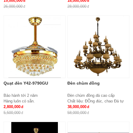
đem lại những giá trị thực sự cho
19,000,000
đóng một vai trò quan trọng, đem lại
18,000,000
cả căn hộ của gia...
những giá trị thực sự cho cả...
26,000,000
28,000,000
Quạt đèn Y42-9790GU
Đèn chùm đồng
Bảo hành tới 2 năm
Đèn chùm đồng đá cao cấp
Hàng luôn có sẵn.
Chất liệu: ĐỒng đúc, chao Đá tự
2,800,000
nhiên
38,000,000
Số lượng tay : 24 tay
5,500,000
58,000,000
KT: Ø1100*1100 mm
Bóng đèn: Bóng led tiết kiệm điện
E14*24