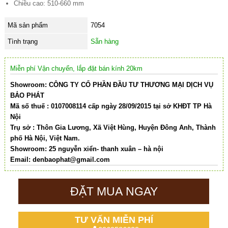
Chiều cao: 510-660 mm
Mã sản phẩm
7054
Tình trạng
Sẵn hàng
Miễn phí Vận chuyển, lắp đặt bán kính 20km
Showroom: CÔNG TY CỔ PHẦN ĐẦU TƯ THƯƠNG MẠI DỊCH VỤ
BẢO PHÁT
Mã số thuế : 0107008114 cấp ngày 28/09/2015 tại sở KHĐT TP Hà
Nội
Trụ sở : Thôn Gia Lương, Xã Việt Hùng, Huyện Đông Anh, Thành
phố Hà Nội, Việt Nam.
Showroom: 25 nguyễn xiển- thanh xuân – hà nội
Email:
denbaophat@gmail.com
ĐẶT MUA NGAY
TƯ VẤN MIỄN PHÍ