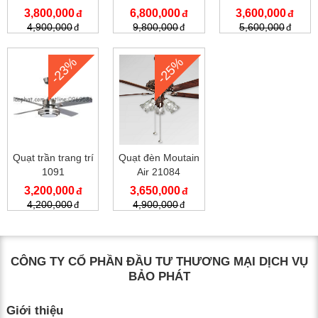
7067
3,800,000
6,800,000
3,600,000
4,900,000
9,800,000
5,600,000
-23%
-25%
Quạt trần trang trí
Quạt đèn Moutain
1091
Air 21084
3,200,000
3,650,000
4,200,000
4,900,000
CÔNG TY CỔ PHẦN ĐẦU TƯ THƯƠNG MẠI DỊCH VỤ
BẢO PHÁT
Giới thiệu