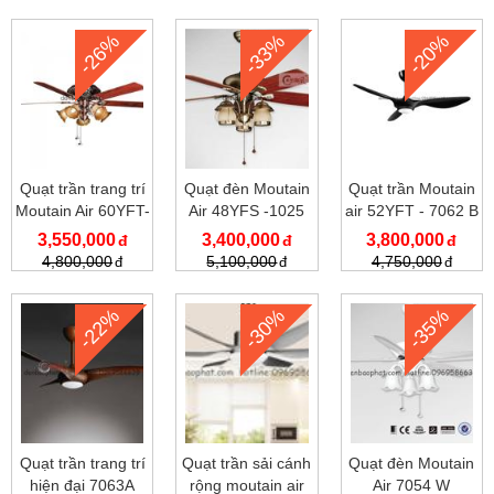
-26%
-33%
-20%
Quạt trần trang trí
Quạt đèn Moutain
Quạt trần Moutain
Moutain Air 60YFT-
Air 48YFS -1025
air 52YFT - 7062 B
1030
3,550,000
3,400,000
3,800,000
4,800,000
5,100,000
4,750,000
-22%
-30%
-35%
Quạt trần trang trí
Quạt trần sải cánh
Quạt đèn Moutain
hiện đại 7063A
rộng moutain air
Air 7054 W