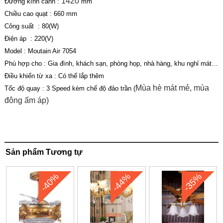
1420
Đường kính cánh :
mm
Chiều cao quạt : 660 mm
Công suất : 80(W)
Điện áp : 220(V)
Model : Moutain Air 7054
Phù hợp cho : Gia đình, khách sạn, phòng họp, nhà hàng, khu nghỉ mát…
Điều khiển từ xa : Có thể lắp thêm
Mùa hè mát mẻ, mùa
Tốc độ quay : 3 Speed kèm chế độ đảo trần (
đông ấm áp)
Sản phẩm Tương tự
-40%
-44%
-35%