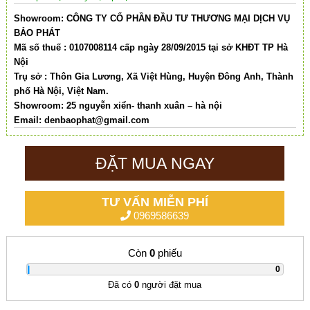
Showroom: CÔNG TY CỔ PHẦN ĐẦU TƯ THƯƠNG MẠI DỊCH VỤ
BẢO PHÁT
Mã số thuế : 0107008114 cấp ngày 28/09/2015 tại sở KHĐT TP Hà
Nội
Trụ sở : Thôn Gia Lương, Xã Việt Hùng, Huyện Đông Anh, Thành
phố Hà Nội, Việt Nam.
Showroom: 25 nguyễn xiển- thanh xuân – hà nội
Email:
denbaophat@gmail.com
ĐẶT MUA NGAY
TƯ VẤN MIỄN PHÍ
0969586639
Còn
0
phiếu
|
0
Đã có
0
người đặt mua