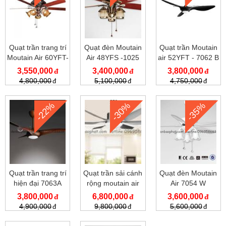
Quạt trần trang trí
Quạt đèn Moutain
Quạt trần Moutain
Moutain Air 60YFT-
Air 48YFS -1025
air 52YFT - 7062 B
1030
3,550,000
3,400,000
3,800,000
4,800,000
5,100,000
4,750,000
-22%
-30%
-35%
Quạt trần trang trí
Quạt trần sải cánh
Quạt đèn Moutain
hiện đại 7063A
rộng moutain air
Air 7054 W
7067
3,800,000
6,800,000
3,600,000
4,900,000
9,800,000
5,600,000