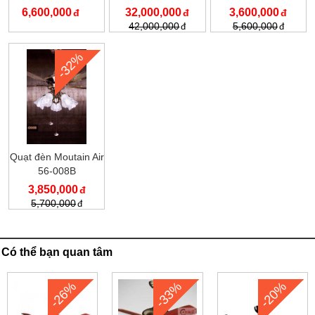
BPP4BR
6,600,000
32,000,000
3,600,000
42,000,000
5,600,000
-32%
Quạt đèn Moutain Air
56-008B
3,850,000
5,700,000
Có thể bạn quan tâm
-26%
-33%
-20%