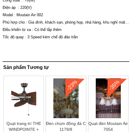
Công suất : 70(W)
Điện áp : 220(V)
Model : Moutain Air 002
Phù hợp cho : Gia đình, khách sạn, phòng họp, nhà hàng, khu nghỉ mát…
Điều khiển từ xa : Có thể lắp thêm
Tốc độ quay : 3 Speed kèm chế độ đảo trần
Sản phẩm Tương tự
-23%
-35%
Quạt trang trí THE
Đèn chùm đồng đá C
Quạt đèn Moutain Air
WINDPOINTE +
1179/8
7054