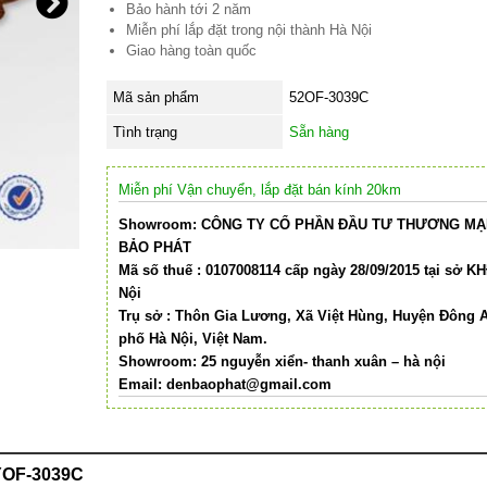
Bảo hành tới 2 năm
Miễn phí lắp đặt trong nội thành Hà Nội
Giao hàng toàn quốc
Mã sản phẩm
52OF-3039C
Tình trạng
Sẵn hàng
Miễn phí Vận chuyển, lắp đặt bán kính 20km
Showroom: CÔNG TY CỔ PHẦN ĐẦU TƯ THƯƠNG MẠI
BẢO PHÁT
Mã số thuế : 0107008114 cấp ngày 28/09/2015 tại sở K
Nội
Trụ sở : Thôn Gia Lương, Xã Việt Hùng, Huyện Đông 
phố Hà Nội, Việt Nam.
Showroom: 25 nguyễn xiển- thanh xuân – hà nội
Email:
denbaophat@gmail.com
0YOF-3039C