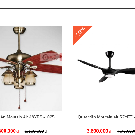
-20%
đèn Moutain Air 48YFS -1025
Quạt trần Moutain air 52YFT 
400,000
3,800,000
5,100,000
4,750,00