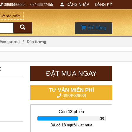
0969586639
02466622455
ĐĂNG NHẬP
ĐĂNG KÝ
g đời sản phẩm
Giỏ hàng
 Đèn gương
Đèn tường
C
ĐẶT MUA NGAY
TƯ VẤN MIỄN PHÍ
0969586639
Còn
12
phiếu
|
30
Đã có
18
người đặt mua