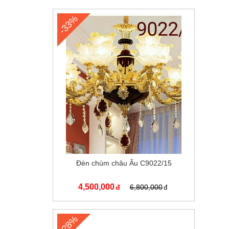
-33%
Đèn chùm châu Âu C9022/15
4,500,000
6,800,000
-28%