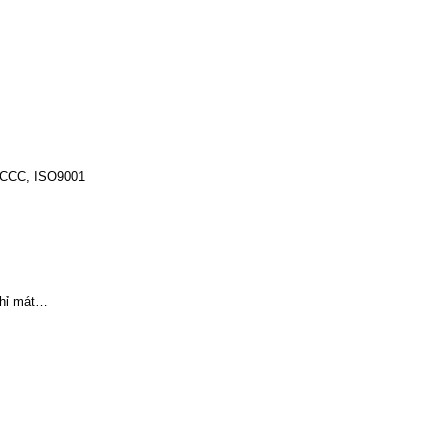
, CCC, ISO9001
ghỉ mát…