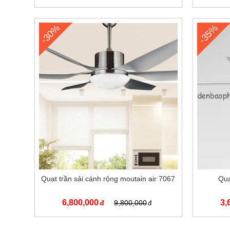
-30%
-35%
Quạt trần sải cánh rộng moutain air 7067
Quạ
6,800,000
3,
9,800,000