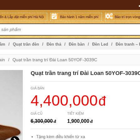
n & Lắp đặt miễn phí Hà Nội
Bảo hành 1 năm miễn phí
Bảo trì trọn vòn
mâm
Quạt trần đèn
Đèn thả
Đèn bàn
Đèn Led
Đèn tranh –
ain
Quạt trần trang trí Đài Loan 50YOF-3039C
Quạt trần trang trí Đài Loan 50YOF-3039
GIÁ BÁN
4,400,000
GIÁ CŨ
TIẾT KIỆM
6,300,000
1,900,000
Tặng kèm điều khiển từ xa