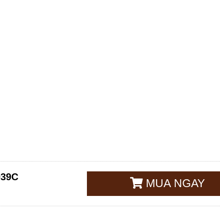
039C
MUA NGAY