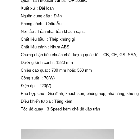
Quạt Trần Moutain Air 52YOF-3039C
Xuất xứ : Đài loan
Nguồn cung cấp : Điện
Phong cách : Châu Âu
Nơi lắp : Trần nhà, trần khách sạn…
Chất liệu bầu : Thép không gỉ
Chất liệu cánh : Nhựa ABS
Chứng nhận tiêu chuẩn chất lượng quốc tế : CB, CE, GS, SAA
Đường kính cánh : 1320 mm
Chiều cao quạt : 700 mm hoặc 550 mm
Công suất : 70(W)
Điện áp : 220(V)
Phù hợp cho : Gia đình, khách sạn, phòng họp, nhà hàng, khu n
Điều khiển từ xa : Tặng kèm
Tốc độ quay : 3 Speed kèm chế độ đảo trần