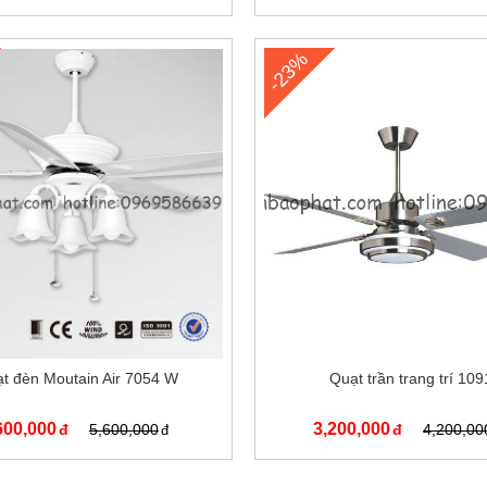
-23%
t đèn Moutain Air 7054 W
Quạt trần trang trí 109
600,000
3,200,000
5,600,000
4,200,00