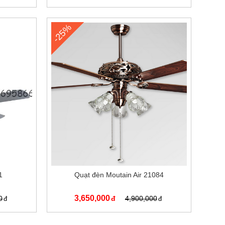
-25%
1
Quạt đèn Moutain Air 21084
3,650,000
0
4,900,000