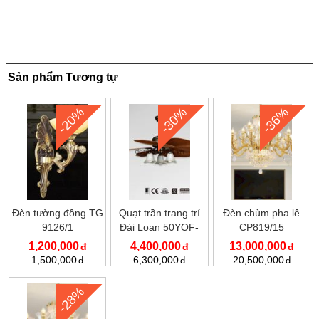
Sản phẩm Tương tự
-20%
-30%
-36%
Đèn tường đồng TG
Quạt trần trang trí
Đèn chùm pha lê
9126/1
Đài Loan 50YOF-
CP819/15
3039C
1,200,000
4,400,000
13,000,000
1,500,000
6,300,000
20,500,000
-28%