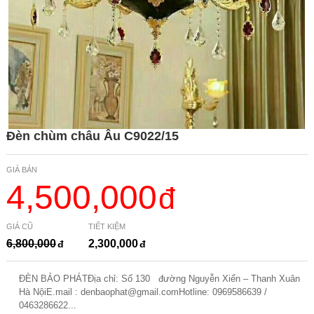
Đèn chùm châu Âu C9022/15
GIÁ BÁN
4,500,000
GIÁ CŨ
TIẾT KIỆM
6,800,000
2,300,000
ĐÈN BẢO PHÁTĐịa chỉ: Số 130 đường Nguyễn Xiển – Thanh Xuân
Hà NộiE.mail :
denbaophat@gmail.comHotline
: 0969586639 /
0463286622...