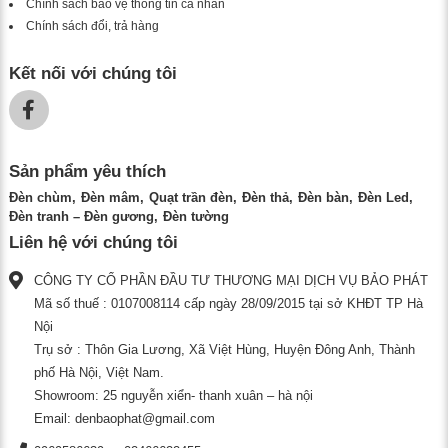
Chính sách bảo vệ thông tin cá nhân
Chính sách đổi, trả hàng
Kết nối với chúng tôi
Sản phẩm yêu thích
Đèn chùm
Đèn mâm
Quạt trần đèn
Đèn thả
Đèn bàn
Đèn Led
Đèn tranh – Đèn gương
Đèn tường
Liên hệ với chúng tôi
CÔNG TY CỔ PHẦN ĐẦU TƯ THƯƠNG MẠI DỊCH VỤ BẢO PHÁT
Mã số thuế : 0107008114 cấp ngày 28/09/2015 tại sở KHĐT TP Hà
Nội
Trụ sở : Thôn Gia Lương, Xã Việt Hùng, Huyện Đông Anh, Thành
phố Hà Nội, Việt Nam.
Showroom: 25 nguyễn xiển- thanh xuân – hà nội
Email:
denbaophat@gmail.com